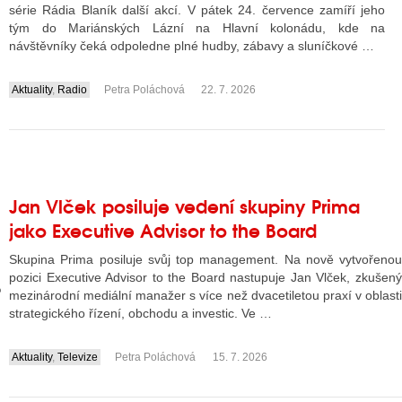
série Rádia Blaník další akcí. V pátek 24. července zamíří jeho
tým do Mariánských Lázní na Hlavní kolonádu, kde na
návštěvníky čeká odpoledne plné hudby, zábavy a sluníčkové …
GY
Aktuality
,
Radio
Petra Poláchová
22. 7. 2026
 SE STÁT BLOGEREM
....
EX BLOGERA
Jan Vlček posiluje vedení skupiny Prima
UZE
jako Executive Advisor to the Board
X DISKUTÉRA NA RADIOTV
Skupina Prima posiluje svůj top management. Na nově vytvořenou
IV STARŠÍCH DISKUZÍ
pozici Executive Advisor to the Board nastupuje Jan Vlček, zkušený
mezinárodní mediální manažer s více než dvacetiletou praxí v oblasti
strategického řízení, obchodu a investic. Ve …
Aktuality
,
Televize
Petra Poláchová
15. 7. 2026
....