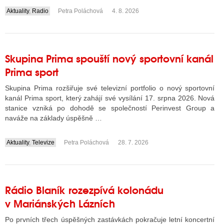
Aktuality
,
Radio
Petra Poláchová
4. 8. 2026
....
ALITY TELEVIZE
 TELEVIZÍ
Skupina Prima spouští nový sportovní kanál
Prima sport
VIZNÍ VYSÍLAČE
Skupina Prima rozšiřuje své televizní portfolio o nový sportovní
kanál Prima sport, který zahájí své vysílání 17. srpna 2026. Nová
stanice vzniká po dohodě se společností Perinvest Group a
ALITY INTERNET
naváže na základy úspěšně …
RNETOVÁ RÁDIA
Aktuality
,
Televize
Petra Poláchová
28. 7. 2026
RNETOVÉ STRÁNKY RÁDIÍ
....
RNETOVÉ STRÁNKY TV
Rádio Blaník rozezpívá kolonádu
v Mariánských Lázních
ALITY TISK
Po prvních třech úspěšných zastávkách pokračuje letní koncertní