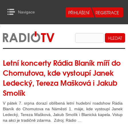
Navigace
urn to Content
Navigace
E
ALITY RADIA
ALITY TELEVIZE
ALITY INTERNET
Letní koncerty Rádia Blaník míří do
Chomutova, kde vystoupí Janek
ALITY TISK
Ledecký, Tereza Mašková i Jakub
Smolík
ALITY RADIA
S RÁDIÍ
V pátek 7. srpna dorazí oblíbená letní hudební roadshow Rádia
Blaník do Chomutova na Náměstí 1. máje, kde vystoupí Janek
ECHOVOST RÁDIÍ
Ledecký, Tereza Mašková, Jakub Smolík i Blanická kapela. Vstup
na akci je tradičně zdarma. Zdroj: Rádio …
O VYSÍLAČE