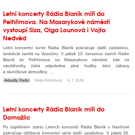
Letní koncerty Rádia Blaník míří do
Pelhřimova. Na Masarykově náměstí
vystoupí Slza, Olga Lounová i Vojta
Nedvěd
Letní koncertní turné Rádia Blaník pokračuje další zastávkou,
tentokrát zavítá na Vysočinu. V pátek 10. července zamíří Rádio
Blaník do Pelhřimova na Masarykovo náměstí, kde na
návštěvníky čeká odpoledne plné hudby, letní zábavy
a sluníčkové atmosféry. …
Aktuality
,
Radio
Petra Poláchová
8. 7. 2026
....
Letní koncerty Rádia Blaník míří do
Domažlic
Po úspěšném startu Letních koncertů Rádia Blaník v Havířově
pokračuje oblíbená koncertní série další zastávkou. V pátek 26.