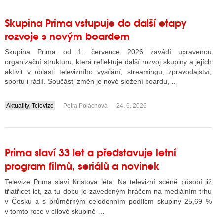
Skupina Prima vstupuje do další etapy
rozvoje s novým boardem
Skupina Prima od 1. července 2026 zavádí upravenou
organizační strukturu, která reflektuje další rozvoj skupiny a jejích
aktivit v oblasti televizního vysílání, streamingu, zpravodajství,
sportu i rádií. Součástí změn je nové složení boardu, …
Aktuality
,
Televize
Petra Poláchová
24. 6. 2026
....
Prima slaví 33 let a představuje letní
program filmů, seriálů a novinek
Televize Prima slaví Kristova léta. Na televizní scéně působí již
třiatřicet let, za tu dobu je zavedeným hráčem na mediálním trhu
v Česku a s průměrným celodenním podílem skupiny 25,69 %
v tomto roce v cílové skupině …