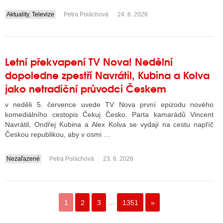
Aktuality
,
Televize
Petra Poláchová
24. 6. 2026
....
Letní překvapení TV Nova! Nedělní
dopoledne zpestří Navrátil, Kubina a Kolva
jako netradiční průvodci Českem
v neděli 5. července uvede TV Nova první epizodu nového
komediálního cestopis Čekuj Česko. Parta kamarádů Vincent
Navrátil, Ondřej Kubina a Alex Kolva se vydají na cestu napříč
Českou republikou, aby v osmi …
Nezařazené
Petra Poláchová
23. 6. 2026
....
1
2
3
…
1351
»