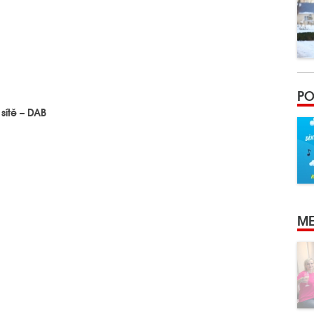
PO
 sítě – DAB
ME