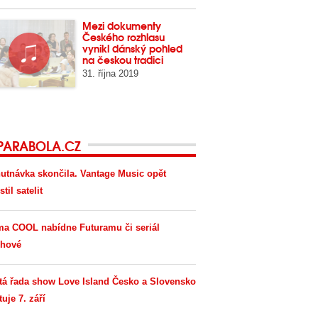
Mezi dokumenty
Českého rozhlasu
vynikl dánský pohled
na českou tradici
31. října 2019
PARABOLA.CZ
utnávka skončila. Vantage Music opět
til satelit
ma COOL nabídne Futuramu či seriál
hové
tá řada show Love Island Česko a Slovensko
tuje 7. září