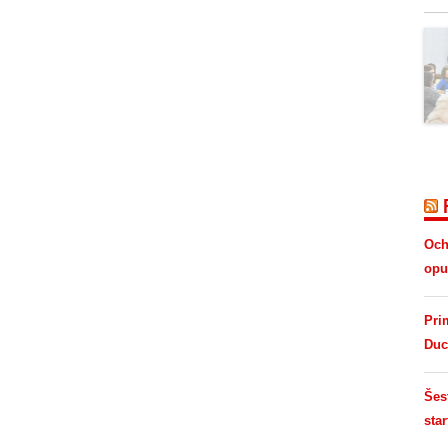
Och
opus
Pri
Duc
Šes
star