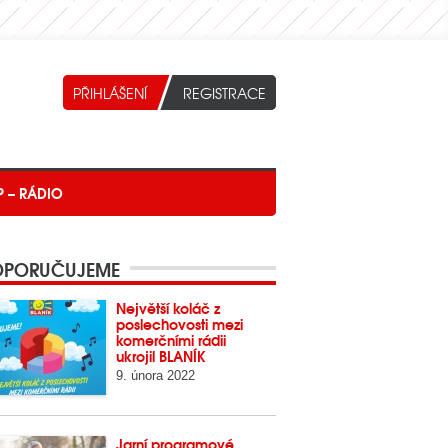
P – RÁDIO
PORUČUJEME
Největší koláč z
poslechovosti mezi
komerčními rádii
ukrojil BLANÍK
9. února 2022
Jarní programové