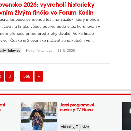
ovensko 2026: vyvrcholí historicky
vním živým finále ve Forum Karlín
áci a fanoušci se mohou těšit na zážitek, který mohou
ít živě na finále, vůbec poprvé bude vítěz korunován v
mém přenosu přímo před zraky diváků. Velké finále
vivor Česko & Slovensko naživo! se uskuteční ve...
lity
,
Televize
Petra Poláchová
11. 5. 2026
2
3
…
665
»
ast
Jarní programové
a
novinky TV Nova
Aktuality
,
Televize