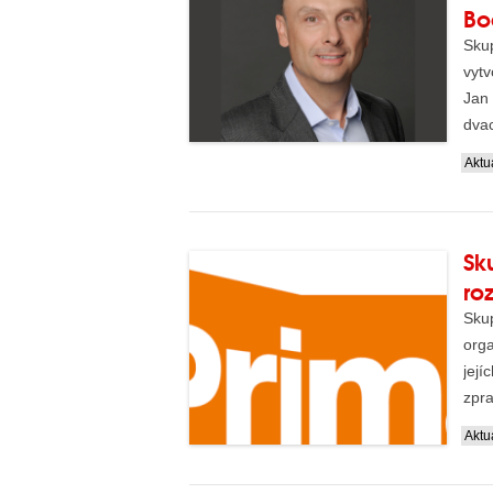
Bo
Sku
vytv
Jan
dvac
Aktua
Sk
ro
Sku
orga
její
zpra
Aktua