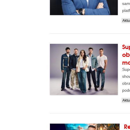
samo
plat
�...
Aktua
Su
ob
mo
Supe
show
obr
podo
zkuš
Aktua
Re