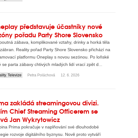
eplay představuje účastníky nové
zóny pořadu Party Shore Slovensko
outná zábava, komplikované vztahy, drinky a horká těla
zábran. Reality pořad Party Shore Slovensko přichází na
eamovací platformu Oneplay s novou sezónou. Po loňské
ě se parta zábavy chtivých mladých lidí vrací zpět d...
lity
,
Televize
Petra Poláchová
12. 6. 2026
ima zakládá streamingovou divizi.
jím Chief Streaming Officerem se
ává Jan Wykrytowicz
pina Prima pokračuje v naplňování své dlouhodobé
tegie rozvoje digitálního byznysu. Nově proto vytváří