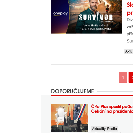
Sl
pr
Div
zaž
pří
Sur
Aktua
1
DOPORUČUJEME
ČRo Plus spustil podc
Čekání na prezident
Aktuality
,
Radio