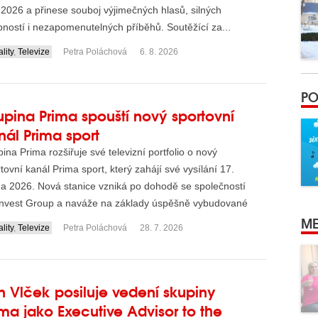
 2026 a přinese souboj výjimečných hlasů, silných
ností i nezapomenutelných příběhů. Soutěžící za...
lity
,
Televize
Petra Poláchová
6. 8. 2026
PO
upina Prima spouští nový sportovní
nál Prima sport
ina Prima rozšiřuje své televizní portfolio o nový
tovní kanál Prima sport, který zahájí své vysílání 17.
na 2026. Nová stanice vzniká po dohodě se společností
invest Group a naváže na základy úspěšně vybudované
ME
lity
,
Televize
Petra Poláchová
28. 7. 2026
n Vlček posiluje vedení skupiny
ima jako Executive Advisor to the