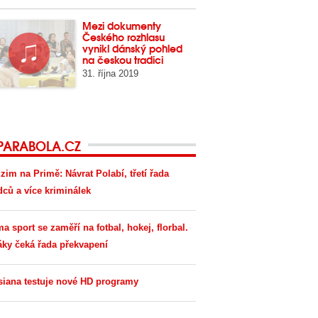
Mezi dokumenty
Českého rozhlasu
vynikl dánský pohled
na českou tradici
31. října 2019
PARABOLA.CZ
zim na Primě: Návrat Polabí, třetí řada
dců a více kriminálek
ma sport se zaměří na fotbal, hokej, florbal.
áky čeká řada překvapení
siana testuje nové HD programy