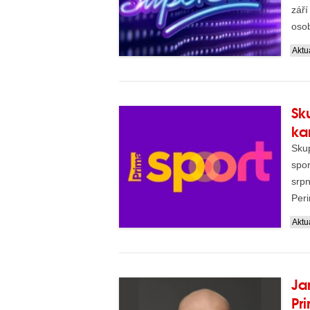
září
osob
Aktua
Sk
ka
Skup
spor
srp
Per
s...
Aktua
Ja
Pr