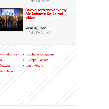
Petra Poláchová
Festival rozhlasové tvorby
Prix Bohemia Radio zná
vítěze
Aktuality
,
Radio
Petra Poláchová
ww.rada-rtv.sk
Kuchyně fotogalerie
ná
Evropa 2 online
Octavia
Last Minute
é oblečení