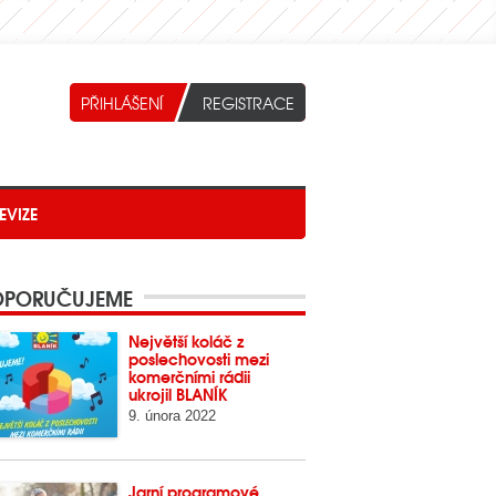
EVIZE
PORUČUJEME
Největší koláč z
poslechovosti mezi
komerčními rádii
ukrojil BLANÍK
9. února 2022
Jarní programové