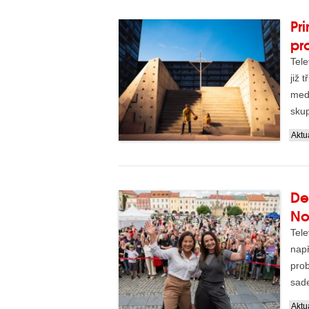
Pr
pr
Tele
již 
med
skup
Aktua
De
No
Tele
nap
pro
sade
Aktua