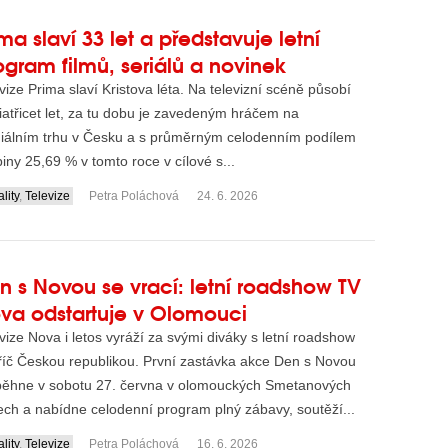
ima slaví 33 let a představuje letní
ogram filmů, seriálů a novinek
vize Prima slaví Kristova léta. Na televizní scéně působí
třiatřicet let, za tu dobu je zavedeným hráčem na
iálním trhu v Česku a s průměrným celodenním podílem
iny 25,69 % v tomto roce v cílové s...
lity
,
Televize
Petra Poláchová
24. 6. 2026
n s Novou se vrací: letní roadshow TV
va odstartuje v Olomouci
vize Nova i letos vyráží za svými diváky s letní roadshow
říč Českou republikou. První zastávka akce Den s Novou
běhne v sobotu 27. června v olomouckých Smetanových
ch a nabídne celodenní program plný zábavy, soutěží...
lity
,
Televize
Petra Poláchová
16. 6. 2026