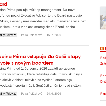
ard
pina Prima posiluje svůj top management. Na nově
ořenou pozici Executive Advisor to the Board nastupuje
 Vlček, zkušený mezinárodní mediální manažer s více než
etiletou praxí v oblasti strategického řízení, obcho...
lity
,
Televize
Petra Poláchová
15. 7. 2026
upina Prima vstupuje do další etapy
Pod
zvoje s novým boardem
Zrá
pina Prima od 1. července 2026 zavádí upravenou
nizační strukturu, která reflektuje další rozvoj skupiny a
Pri
ch aktivit v oblasti televizního vysílání, streamingu,
Div
vodajství, sportu i rádií. Součástí změn je nové složen...
lity
,
Televize
Petra Poláchová
24. 6. 2026
Per