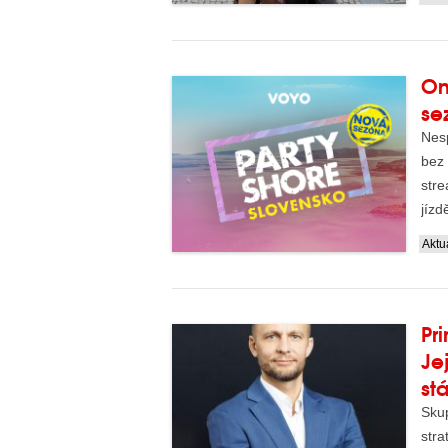
On
se
Nesp
bez 
str
jízd
Aktua
Pr
Je
st
Sku
stra