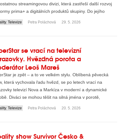
statnou streamingovou divizi, která zastřeší další rozvoj
formy prima+ a digitálních produktů skupiny. Do jejího
lity
,
Televize
Petra Poláchová
29. 5. 2026
perStar se vrací na televizní
razovky. Hvězdná porota a
derátor Leoš Mareš
rStar je zpět – a to ve velkém stylu. Oblíbená pěvecká
, která vychovala řadu hvězd, se po letech vrací na
azovky televizí Nova a Markíza v moderní a dynamické
bě. Diváci se mohou těšit na silná jména v porotě,
...
lity
,
Televize
Petra Poláchová
20. 5. 2026
ality show Survivor Česko &