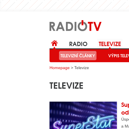
RADIO
TELEVIZE
ČLÁNKY O RÁDIÍCH
TELEVIZNÍ ČLÁNKY
VÝPIS TELE
TELEVIZN
Homepage
> Televize
TELEVIZE
Su
ods
Úsp
a Ma