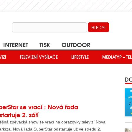
INTERNET
TISK
OUTDOOR
VIZÍ
Í ČLÁNKY
TELEVIZNÍ VYSÍLAČE
ČLÁNKY O INTERNETU
LIFESTYLE
TISKOVÁ SEKCE
MEDIATYP – TEL
DO
perStar se vrací : Nová řada
tartuje 2. září
ěšná zpěvácká show se vrací na obrazovky televizí Nova
rkíza. Nová řada SuperStar odstartuje už ve středu 2.