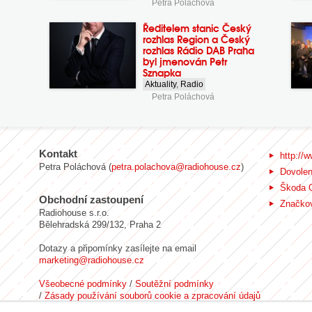
Petra Poláchová
Ředitelem stanic Český
rozhlas Region a Český
rozhlas Rádio DAB Praha
byl jmenován Petr
Sznapka
Aktuality
,
Radio
Petra Poláchová
Kontakt
http://w
Petra Poláchová (
petra.polachova@radiohouse.cz
)
Dovole
Škoda 
Obchodní zastoupení
Značkov
Radiohouse s.r.o.
Bělehradská 299/132, Praha 2
Dotazy a připomínky zasílejte na email
marketing@radiohouse.cz
Všeobecné podmínky
/
Soutěžní podmínky
/
Zásady používání souborů cookie a zpracování údajů