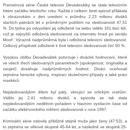
Premiérová série České televize Devadesátky se stala televizním
hitem začátku letošního roku. Každá z celkem šesti epizod přilákala
k obrazovkám v den uvedení v průměru 2,23 milionu diváků
GY
starších patnácti let s průměrným podílem na sledovanosti 47,51
%. Do týdne po odvysílání jej odloženě na webu vidělo 161 tisíc lidí,
 SE STÁT BLOGEREM
což je nejvyšší odložená sledovanost na internetu hned po seriálu
Most!. Výrazně nadprůměrná byla i odložená televizní sledovanost.
EX BLOGERA
Celkový příspěvek odložené k živé televizní sledovanosti činí 50 %.
Vysokou oblibu Devadesátek potvrzuje i divácké hodnocení, které
ve všech třech sledovaných parametrech (spokojenost, originalita a
UZE
zaujetí) dosahuje nadprůměrných hodnot. Diváci oceňovali
zejména herecké výkony, inspiraci skutečnými případy a také práci
X DISKUTÉRA NA RADIOTV
maskérů.
IV STARŠÍCH DISKUZÍ
Nejsledovanějším dílem byl pátý, věnující se orlickým vrahům.
Vidělo jej 2,41 milionu diváků a epizoda se tak stala
nejsledovanějším nedělním pořadem v hlavním vysílacím čase od
začátku elektronického měření sledovanosti v roce 1997.
Kriminální série oslovila přibližně stejně muže jako ženy (47:53), a
to zejména ve věkové skupině 45-64 let, a následně ve skupině 25-