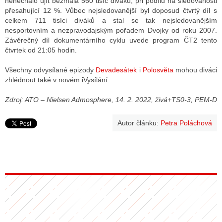
nenechalo ujít bezmála 560 tisíc diváků, při podílu na sledovanosti
přesahující 12 %. Vůbec nejsledovanější byl doposud čtvrtý díl s
celkem 711 tisíci diváků a stal se tak nejsledovanějším
nesportovním a nezpravodajským pořadem Dvojky od roku 2007.
Závěrečný díl dokumentárního cyklu uvede program ČT2 tento
čtvrtek od 21:05 hodin.
Všechny odvysílané epizody
Devadesátek
i
Polosvěta
mohou diváci
zhlédnout také v novém iVysílání.
Zdroj: ATO – Nielsen Admosphere, 14. 2. 2022, živá+TS0-3, PEM-D
Autor článku:
Petra Poláchová