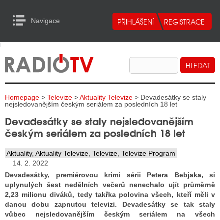
Navigace
urn to Content
Navigace
E
ALITY RADIA
ALITY TELEVIZE
Homepage
>
Televize
>
Aktuality Televize
> Devadesátky se staly
ALITY INTERNET
nejsledovanějším českým seriálem za posledních 18 let
Devadesátky se staly nejsledovanějším
ALITY TISK
českým seriálem za posledních 18 let
Aktuality
,
Aktuality Televize
,
Televize
,
Televize Program
ALITY RADIA
14. 2. 2022
Devadesátky, premiérovou krimi sérii Petera Bebjaka, si
S RÁDIÍ
uplynulých šest nedělních večerů nenechalo ujít průměrně
2,23 milionu diváků, tedy takřka polovina všech, kteří měli v
ECHOVOST RÁDIÍ
danou dobu zapnutou televizi. Devadesátky se tak staly
vůbec nejsledovanějším českým seriálem na všech
O VYSÍLAČE