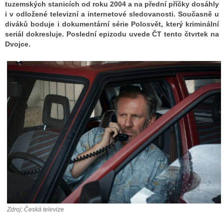
tuzemských stanicích od roku 2004 a na přední příčky dosáhly
i v odložené televizní a internetové sledovanosti. Současně u
diváků boduje i dokumentární série Polosvět, který kriminální
ALITY TELEVIZE
seriál dokresluje. Poslední epizodu uvede ČT tento čtvrtek na
Dvojce.
 TELEVIZÍ
VIZNÍ VYSÍLAČE
ALITY INTERNET
RNETOVÁ RÁDIA
RNETOVÉ STRÁNKY RÁDIÍ
RNETOVÉ STRÁNKY TV
ALITY TISK
Zdroj: Česká televize