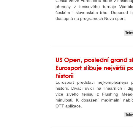
Česká verze Eurosportu bude v následujíc
přenosy z tenisového turnaje Wimbl
českém i slovenském trhu. Doposud by
dostupná na programech Nova sport.
Tele
....
US Open, poslední grand s
Eurosport slibuje největší p
historii
Eurosport představí nejkomplexnější
historii. Diváci uvidí na lineárních i di
více živého tenisu z Flushing Mead
minulosti. K dosažení maximální nabí
OTT aplikace.
Tele
....