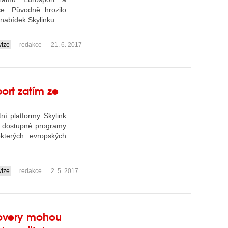
ce. Původně hrozilo
 nabídek Skylinku.
vize
redakce
21. 6. 2017
ort zatím ze
tní platformy Skylink
d dostupné programy
kterých evropských
vize
redakce
2. 5. 2017
covery mohou