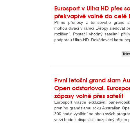
Eurosport v Ultra HD přes sa
překvapivě volně do celé 
Přímé přenosy z tenisového grand 
mohou diváci v rámci Evropy sledovat be
rozlišení. Postačí vhodný satelitní přij
podporou Ultra HD. Dekódovací kartu nep
Tele
....
První letošní grand slam Au
Open odstartoval. Eurospo
zápasy volně přes satelit
Eurosport vlastní exkluzivní panevrops
prvního grandslamu roku Australian Ope
300 hodin vysílání na obou svých progr
verzi bude k dispozici i bezplatný příjem p