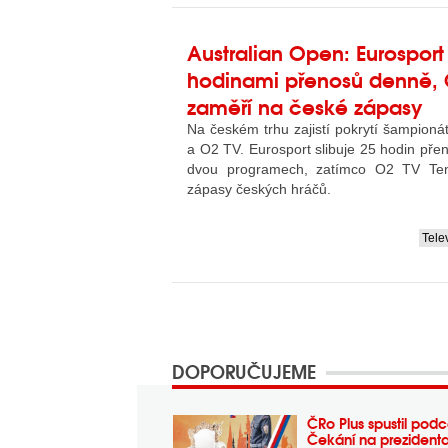
Australian Open: Eurosport
hodinami přenosů denně, 
zaměří na české zápasy
Na českém trhu zajistí pokrytí šampioná
a O2 TV. Eurosport slibuje 25 hodin př
dvou programech, zatímco O2 TV Ten
zápasy českých hráčů.
Tele
....
DOPORUČUJEME
ČRo Plus spustil podc
Čekání na prezident