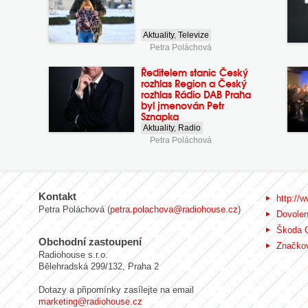
Aktuality
,
Televize
Petra Poláchová
Ředitelem stanic Český
rozhlas Region a Český
rozhlas Rádio DAB Praha
byl jmenován Petr
Sznapka
Aktuality
,
Radio
Petra Poláchová
Kontakt
http://w
Petra Poláchová (
petra.polachova@radiohouse.cz
)
Dovole
Škoda 
Obchodní zastoupení
Značkov
Radiohouse s.r.o.
Bělehradská 299/132, Praha 2
Dotazy a připomínky zasílejte na email
marketing@radiohouse.cz