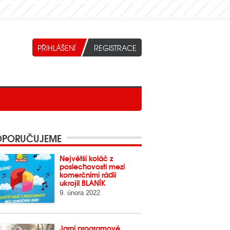
PORUČUJEME
Největší koláč z
poslechovosti mezi
komerčními rádii
ukrojil BLANÍK
9. února 2022
Jarní programové