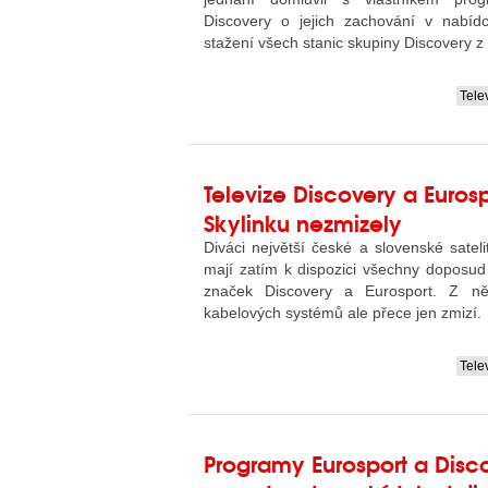
Discovery o jejich zachování v nabíd
stažení všech stanic skupiny Discovery z
Tele
....
Televize Discovery a Eurosp
Skylinku nezmizely
Diváci největší české a slovenské sateli
mají zatím k dispozici všechny doposu
značek Discovery a Eurosport. Z ně
kabelových systémů ale přece jen zmizí.
Tele
....
Programy Eurosport a Dis