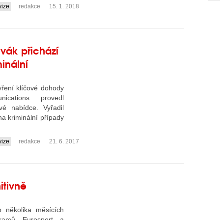
vize
redakce
15. 1. 2018
vák přichází
inální
ření klíčové dohody
ications provedl
 nabídce. Vyřadil
a kriminální případy
vize
redakce
21. 6. 2017
itivně
k
o několika měsících
gramů Eurosport a