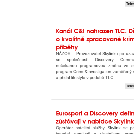
Tele
....
Kanál C&I nahrazen TLC. Di
o kvalitně zpracované krim
příběhy
NÁZOR – Provozovatel Skylinku po uzav
se společností Discovery Commun
nečekanou programovou změnu ve své
program Crime&Investigation zaměřený n
a přidal lifestyle v podobě TLC.
Tele
....
Eurosport a Discovery defin
zůstávají v nabídce Skylin
Operátor satelitní služby Skylink se p
jednání domluvil s vlastníkem pro