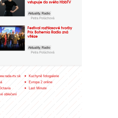
vstupuje do světa HbbTV
Aktuality
,
Radio
Petra Poláchová
Festival rozhlasové tvorby
Prix Bohemia Radio zná
vítěze
Aktuality
,
Radio
Petra Poláchová
ww.rada-rtv.sk
Kuchyně fotogalerie
ná
Evropa 2 online
Octavia
Last Minute
é oblečení