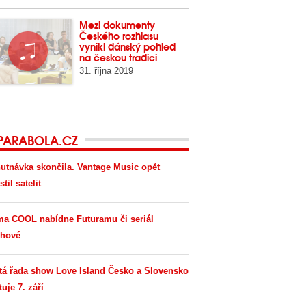
Mezi dokumenty
Českého rozhlasu
vynikl dánský pohled
na českou tradici
31. října 2019
PARABOLA.CZ
utnávka skončila. Vantage Music opět
til satelit
ma COOL nabídne Futuramu či seriál
hové
tá řada show Love Island Česko a Slovensko
tuje 7. září