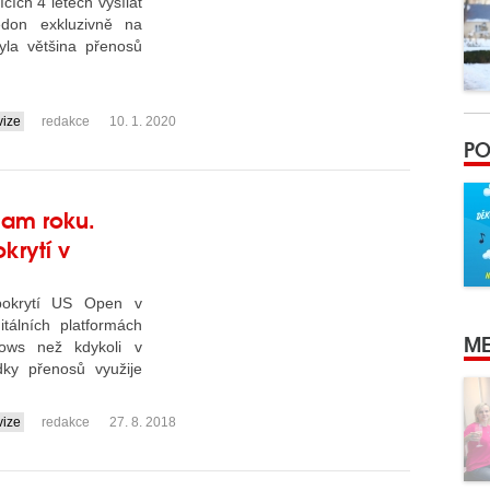
ích 4 letech vysílat
edon exkluzivně na
la většina přenosů
vize
redakce
10. 1. 2020
PO
lam roku.
okrytí v
 pokrytí US Open v
gitálních platformách
ME
ows než kdykoli v
dky přenosů využije
vize
redakce
27. 8. 2018