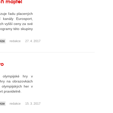
h majitel
ozuje řadu placených
 kanály Eurosport,
ch vyšší ceny za své
programy této skupiny
vize
redakce
27. 4. 2017
ro
í olympijské hry v
hry na obrazovkách
 olympijských her v
rt pravidelně.
vize
redakce
15. 3. 2017