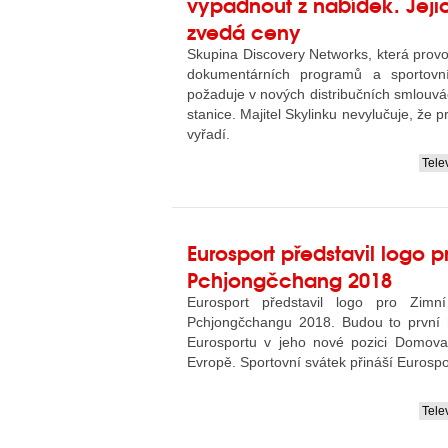
vypadnout z nabídek. Jejic
zvedá ceny
Skupina Discovery Networks, která prov
dokumentárních programů a sportovní
požaduje v nových distribučních smlouvá
stanice. Majitel Skylinku nevylučuje, že 
vyřadí.
Tele
....
Eurosport představil logo p
Pchjongčchang 2018
Eurosport představil logo pro Zimn
Pchjongčchangu 2018. Budou to první 
Eurosportu v jeho nové pozici Domova
Evropě. Sportovní svátek přináší Eurospo
Tele
....