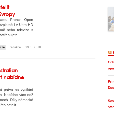
telit
Evropy
slamu French Open
zplatně i v Ultra HD
ímač nebo televize s
otřebujete.
vize
redakce
29. 5. 2018
Och
stralian
opus
rt nabídne
Pri
Duc
ká práva na vysílání
n. Nabídne více než
amech. Díky německé
Šes
řes satelit.
star