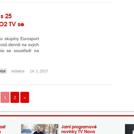
 s 25
O2 TV se
tu skupiny Eurosport
enosů denně na svých
is se soustředí na
vize
redakce
14. 1. 2017
1
2
»
ast
Jarní programové
a
novinky TV Nova