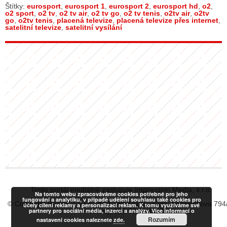
Štítky:
eurosport
,
eurosport 1
,
eurosport 2
,
eurosport hd
,
o2
,
o2 sport
,
o2 tv
,
o2 tv air
,
o2 tv go
,
o2 tv tenis
,
o2tv air
,
o2tv
go
,
o2tv tenis
,
placená televize
,
placená televize přes internet
,
satelitní televize
,
satelitní vysílání
Tento portál mediálně zastupuje Impression Media, s.r.o.
Na tomto webu zpracováváme cookies potřebné pro jeho
fungování a analytiku, v případě udělení souhlasu také cookies pro
© Copyright RadiaCZ s.r.o., IČO: 06533434, Sídlo: Koperníkova 794
účely cílení reklamy a personalizaci reklam. K tomu využíváme své
partnery pro sociální média, inzerci a analýzy. Více informací o
Vinohrady, 120 00 Praha 2
Rozumím
nastavení cookies naleznete
zde.