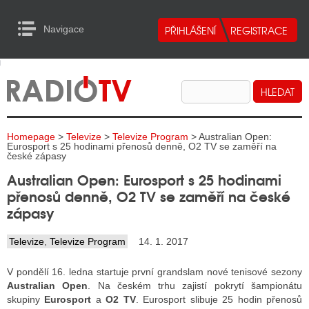
Navigace
urn to Content
Navigace
E
ALITY RADIA
ALITY TELEVIZE
Homepage
>
Televize
>
Televize Program
> Australian Open:
ALITY INTERNET
Eurosport s 25 hodinami přenosů denně, O2 TV se zaměří na
české zápasy
ALITY TISK
Australian Open: Eurosport s 25 hodinami
přenosů denně, O2 TV se zaměří na české
zápasy
ALITY RADIA
Televize
,
Televize Program
14. 1. 2017
S RÁDIÍ
V pondělí 16. ledna startuje první grandslam nové tenisové sezony
ECHOVOST RÁDIÍ
Australian Open
. Na českém trhu zajistí pokrytí šampionátu
skupiny
Eurosport
a
O2 TV
. Eurosport slibuje 25 hodin přenosů
O VYSÍLAČE