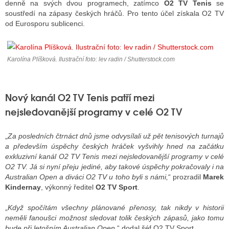
denně na svých dvou programech, zatímco
O2 TV Tenis
se
soustředí na zápasy českých hráčů. Pro tento účel získala O2 TV
od Eurosporu sublicenci.
ALITY TELEVIZE
 TELEVIZÍ
Karolína Plíšková. Ilustrační foto: lev radin / Shutterstock.com
VIZNÍ VYSÍLAČE
Nový kanál O2 TV Tenis patří mezi
nejsledovanější programy v celé O2 TV
ALITY INTERNET
RNETOVÁ RÁDIA
„
Za posledních čtrnáct dnů jsme odvysílali už pět tenisových turnajů
a především úspěchy českých hráček vyšvihly hned na začátku
RNETOVÉ STRÁNKY RÁDIÍ
exkluzivní kanál O2 TV Tenis mezi nejsledovanější programy v celé
O2 TV. Já si nyní přeju jediné, aby takové úspěchy pokračovaly i na
RNETOVÉ STRÁNKY TV
Australian Open a diváci O2 TV u toho byli s námi,
“ prozradil
Marek
Kindernay
, výkonný ředitel
O2 TV Sport
.
„
Když spočítám všechny plánované přenosy, tak nikdy v historii
ALITY TISK
neměli fanoušci možnost sledovat tolik českých zápasů, jako tomu
bude při letošním Australian Open,
“ dodal šéf O2 TV Sport.