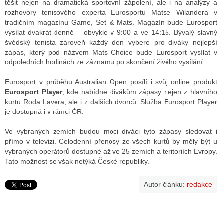
těšit nejen na dramatická sportovní zápolení, ale i na analýzy a
rozhovory tenisového experta Eurosportu Matse Wilandera v
tradičním magazínu Game, Set & Mats. Magazín bude Eurosport
vysílat dvakrát denně – obvykle v 9:00 a ve 14:15. Bývalý slavný
švédský tenista zároveň každý den vybere pro diváky nejlepší
zápas, který pod názvem Mats Choice bude Eurosport vysílat v
odpoledních hodinách ze záznamu po skončení živého vysílání.
Eurosport v průběhu Australian Open posílí i svůj online produkt
Eurosport Player
, kde nabídne divákům zápasy nejen z hlavního
kurtu Roda Lavera, ale i z dalších dvorců. Služba Eurosport Player
je dostupná i v rámci ČR.
Ve vybraných zemích budou moci diváci tyto zápasy sledovat i
přímo v televizi. Celodenní přenosy ze všech kurtů by měly být u
vybraných operátorů dostupné až ve 25 zemích a teritoriích Evropy.
Tato možnost se však netýká České republiky.
Autor článku:
redakce