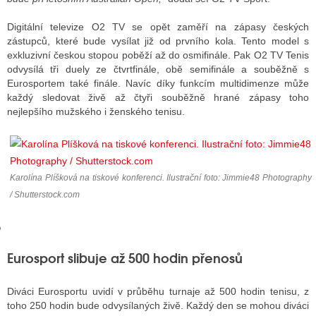
Digitální televize O2 TV se opět zaměří na zápasy českých
zástupců, které bude vysílat již od prvního kola. Tento model s
GY
exkluzivní českou stopou poběží až do osmifinále. Pak O2 TV Tenis
odvysílá tři duely ze čtvrtfinále, obě semifinále a souběžně s
 SE STÁT BLOGEREM
Eurosportem také finále. Navíc díky funkcím multidimenze může
každý sledovat živě až čtyři souběžně hrané zápasy toho
EX BLOGERA
nejlepšího mužského i ženského tenisu.
UZE
Karolína Plíšková na tiskové konferenci. Ilustrační foto: Jimmie48 Photography
X DISKUTÉRA NA RADIOTV
/ Shutterstock.com
IV STARŠÍCH DISKUZÍ
Eurosport slibuje až 500 hodin přenosů
Diváci Eurosportu uvidí v průběhu turnaje až 500 hodin tenisu, z
toho 250 hodin bude odvysílaných živě. Každý den se mohou diváci