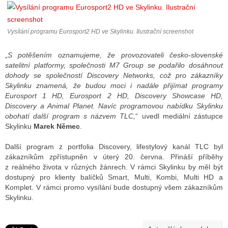
Vysílání programu Eurosport2 HD ve Skylinku. Ilustrační screenshot
ALITY TELEVIZE
 TELEVIZÍ
„
S potěšením oznamujeme, že provozovateli česko-slovenské
satelitní platformy, společnosti M7 Group se podařilo dosáhnout
VIZNÍ VYSÍLAČE
dohody se společností Discovery Networks, což pro zákazníky
Skylinku znamená, že budou moci i nadále přijímat programy
Eurosport 1 HD, Eurosport 2 HD, Discovery Showcase HD,
Discovery a Animal Planet. Navíc programovou nabídku Skylinku
ALITY INTERNET
obohatí další program s názvem TLC,
“ uvedl mediální zástupce
Skylinku
Marek Němec
.
RNETOVÁ RÁDIA
Další program z portfolia Discovery, lifestylový kanál TLC byl
RNETOVÉ STRÁNKY RÁDIÍ
zákazníkům zpřístupněn v úterý 20. června. Přináší příběhy
z reálného života v různých žánrech. V rámci Skylinku by měl být
RNETOVÉ STRÁNKY TV
dostupný pro klienty balíčků Smart, Multi, Kombi, Multi HD a
Komplet. V rámci promo vysílání bude dostupný všem zákazníkům
Skylinku.
ALITY TISK