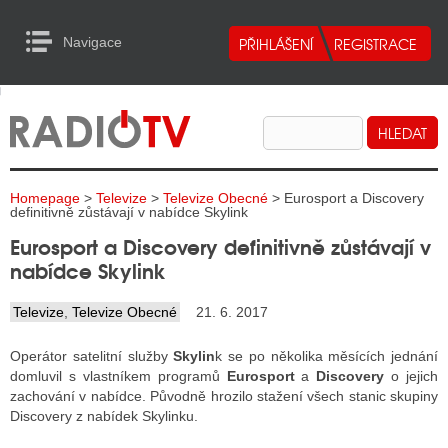
Navigace
urn to Content
Navigace
E
ALITY RADIA
ALITY TELEVIZE
Homepage
>
Televize
>
Televize Obecné
> Eurosport a Discovery
ALITY INTERNET
definitivně zůstávají v nabídce Skylink
Eurosport a Discovery definitivně zůstávají v
ALITY TISK
nabídce Skylink
Televize
,
Televize Obecné
21. 6. 2017
ALITY RADIA
Operátor satelitní služby
Skylin
k se po několika měsících jednání
S RÁDIÍ
domluvil s vlastníkem programů
Eurosport
a
Discovery
o jejich
zachování v nabídce. Původně hrozilo stažení všech stanic skupiny
ECHOVOST RÁDIÍ
Discovery z nabídek Skylinku.
O VYSÍLAČE