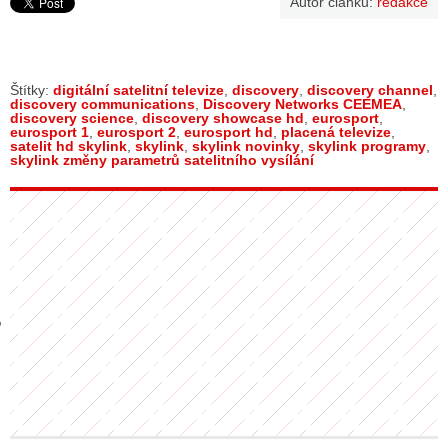
Autor článku:
redakce
GY
Štítky:
digitální satelitní televize
,
discovery
,
discovery channel
,
discovery communications
,
Discovery Networks CEEMEA
,
 SE STÁT BLOGEREM
discovery science
,
discovery showcase hd
,
eurosport
,
eurosport 1
,
eurosport 2
,
eurosport hd
,
placená televize
,
satelit hd skylink
,
skylink
,
skylink novinky
,
skylink programy
,
EX BLOGERA
skylink změny parametrů satelitního vysílání
UZE
X DISKUTÉRA NA RADIOTV
IV STARŠÍCH DISKUZÍ