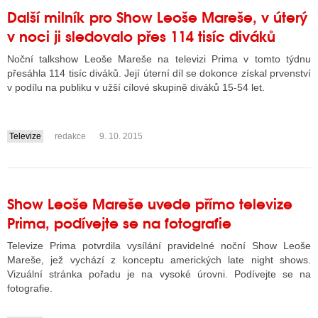
Další milník pro Show Leoše Mareše, v úterý
v noci ji sledovalo přes 114 tisíc diváků
Noční talkshow Leoše Mareše na televizi Prima v tomto týdnu
přesáhla 114 tisíc diváků. Její úterní díl se dokonce získal prvenství
v podílu na publiku v užší cílové skupině diváků 15-54 let.
Televize
redakce
9. 10. 2015
....
Show Leoše Mareše uvede přímo televize
Prima, podívejte se na fotografie
Televize Prima potvrdila vysílání pravidelné noční Show Leoše
Mareše, jež vychází z konceptu amerických late night shows.
Vizuální stránka pořadu je na vysoké úrovni. Podívejte se na
fotografie.