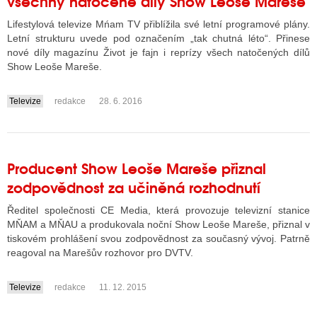
všechny natočené díly Show Leoše Mareše
Lifestylová televize Mńam TV přiblížila své letní programové plány.
Letní strukturu uvede pod označením „tak chutná léto“. Přinese
ALITY TELEVIZE
nové díly magazínu Život je fajn i reprízy všech natočených dílů
Show Leoše Mareše.
 TELEVIZÍ
VIZNÍ VYSÍLAČE
Televize
redakce
28. 6. 2016
....
ALITY INTERNET
Producent Show Leoše Mareše přiznal
RNETOVÁ RÁDIA
zodpovědnost za učiněná rozhodnutí
RNETOVÉ STRÁNKY RÁDIÍ
Ředitel společnosti CE Media, která provozuje televizní stanice
MŇAM a MŇAU a produkovala noční Show Leoše Mareše, přiznal v
RNETOVÉ STRÁNKY TV
tiskovém prohlášení svou zodpovědnost za současný vývoj. Patrně
reagoval na Marešův rozhovor pro DVTV.
Televize
redakce
11. 12. 2015
ALITY TISK
....