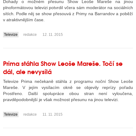
Dohady o možném přesunu Show Leoše Mareše na jinou
plnoformátovou televizi potvrdil včera sám moderátor na sociálních
sítích. Podle něj se show přesouvá z Primy na Barrandov a poběží
v atraktivnějším čase.
Televize
redakce
12. 11. 2015
....
Prima stáhla Show Leoše Mareše. Točí se
dál, ale nevysílá
Televize Prima nečekaně stáhla z programu noční Show Leoše
Mareše. V jejím vysílacím okně se objevily reprízy pořadu
Prostřeno. Další spolupráce obou stran není vyloučena,
pravděpodobnější je však možnost přesunu na jinou televizi.
Televize
redakce
11. 11. 2015
....