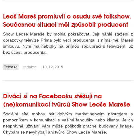
Leoš Mareš promluvil o osudu své talkshow.
GY
Současnou situaci měl způsobit producent
 SE STÁT BLOGEREM
Show Leoše Mareše by mohla pokračovat. Její náhlé stažení z
obrazovky televize Prima bylo věcí producenta, s nímž měl Mareš
EX BLOGERA
smlouvu. Nyní má nabídky na přímou spolupráci s televizemi už
bez účasti producenta.
Televize
redakce
10. 12. 2015
UZE
....
X DISKUTÉRA NA RADIOTV
IV STARŠÍCH DISKUZÍ
Diváci si na Facebooku stěžují na
(ne)komunikaci tvůrců Show Leoše Mareše
Sociální sítě mohou být dobrým marketingovým nástrojem a
pomocníkem v komunikaci s vašimi fanoušky nebo klienty. Jejich
nesprávné užívání vám může poškodit pracně budovaný image.
Chybám se nevyhýbají ani tvůrci Show Leoše Mareše.