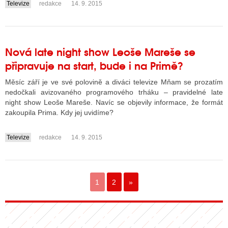
Televize
redakce
14. 9. 2015
....
Nová late night show Leoše Mareše se
připravuje na start, bude i na Primě?
Měsíc září je ve své polovině a diváci televize Mňam se prozatím
nedočkali avizovaného programového trháku – pravidelné late
night show Leoše Mareše. Navíc se objevily informace, že formát
zakoupila Prima. Kdy jej uvidíme?
Televize
redakce
14. 9. 2015
....
1
2
»