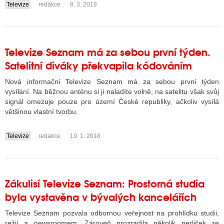
Televize
redakce
8. 3. 2018
....
Televize Seznam má za sebou první týden.
Satelitní diváky překvapila kódováním
Nová informační Televize Seznam má za sebou první týden
vysílání. Na běžnou anténu si ji naladíte volně, na satelitu však svůj
signál omezuje pouze pro území České republiky, ačkoliv vysílá
většinou vlastní tvorbu.
Televize
redakce
19. 1. 2018
....
Zákulisí Televize Seznam: Prostorná studia
byla vystavěna v bývalých kancelářích
Televize Seznam pozvala odbornou veřejnost na prohlídku studii,
režií a newsroomem. Zároveň prozradila několik perliček ze