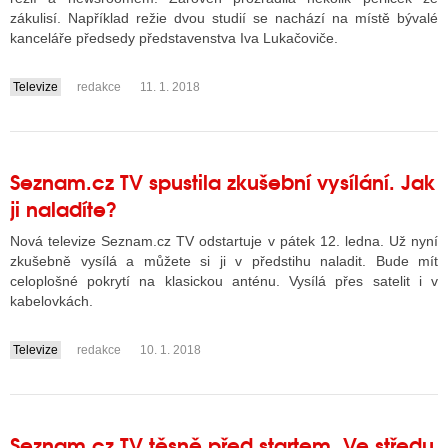
zákulisí. Například režie dvou studií se nachází na místě bývalé
kanceláře předsedy představenstva Iva Lukačoviče.
Televize
redakce
11. 1. 2018
....
Seznam.cz TV spustila zkušební vysílání. Jak
ji naladíte?
Nová televize Seznam.cz TV odstartuje v pátek 12. ledna. Už nyní
zkušebně vysílá a můžete si ji v předstihu naladit. Bude mít
celoplošné pokrytí na klasickou anténu. Vysílá přes satelit i v
kabelovkách.
Televize
redakce
10. 1. 2018
....
Seznam.cz TV těsně před startem. Ve středu