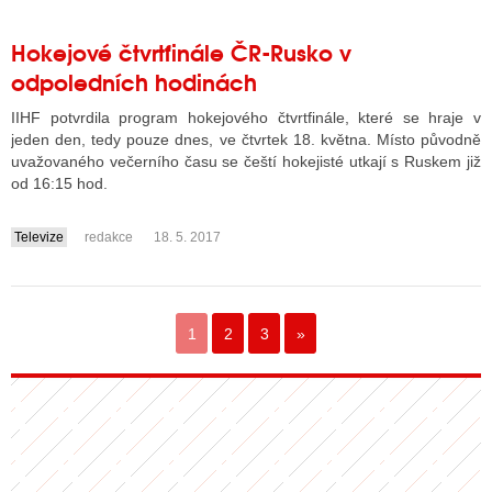
Hokejové čtvrtfinále ČR-Rusko v
odpoledních hodinách
IIHF potvrdila program hokejového čtvrtfinále, které se hraje v
jeden den, tedy pouze dnes, ve čtvrtek 18. května. Místo původně
uvažovaného večerního času se čeští hokejisté utkají s Ruskem již
od 16:15 hod.
Televize
redakce
18. 5. 2017
....
1
2
3
»