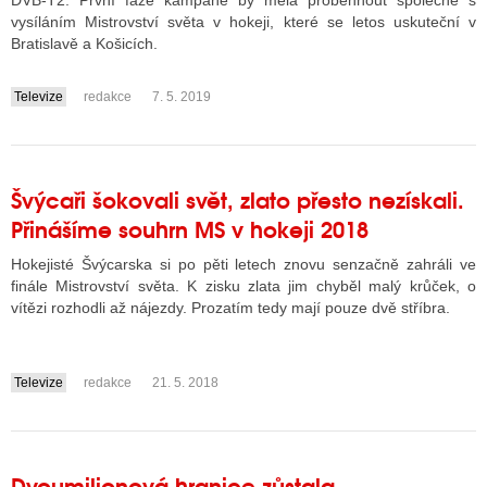
DVB-T2. První fáze kampaně by měla proběhnout společně s
vysíláním Mistrovství světa v hokeji, které se letos uskuteční v
Bratislavě a Košicích.
ALITY TELEVIZE
Televize
redakce
7. 5. 2019
....
 TELEVIZÍ
VIZNÍ VYSÍLAČE
Švýcaři šokovali svět, zlato přesto nezískali.
Přinášíme souhrn MS v hokeji 2018
ALITY INTERNET
Hokejisté Švýcarska si po pěti letech znovu senzačně zahráli ve
RNETOVÁ RÁDIA
finále Mistrovství světa. K zisku zlata jim chyběl malý krůček, o
vítězi rozhodli až nájezdy. Prozatím tedy mají pouze dvě stříbra.
RNETOVÉ STRÁNKY RÁDIÍ
RNETOVÉ STRÁNKY TV
Televize
redakce
21. 5. 2018
....
ALITY TISK
Dvoumilionová hranice zůstala