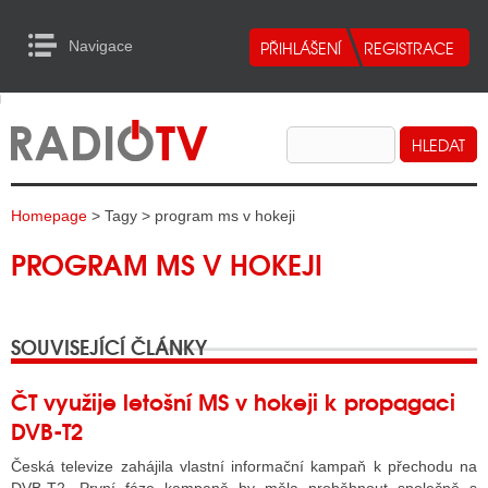
Navigace
urn to Content
Navigace
E
ALITY RADIA
ALITY TELEVIZE
Homepage
> Tagy > program ms v hokeji
ALITY INTERNET
PROGRAM MS V HOKEJI
ALITY TISK
SOUVISEJÍCÍ ČLÁNKY
ALITY RADIA
S RÁDIÍ
ČT využije letošní MS v hokeji k propagaci
DVB-T2
ECHOVOST RÁDIÍ
Česká televize zahájila vlastní informační kampaň k přechodu na
O VYSÍLAČE