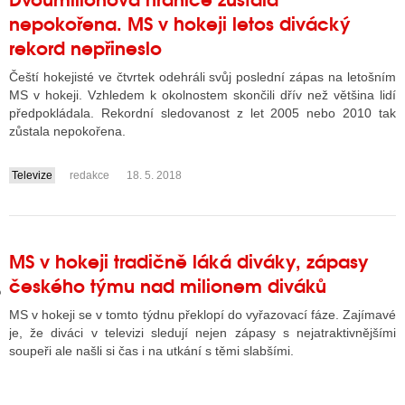
nepokořena. MS v hokeji letos divácký
rekord nepřineslo
GY
Čeští hokejisté ve čtvrtek odehráli svůj poslední zápas na letošním
MS v hokeji. Vzhledem k okolnostem skončili dřív než většina lidí
 SE STÁT BLOGEREM
předpokládala. Rekordní sledovanost z let 2005 nebo 2010 tak
zůstala nepokořena.
EX BLOGERA
Televize
redakce
18. 5. 2018
....
UZE
X DISKUTÉRA NA RADIOTV
MS v hokeji tradičně láká diváky, zápasy
IV STARŠÍCH DISKUZÍ
českého týmu nad milionem diváků
MS v hokeji se v tomto týdnu překlopí do vyřazovací fáze. Zajímavé
je, že diváci v televizi sledují nejen zápasy s nejatraktivnějšími
soupeři ale našli si čas i na utkání s těmi slabšími.