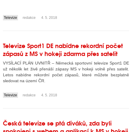
Televize
redakce
4. 5. 2018
....
Televize Sport1 DE nabídne rekordní počet
zápasů z MS v hokeji zdarma přes satelit
VYSÍLACÍ PLÁN UVNITŘ – Německá sportovní televize Sport1 DE
už několik let živě přenáší zápasy MS v hokeji volně přes satelit.
Letos nabídne rekordní počet zápasů, které můžete bezplatně
sledovat na území ČR.
Televize
redakce
4. 5. 2018
....
Česká televize se ptá diváků, zda byli
spokojeni s webem a aplikací k MS v hokeji