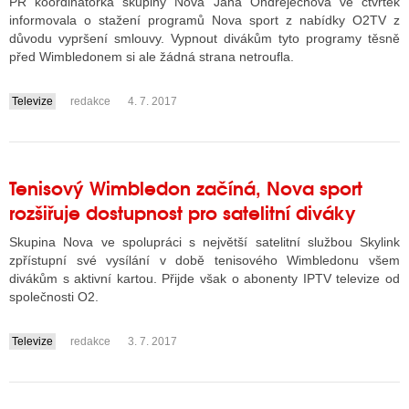
PR koordinátorka skupiny Nova Jana Ondrejechová ve čtvrtek
informovala o stažení programů Nova sport z nabídky O2TV z
důvodu vypršení smlouvy. Vypnout divákům tyto programy těsně
před Wimbledonem si ale žádná strana netroufla.
Televize
redakce
4. 7. 2017
....
Tenisový Wimbledon začíná, Nova sport
rozšiřuje dostupnost pro satelitní diváky
Skupina Nova ve spolupráci s největší satelitní službou Skylink
zpřístupní své vysílání v době tenisového Wimbledonu všem
divákům s aktivní kartou. Přijde však o abonenty IPTV televize od
společnosti O2.
Televize
redakce
3. 7. 2017
....