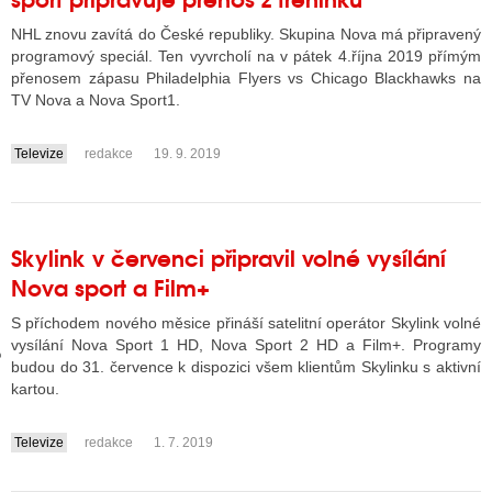
NHL znovu zavítá do České republiky. Skupina Nova má připravený
programový speciál. Ten vyvrcholí na v pátek 4.října 2019 přímým
GY
přenosem zápasu Philadelphia Flyers vs Chicago Blackhawks na
TV Nova a Nova Sport1.
 SE STÁT BLOGEREM
Televize
redakce
19. 9. 2019
EX BLOGERA
....
UZE
Skylink v červenci připravil volné vysílání
Nova sport a Film+
X DISKUTÉRA NA RADIOTV
S příchodem nového měsice přináší satelitní operátor Skylink volné
IV STARŠÍCH DISKUZÍ
vysílání Nova Sport 1 HD, Nova Sport 2 HD a Film+. Programy
budou do 31. července k dispozici všem klientům Skylinku s aktivní
kartou.
Televize
redakce
1. 7. 2019
....