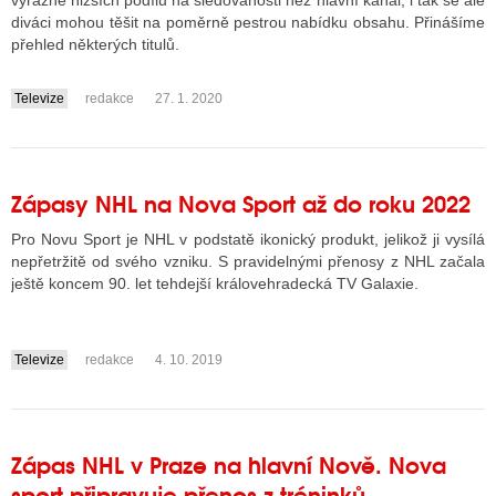
výrazně nižších podílů na sledovanosti než hlavní kanál, i tak se ale
diváci mohou těšit na poměrně pestrou nabídku obsahu. Přinášíme
přehled některých titulů.
ALITY TELEVIZE
Televize
redakce
27. 1. 2020
....
 TELEVIZÍ
VIZNÍ VYSÍLAČE
Zápasy NHL na Nova Sport až do roku 2022
Pro Novu Sport je NHL v podstatě ikonický produkt, jelikož ji vysílá
ALITY INTERNET
nepřetržitě od svého vzniku. S pravidelnými přenosy z NHL začala
RNETOVÁ RÁDIA
ještě koncem 90. let tehdejší královehradecká TV Galaxie.
RNETOVÉ STRÁNKY RÁDIÍ
Televize
redakce
4. 10. 2019
RNETOVÉ STRÁNKY TV
....
ALITY TISK
Zápas NHL v Praze na hlavní Nově. Nova
sport připravuje přenos z tréninků