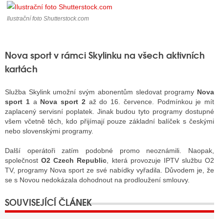
Ilustrační foto Shutterstock.com
ALITY TELEVIZE
 TELEVIZÍ
Nova sport v rámci Skylinku na všech aktivních
kartách
VIZNÍ VYSÍLAČE
Služba Skylink umožní svým abonentům sledovat programy
Nova
sport 1
a
Nova sport 2
až do 16. července. Podmínkou je mít
ALITY INTERNET
zaplacený servisní poplatek. Jinak budou tyto programy dostupné
všem včetně těch, kdo přijímají pouze základní balíček s českými
RNETOVÁ RÁDIA
nebo slovenskými programy.
RNETOVÉ STRÁNKY RÁDIÍ
Další operátoři zatím podobné promo neoznámili. Naopak,
společnost
O2 Czech Republic
, která provozuje IPTV službu O2
RNETOVÉ STRÁNKY TV
TV, programy Nova sport ze své nabídky vyřadila. Důvodem je, že
se s Novou nedokázala dohodnout na prodloužení smlouvy.
ALITY TISK