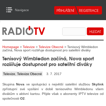
Navigace
urn to Content
Navigace
E
ALITY RADIA
ALITY TELEVIZE
Homepage
>
Televize
>
Televize Obecné
> Tenisový Wimbledon
ALITY INTERNET
začíná, Nova sport rozšiřuje dostupnost pro satelitní diváky
Tenisový Wimbledon začíná, Nova sport
ALITY TISK
rozšiřuje dostupnost pro satelitní diváky
Televize
,
Televize Obecné
3. 7. 2017
ALITY RADIA
Skupina
Nova
ve spolupráci s největší satelitní službou
Skylink
S RÁDIÍ
zpřístupní své vysílání v době tenisového Wimbledonu všem
divákům s aktivní kartou. Přijde však o abonenty IPTV televize od
ECHOVOST RÁDIÍ
společnosti
O2
.
O VYSÍLAČE