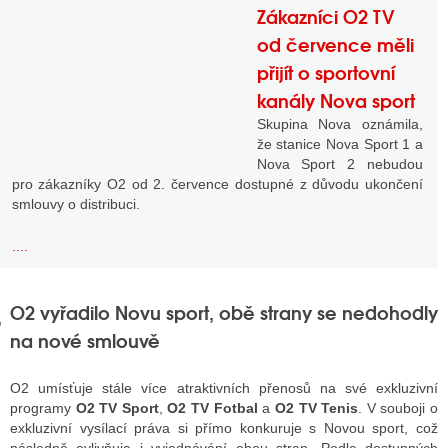
Zákazníci O2 TV
od července měli
přijít o sportovní
GY
kanály Nova sport
 SE STÁT BLOGEREM
Skupina Nova oznámila,
že stanice Nova Sport 1 a
EX BLOGERA
Nova Sport 2 nebudou
pro zákazníky O2 od 2. července dostupné z důvodu ukončení
smlouvy o distribuci.
UZE
....
X DISKUTÉRA NA RADIOTV
IV STARŠÍCH DISKUZÍ
O2 vyřadilo Novu sport, obě strany se nedohodly
na nové smlouvě
O2 umísťuje stále více atraktivních přenosů na své exkluzivní
programy
O2 TV Sport
,
O2 TV Fotbal
a
O2 TV Tenis
. V souboji o
exkluzivní vysílací práva si přímo konkuruje s Novou sport, což