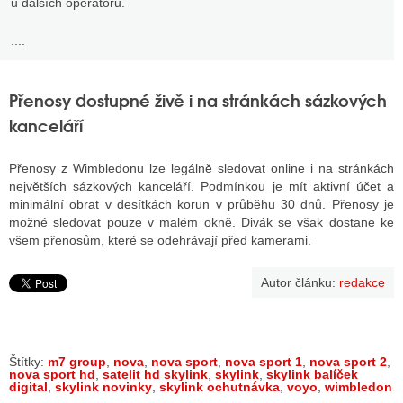
u dalších operátorů.
....
Přenosy dostupné živě i na stránkách sázkových
kanceláří
Přenosy z Wimbledonu lze legálně sledovat online i na stránkách
největších sázkových kanceláří. Podmínkou je mít aktivní účet a
minimální obrat v desítkách korun v průběhu 30 dnů. Přenosy je
možné sledovat pouze v malém okně. Divák se však dostane ke
všem přenosům, které se odehrávají před kamerami.
Autor článku:
redakce
Štítky:
m7 group
,
nova
,
nova sport
,
nova sport 1
,
nova sport 2
,
nova sport hd
,
satelit hd skylink
,
skylink
,
skylink balíček
digital
,
skylink novinky
,
skylink ochutnávka
,
voyo
,
wimbledon