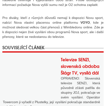
následně ovlivňuje i vyjednávání obou stran. Podle dostupných
informací požaduje Nova vyšší sumu než je O2 ochotna zaplatit.
Pro diváky, kteří z různých důvodů nemají k dispozici Novu sport,
nabízí Nova vlastní placenou online platformu
VOYO
, kde je
možnost sledovat velkou část přenosů z Wimbledonu online. Zde je
k dispozici nejen živé vysílání obou programů Nova sport, ale i další
přenosy, které se nedostanou do televize.
Televize SENZI,
slovenská obdoba
Šlágr TV, vysílá dál
OPRAVENO: Slovenská
televize SENZI, která
původně zčásti patřila do
skupiny JOJ, pokračuje ve
svém vysílání. Operátor
Towercom ji vyřadil z Plustelky, její vysílání pokračuje standardně