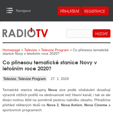
Navigace
urn to Content
Navigace
E
ALITY RADIA
ALITY TELEVIZE
Homepage
>
Televize
>
Televize Program
> Co přinesou tematické
ALITY INTERNET
stanice Novy v letošním roce 2020?
Co přinesou tematické stanice Novy v
ALITY TISK
letošním roce 2020?
Televize
,
Televize Program
27. 1. 2020
ALITY RADIA
Tematické stanice skupiny
Nova
sice podle očekávání dosahují
S RÁDIÍ
výrazně nižších podílů na sledovanosti než hlavní kanál, i tak se ale
diváci mohou těšit na poměrně pestrou nabídku obsahu. Přinášíme
ECHOVOST RÁDIÍ
přehled některých titulů na
Nova 2
,
Nova Action
,
Nova Cinema
a
sportovních programech.
O VYSÍLAČE