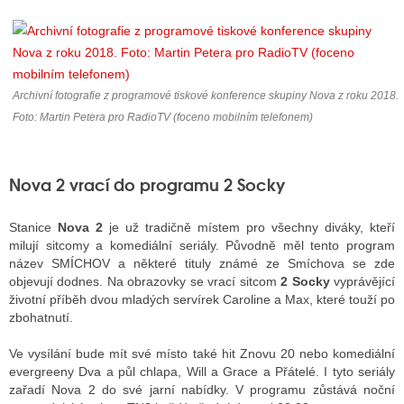
ALITY TELEVIZE
 TELEVIZÍ
Archivní fotografie z programové tiskové konference skupiny Nova z roku 2018.
Foto: Martin Petera pro RadioTV (foceno mobilním telefonem)
VIZNÍ VYSÍLAČE
Nova 2 vrací do programu 2 Socky
ALITY INTERNET
Stanice
Nova 2
je už tradičně místem pro všechny diváky, kteří
RNETOVÁ RÁDIA
milují sitcomy a komediální seriály. Původně měl tento program
název SMÍCHOV a některé tituly známé ze Smíchova se zde
RNETOVÉ STRÁNKY RÁDIÍ
objevují dodnes. Na obrazovky se vrací sitcom
2 Socky
vyprávějící
životní příběh dvou mladých servírek Caroline a Max, které touží po
RNETOVÉ STRÁNKY TV
zbohatnutí.
Ve vysílání bude mít své místo také hit Znovu 20 nebo komediální
ALITY TISK
evergreeny Dva a půl chlapa, Will a Grace a Přátelé. I tyto seriály
zařadí Nova 2 do své jarní nabídky. V programu zůstává noční