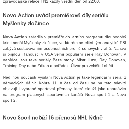
zpravodajská relace TN2 každý všední den od 22:00.
Nova Action uvádí premiérové díly seriálu
GY
Myšlenky zločince
 SE STÁT BLOGEREM
Nova Action
zařadila v premiéře do jarního programu dlouhodobý
EX BLOGERA
krimi seriál Myšlenky zločince, ve kterém se elitní tým analytiků FBI
zabývá sestavováním osobnostních profilů sériových vrahů. Na své
si přijdou i fanoušci v USA velmi populární série Ray Donovan. V
nabídce jsou také seriály Beze stopy, Mistr Iluze, Ray Donovan,
UZE
Training Day nebo Zákon a pořádek: Útvar pro zvláštní oběti.
X DISKUTÉRA NA RADIOTV
Nedílnou součástí vysílání Nova Action je také legendární seriál z
německých dálnic Kobra 11. A čas od času se na této televizi
IV STARŠÍCH DISKUZÍ
objevují i vybrané sportovní přenosy, které slouží jako upoutávka
na program placených sportovních kanálů Nova sport 1 a Nova
sport 2.
Nova Sport nabízí 15 přenosů NHL týdně