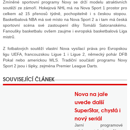
Zmíněné sportovní programy Novy se drží modelu atraktivních
soutěží ze zámoří. Hokejová NHL má na Nova Sport 1 prostor pro
celkem až 15 přenosů týdně, pochopitelně i s českou stopou.
Basketbalová NBA má své místo na Nova Sport 2 a i tam má česká
sportovní scéna své zastoupení díky Tomáši Satoranskému.
Fanoušky basketbalu ovšem zaujme i evropská basketbalová Liga
mistrů.
Z fotbalových soutěží vlastní Nova vysílací práva pro Evropskou
ligu UEFA, francouzskou Ligue 1 i Ligue 2, německý pohár DFB
Pokal nebo americkou MLS. Tradiční součástí programu Novy
Sport 2 jsou i šipky, zejména Premier League Darts.
Nova na jaře
uvede další
SuperStar, chystá i
nový seriál
Jarní programové