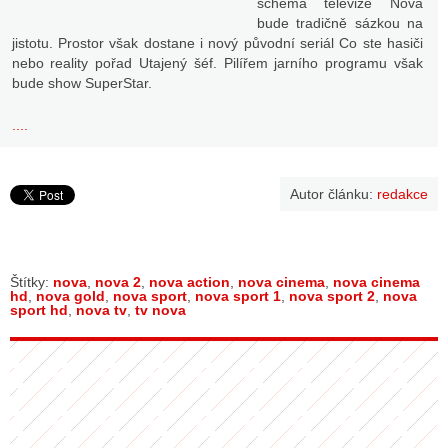
schéma televize Nova
bude tradičně sázkou na
jistotu. Prostor však dostane i nový původní seriál Co ste hasiči
nebo reality pořad Utajený šéf. Pilířem jarního programu však
bude show SuperStar.
....
Autor článku:
redakce
Štítky:
nova
,
nova 2
,
nova action
,
nova cinema
,
nova cinema
hd
,
nova gold
,
nova sport
,
nova sport 1
,
nova sport 2
,
nova
sport hd
,
nova tv
,
tv nova