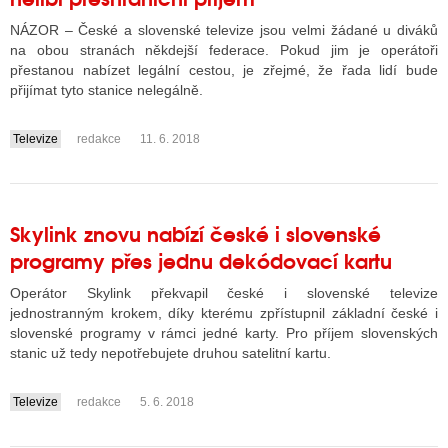
NÁZOR – České a slovenské televize jsou velmi žádané u diváků
na obou stranách někdejší federace. Pokud jim je operátoři
přestanou nabízet legální cestou, je zřejmé, že řada lidí bude
přijímat tyto stanice nelegálně.
Televize
redakce
11. 6. 2018
....
Skylink znovu nabízí české i slovenské
programy přes jednu dekódovací kartu
Operátor Skylink překvapil české i slovenské televize
jednostranným krokem, díky kterému zpřístupnil základní české i
slovenské programy v rámci jedné karty. Pro příjem slovenských
stanic už tedy nepotřebujete druhou satelitní kartu.
Televize
redakce
5. 6. 2018
....