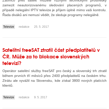
Zatímco přes satelit můžete různými technickými prostředky
zamezit neautorizovanému sledování placených programů, v
případě nelegální IPTV televize je příjem úplně mimo vaši kontrolu.
Řada diváků ani nemusí vědět, že sleduje programy nelegálně.
Televize
redakce
25. 5. 2017
....
Satelitní freeSAT ztratil část předplatitelů v
ČR. Může za to blokace slovenských
televizí?
Operátor satelitní služby freeSAT pro český a slovenský trh ztratil
během prvních tří měsíců přes 2400 předplatitelů na českém trhu.
Ztrátu ale vyvážil na Slovensku, kde získal 3800 nových platících
klientů.
Televize
redakce
9. 5. 2017
....