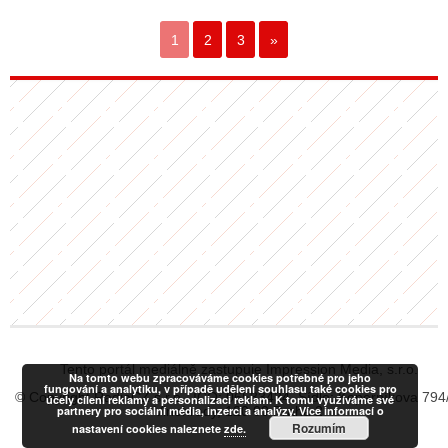
1
2
3
»
Tento portál mediálně zastupuje Impression Media, s.r.o.
Na tomto webu zpracováváme cookies potřebné pro jeho
fungování a analytiku, v případě udělení souhlasu také cookies pro
© Copyright RadiaCZ s.r.o., IČO: 06533434, Sídlo: Koperníkova 794
účely cílení reklamy a personalizaci reklam. K tomu využíváme své
partnery pro sociální média, inzerci a analýzy. Více informací o
Vinohrady, 120 00 Praha 2
Rozumím
nastavení cookies naleznete
zde.