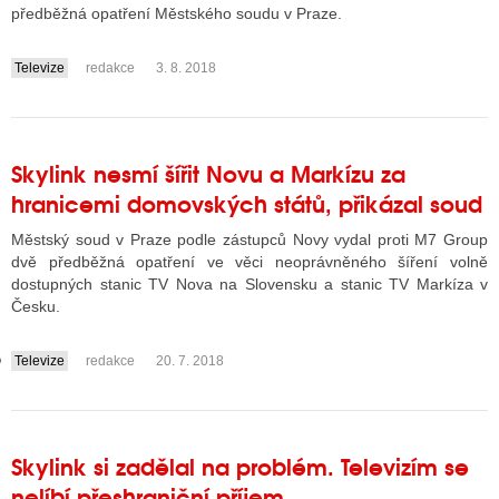
předběžná opatření Městského soudu v Praze.
Televize
redakce
3. 8. 2018
GY
....
 SE STÁT BLOGEREM
EX BLOGERA
Skylink nesmí šířit Novu a Markízu za
hranicemi domovských států, přikázal soud
Městský soud v Praze podle zástupců Novy vydal proti M7 Group
UZE
dvě předběžná opatření ve věci neoprávněného šíření volně
dostupných stanic TV Nova na Slovensku a stanic TV Markíza v
X DISKUTÉRA NA RADIOTV
Česku.
IV STARŠÍCH DISKUZÍ
Televize
redakce
20. 7. 2018
....
Skylink si zadělal na problém. Televizím se
nelíbí přeshraniční příjem