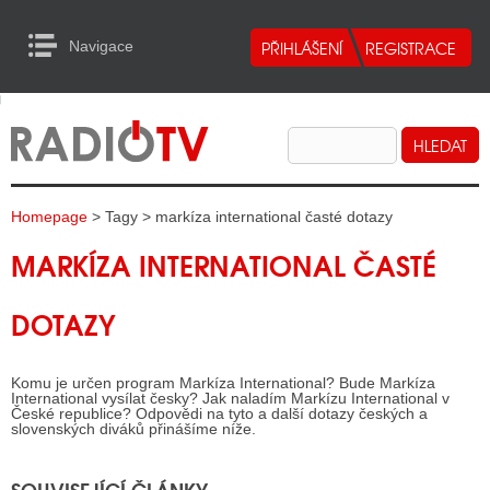
Navigace
urn to Content
Navigace
E
ALITY RADIA
ALITY TELEVIZE
Homepage
> Tagy > markíza international časté dotazy
ALITY INTERNET
MARKÍZA INTERNATIONAL ČASTÉ
ALITY TISK
DOTAZY
ALITY RADIA
Komu je určen program Markíza International? Bude Markíza
S RÁDIÍ
International vysílat česky? Jak naladím Markízu International v
České republice? Odpovědi na tyto a další dotazy českých a
slovenských diváků přinášíme níže.
ECHOVOST RÁDIÍ
O VYSÍLAČE