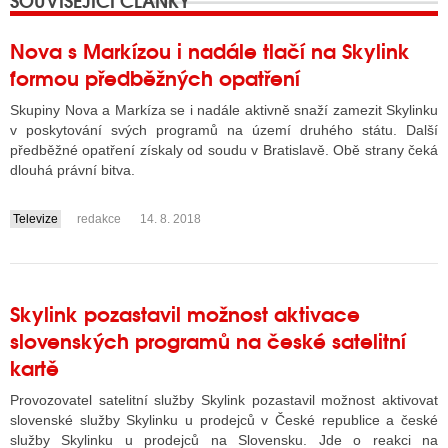
SOUVISEJÍCÍ ČLÁNKY
Nova s Markízou i nadále tlačí na Skylink
ALITY TELEVIZE
formou předběžných opatření
 TELEVIZÍ
Skupiny Nova a Markíza se i nadále aktivně snaží zamezit Skylinku
v poskytování svých programů na území druhého státu. Další
VIZNÍ VYSÍLAČE
předběžné opatření získaly od soudu v Bratislavě. Obě strany čeká
dlouhá právní bitva.
ALITY INTERNET
Televize
redakce
14. 8. 2018
....
RNETOVÁ RÁDIA
RNETOVÉ STRÁNKY RÁDIÍ
Skylink pozastavil možnost aktivace
slovenských programů na české satelitní
RNETOVÉ STRÁNKY TV
kartě
Provozovatel satelitní služby Skylink pozastavil možnost aktivovat
ALITY TISK
slovenské služby Skylinku u prodejců v České republice a české
služby Skylinku u prodejců na Slovensku. Jde o reakci na