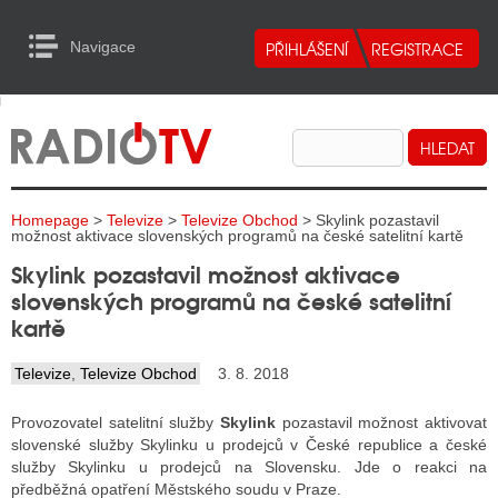
Navigace
urn to Content
Navigace
E
ALITY RADIA
ALITY TELEVIZE
Homepage
>
Televize
>
Televize Obchod
> Skylink pozastavil
ALITY INTERNET
možnost aktivace slovenských programů na české satelitní kartě
Skylink pozastavil možnost aktivace
ALITY TISK
slovenských programů na české satelitní
kartě
ALITY RADIA
Televize
,
Televize Obchod
3. 8. 2018
S RÁDIÍ
Provozovatel satelitní služby
Skylink
pozastavil možnost aktivovat
ECHOVOST RÁDIÍ
slovenské služby Skylinku u prodejců v České republice a české
služby Skylinku u prodejců na Slovensku. Jde o reakci na
O VYSÍLAČE
předběžná opatření Městského soudu v Praze.