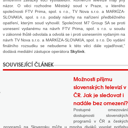
smluvními závazky vůči vysílatelům. Komerční televize mají jiný
názor. O věci rozhodne Městský soud v Praze, u kterého
společnosti FTV Prima, spol. s r.o., TV Nova s.r.o. a MARKÍZA-
SLOVAKIA, spol. s r.o. podaly návrhy na nařízení předběžného
GY
opatření, kterým soud vyhověl. Společnost M7 Group SA se proti
usnesení vydanému na návrh FTV Prima, spol. s r.o. u soudu
 SE STÁT BLOGEREM
v zákonné lhůtě odvolala a odvolá se i proti usnesením vydaným na
návrh TV Nova s.r.o. a MARKÍZA-SLOVAKIA, spol. s r.o. Do vydání
EX BLOGERA
finálního rozsudku se nebudeme k této věci dále vyjadřovat,“
dodává mediální zástupce operátora
Skylink
.
UZE
X DISKUTÉRA NA RADIOTV
Možnosti příjmu
slovenských televizí v
IV STARŠÍCH DISKUZÍ
ČR. Jak je sledovat i
nadále bez omezení?
Postupné omezování
dostupnosti slovenských
programů v ČR a českých
programů na Slovensku může u mnoha diváků vyvolat potřebu