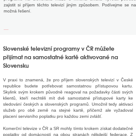
zajistit si příjem těchto televizí jiným způsobem. Podívejme se na
možná řešení.
....
Slovenské televizní programy v ČR můžete
přijímat na samostatné kartě aktivované na
Slovensku
V praxi to znamená, že pro příjem slovenských televizí v České
republice budete potřebovat samostatnou přístupovou kartu.
Skylink svým krokem původně reagoval na požadavky části svých
klientů, kteří nechtěli mít dvě samostatné přístupové karty ke
sledování českých a slovenských programů. Umožnil tedy aktivaci
služeb pro obě země na stejné kartě, přičemž ale vyžadoval
placení servisního poplatku pro každou zemi zvlášť.
Komerční televize v ČR a SR mohly tímto krokem získat dodatečné
poplatky od domácností na obou stranách někdejší federace. Z