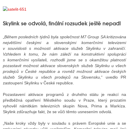
ALITY TELEVIZE
Skylink se odvolá, finální rozsudek ještě nepadl
 TELEVIZÍ
„
Během posledních týdnů byla společnost M7 Group SA kritizována
VIZNÍ VYSÍLAČE
největšími českými a slovenskými komerčními televizemi
v souvislosti s možností aktivace služeb Skylinku v zahraničí.
Vzhledem k tomu, že nám záleží na konstruktivní spolupráci
s komerčními vysílateli, rozhodli jsme se s okamžitou platností
ALITY INTERNET
pozastavit možnost aktivace slovenských služeb Skylinku u všech
prodejců v České republice a rovněž možnost aktivace českých
RNETOVÁ RÁDIA
služeb Skylinku u všech prodejců na Slovensku,
“ uvedlo PR
zastoupení Skylinku v České republice.
RNETOVÉ STRÁNKY RÁDIÍ
Pozastavení aktivace programů z druhého státu je reakcí na
RNETOVÉ STRÁNKY TV
předběžná opatření Městkého soudu v Praze, který prozatím
vyhověl námitkám televizních skupin Nova, Prima a Markíza.
Skylink zdůrazňuje fakt, že se vůči těmto usnesením odvolá.
ALITY TISK
„Naše kroky vždy byly v souladu s právem Evropské unie a se