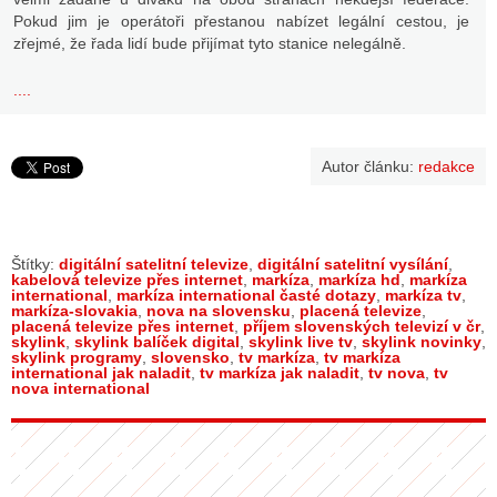
Pokud jim je operátoři přestanou nabízet legální cestou, je
zřejmé, že řada lidí bude přijímat tyto stanice nelegálně.
....
Autor článku:
redakce
Štítky:
digitální satelitní televize
,
digitální satelitní vysílání
,
kabelová televize přes internet
,
markíza
,
markíza hd
,
markíza
international
,
markíza international časté dotazy
,
markíza tv
,
markíza-slovakia
,
nova na slovensku
,
placená televize
,
placená televize přes internet
,
příjem slovenských televizí v čr
,
skylink
,
skylink balíček digital
,
skylink live tv
,
skylink novinky
,
skylink programy
,
slovensko
,
tv markíza
,
tv markíza
international jak naladit
,
tv markíza jak naladit
,
tv nova
,
tv
nova international