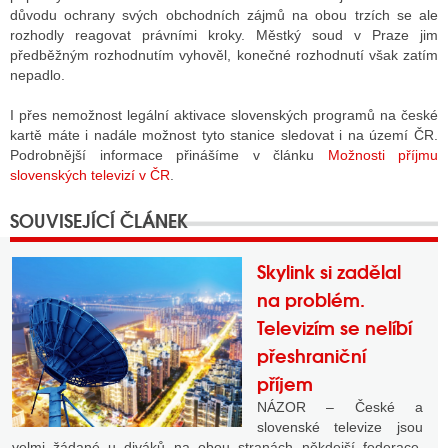
důvodu ochrany svých obchodních zájmů na obou trzích se ale
rozhodly reagovat právními kroky. Městký soud v Praze jim
předběžným rozhodnutím vyhověl, konečné rozhodnutí však zatím
nepadlo.
I přes nemožnost legální aktivace slovenských programů na české
kartě máte i nadále možnost tyto stanice sledovat i na území ČR.
Podrobnější informace přinášíme v článku
Možnosti příjmu
slovenských televizí v ČR
.
Skylink si zadělal
na problém.
Televizím se nelíbí
přeshraniční
příjem
NÁZOR – České a
slovenské televize jsou
velmi žádané u diváků na obou stranách někdejší federace.