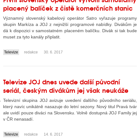
placený balíček z čistě komerčních stanic
Významný slovenský kabelový operátor Satro vyřazuje programy
GY
skupin Markíza a JOJ z nejnižší programové nabídky. Divákům je
dá k dispozici v samostatném placeném balíčku. Divák si tak bude
 SE STÁT BLOGEREM
muset za tyto kanály připlatit.
EX BLOGERA
Televize
redakce
30. 6. 2017
....
UZE
Televize JOJ dnes uvede další původní
X DISKUTÉRA NA RADIOTV
seriál, českým divákům jej však neukáže
IV STARŠÍCH DISKUZÍ
Televizní skupina JOJ avizuje uvedení dalšího původního seriálu,
který navíc unikátně nasazuje do letní sezony. Nový titul Pravá tvár
ale uvidí pouze diváci na Slovensku. Volně dostupná JOJ Family jej
v ČR nenasadí.
Televize
redakce
14. 6. 2017
....