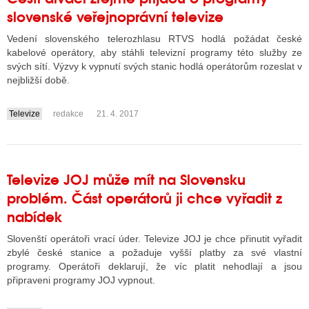
slovenské veřejnoprávní televize
Vedení slovenského telerozhlasu RTVS hodlá požádat české
kabelové operátory, aby stáhli televizní programy této služby ze
svých sítí. Výzvy k vypnutí svých stanic hodlá operátorům rozeslat v
nejbližší době.
Televize
redakce
21. 4. 2017
....
Televize JOJ může mít na Slovensku
problém. Část operátorů ji chce vyřadit z
nabídek
Slovenští operátoři vrací úder. Televize JOJ je chce přinutit vyřadit
zbylé české stanice a požaduje vyšší platby za své vlastní
programy. Operátoři deklarují, že víc platit nehodlají a jsou
připraveni programy JOJ vypnout.