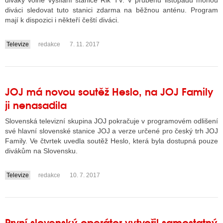
diváky volné vysílání stanice Rik TV. V průběhu listopadu mohou
diváci sledovat tuto stanici zdarma na běžnou anténu. Program
mají k dispozici i někteří čeští diváci.
ALITY TELEVIZE
Televize
redakce
7. 11. 2017
....
 TELEVIZÍ
VIZNÍ VYSÍLAČE
JOJ má novou soutěž Heslo, na JOJ Family
ji nenasadila
ALITY INTERNET
Slovenská televizní skupina JOJ pokračuje v programovém odlišení
RNETOVÁ RÁDIA
své hlavní slovenské stanice JOJ a verze určené pro český trh JOJ
Family. Ve čtvrtek uvedla soutěž Heslo, která byla dostupná pouze
RNETOVÉ STRÁNKY RÁDIÍ
divákům na Slovensku.
RNETOVÉ STRÁNKY TV
Televize
redakce
10. 7. 2017
....
ALITY TISK
První slovenský operátor vytvořil samostatný