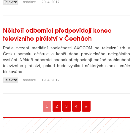
Televize
redakce
20. 4. 2017
....
Někteří odborníci předpovídají konec
televizního pirátství v Čechách
Podle tvrzení mediální společnosti AXOCOM se televizní trh v
Česku pomalu očišťuje a končí doba pravidelného nelegálního
vysílání. Někteří odborníci naopak předpovídají možné prohloubení
televizního pirátství, pokud bude vysílání některých stanic uměle
blokováno.
Televize
redakce
19. 4. 2017
....
1
2
3
4
»