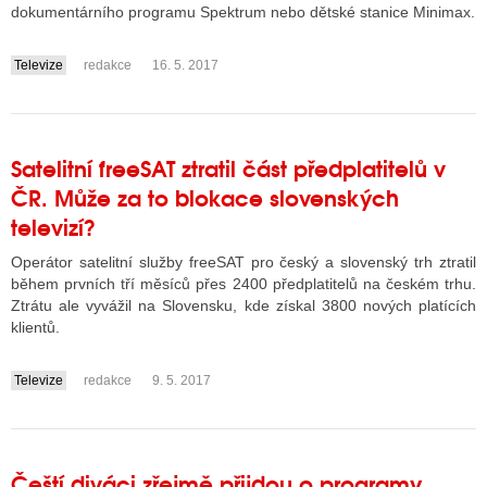
dokumentárního programu Spektrum nebo dětské stanice Minimax.
Televize
redakce
16. 5. 2017
....
Satelitní freeSAT ztratil část předplatitelů v
ČR. Může za to blokace slovenských
televizí?
Operátor satelitní služby freeSAT pro český a slovenský trh ztratil
během prvních tří měsíců přes 2400 předplatitelů na českém trhu.
Ztrátu ale vyvážil na Slovensku, kde získal 3800 nových platících
klientů.
Televize
redakce
9. 5. 2017
....
Čeští diváci zřejmě přijdou o programy