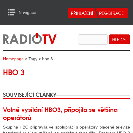
Navigace
urn to Content
Navigace
E
ALITY RADIA
ALITY TELEVIZE
Homepage
> Tagy > hbo 3
ALITY INTERNET
HBO 3
ALITY TISK
SOUVISEJÍCÍ ČLÁNKY
ALITY RADIA
S RÁDIÍ
Volné vysílání HBO3, připojila se většina
operátorů
ECHOVOST RÁDIÍ
Skupina HBO připravila ve spolupráci s operátory placené televize
O VYSÍLAČE