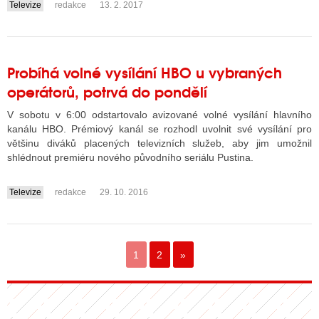
Televize
redakce
13. 2. 2017
....
Probíhá volné vysílání HBO u vybraných
operátorů, potrvá do pondělí
V sobotu v 6:00 odstartovalo avizované volné vysílání hlavního
kanálu HBO. Prémiový kanál se rozhodl uvolnit své vysílání pro
většinu diváků placených televizních služeb, aby jim umožnil
shlédnout premiéru nového původního seriálu Pustina.
Televize
redakce
29. 10. 2016
....
1
2
»