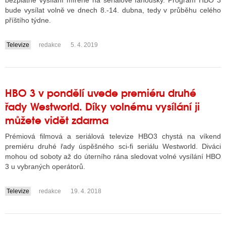
bezplatné vysílání mířené na seriálové fanoušky. Program HBO 3
bude vysílat volně ve dnech 8.-14. dubna, tedy v průběhu celého
příštího týdne.
ALITY TELEVIZE
Televize
redakce
5. 4. 2019
....
 TELEVIZÍ
VIZNÍ VYSÍLAČE
HBO 3 v pondělí uvede premiéru druhé
řady Westworld. Díky volnému vysílání ji
ALITY INTERNET
můžete vidět zdarma
RNETOVÁ RÁDIA
Prémiová filmová a seriálová televize HBO3 chystá na víkend
premiéru druhé řady úspěšného sci-fi seriálu Westworld. Diváci
RNETOVÉ STRÁNKY RÁDIÍ
mohou od soboty až do úterního rána sledovat volné vysílání HBO
3 u vybraných operátorů.
RNETOVÉ STRÁNKY TV
Televize
redakce
19. 4. 2018
....
ALITY TISK