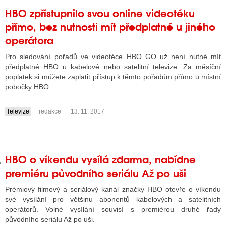
HBO zpřístupnilo svou online videotéku
přímo, bez nutnosti mít předplatné u jiného
GY
operátora
 SE STÁT BLOGEREM
Pro sledování pořadů ve videotéce HBO GO už není nutné mít
předplatné HBO u kabelové nebo satelitní televize. Za měsíční
EX BLOGERA
poplatek si můžete zaplatit přístup k těmto pořadům přímo u místní
pobočky HBO.
Televize
redakce
13. 11. 2017
UZE
....
X DISKUTÉRA NA RADIOTV
IV STARŠÍCH DISKUZÍ
HBO o víkendu vysílá zdarma, nabídne
premiéru původního seriálu Až po uši
Prémiový filmový a seriálový kanál značky HBO otevře o víkendu
své vysílání pro většinu abonentů kabelových a satelitních
operátorů. Volné vysílání souvisí s premiérou druhé řady
původního seriálu Až po uši.