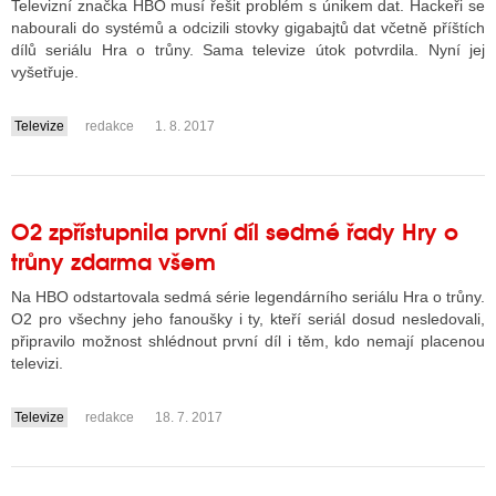
Televizní značka HBO musí řešit problém s únikem dat. Hackeři se
nabourali do systémů a odcizili stovky gigabajtů dat včetně příštích
dílů seriálu Hra o trůny. Sama televize útok potvrdila. Nyní jej
vyšetřuje.
Televize
redakce
1. 8. 2017
....
O2 zpřístupnila první díl sedmé řady Hry o
trůny zdarma všem
Na HBO odstartovala sedmá série legendárního seriálu Hra o trůny.
O2 pro všechny jeho fanoušky i ty, kteří seriál dosud nesledovali,
připravilo možnost shlédnout první díl i těm, kdo nemají placenou
televizi.
Televize
redakce
18. 7. 2017
....