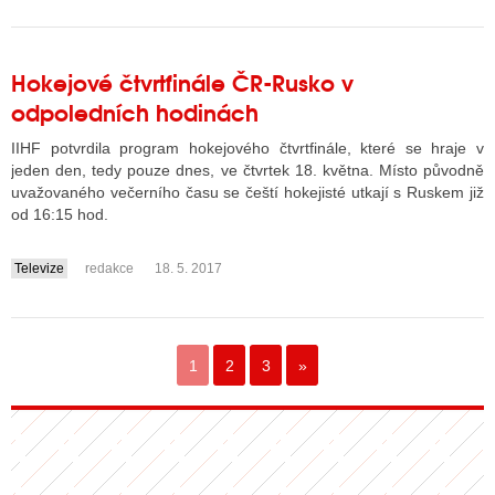
Hokejové čtvrtfinále ČR-Rusko v
odpoledních hodinách
IIHF potvrdila program hokejového čtvrtfinále, které se hraje v
jeden den, tedy pouze dnes, ve čtvrtek 18. května. Místo původně
uvažovaného večerního času se čeští hokejisté utkají s Ruskem již
od 16:15 hod.
Televize
redakce
18. 5. 2017
....
1
2
3
»