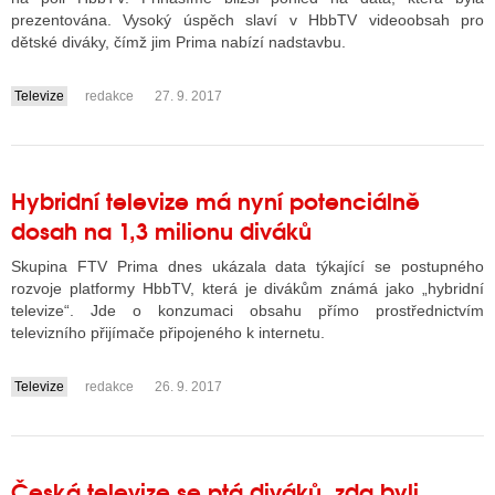
prezentována. Vysoký úspěch slaví v HbbTV videoobsah pro
dětské diváky, čímž jim Prima nabízí nadstavbu.
Televize
redakce
27. 9. 2017
....
Hybridní televize má nyní potenciálně
dosah na 1,3 milionu diváků
Skupina FTV Prima dnes ukázala data týkající se postupného
rozvoje platformy HbbTV, která je divákům známá jako „hybridní
televize“. Jde o konzumaci obsahu přímo prostřednictvím
televizního přijímače připojeného k internetu.
Televize
redakce
26. 9. 2017
....
Česká televize se ptá diváků, zda byli