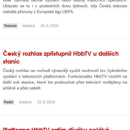
však nahradit běžné vysílání nebo služby tradičních operátorů.
Ukázalo se to i v posledních dvou týdnech, kdy Česká televize
nabídla přenosy z Evropské ligy UEFA.
ALITY TELEVIZE
Televize
redakce
20. 8. 2019
....
 TELEVIZÍ
VIZNÍ VYSÍLAČE
Český rozhlas zpřístupnil HbbTV u dalších
stanic
ALITY INTERNET
Český rozhlas se rozhodl výrazněji využít možností tzv. hybridního
RNETOVÁ RÁDIA
vysílání v televizních platformách. Funkcionalitu HbbTV rozšířil na
další své stanice, které lze poslouchat přes televizní multiplexy na
RNETOVÉ STRÁNKY RÁDIÍ
anténě a přes satelit.
RNETOVÉ STRÁNKY TV
Radio
redakce
15. 8. 2019
....
ALITY TISK
Platforma HbbTV zatím diváky neláká,