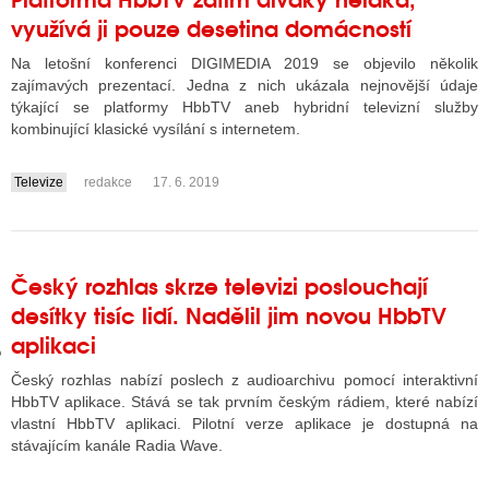
využívá ji pouze desetina domácností
Na letošní konferenci DIGIMEDIA 2019 se objevilo několik
GY
zajímavých prezentací. Jedna z nich ukázala nejnovější údaje
týkající se platformy HbbTV aneb hybridní televizní služby
 SE STÁT BLOGEREM
kombinující klasické vysílání s internetem.
EX BLOGERA
Televize
redakce
17. 6. 2019
....
UZE
Český rozhlas skrze televizi poslouchají
X DISKUTÉRA NA RADIOTV
desítky tisíc lidí. Nadělil jim novou HbbTV
IV STARŠÍCH DISKUZÍ
aplikaci
Český rozhlas nabízí poslech z audioarchivu pomocí interaktivní
HbbTV aplikace. Stává se tak prvním českým rádiem, které nabízí
vlastní HbbTV aplikaci. Pilotní verze aplikace je dostupná na
stávajícím kanále Radia Wave.