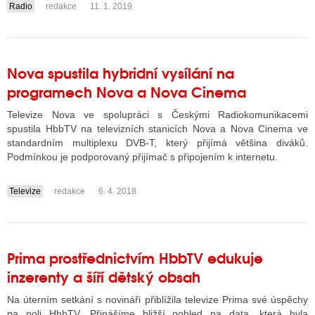
Radio
redakce
11. 1. 2019
....
Nova spustila hybridní vysílání na
programech Nova a Nova Cinema
Televize Nova ve spolupráci s Českými Radiokomunikacemi
spustila HbbTV na televizních stanicích Nova a Nova Cinema ve
standardním multiplexu DVB-T, který přijímá většina diváků.
Podmínkou je podporovaný přijímač s připojením k internetu.
Televize
redakce
6. 4. 2018
....
Prima prostřednictvím HbbTV edukuje
inzerenty a šíří dětský obsah
Na úterním setkání s novináři přiblížila televize Prima své úspěchy
na poli HbbTV. Přinášíme bližší pohled na data, která byla