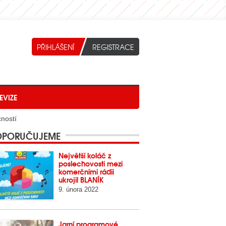
EVIZE
ností
PORUČUJEME
Největší koláč z
poslechovosti mezi
komerčními rádii
ukrojil BLANÍK
9. února 2022
Jarní programové