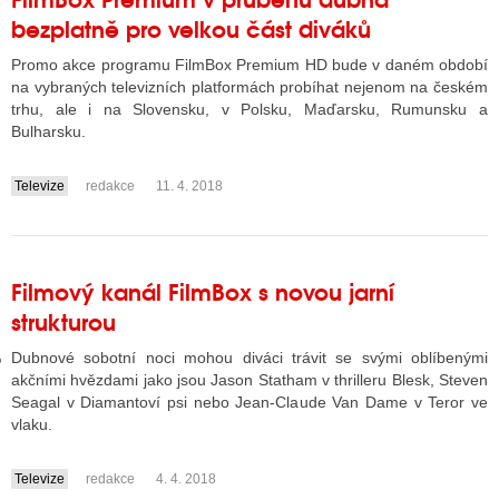
bezplatně pro velkou část diváků
Promo akce programu FilmBox Premium HD bude v daném období
GY
na vybraných televizních platformách probíhat nejenom na českém
trhu, ale i na Slovensku, v Polsku, Maďarsku, Rumunsku a
 SE STÁT BLOGEREM
Bulharsku.
EX BLOGERA
Televize
redakce
11. 4. 2018
....
UZE
Filmový kanál FilmBox s novou jarní
X DISKUTÉRA NA RADIOTV
strukturou
IV STARŠÍCH DISKUZÍ
Dubnové sobotní noci mohou diváci trávit se svými oblíbenými
akčními hvězdami jako jsou Jason Statham v thrilleru Blesk, Steven
Seagal v Diamantoví psi nebo Jean-Claude Van Dame v Teror ve
vlaku.
Televize
redakce
4. 4. 2018
....