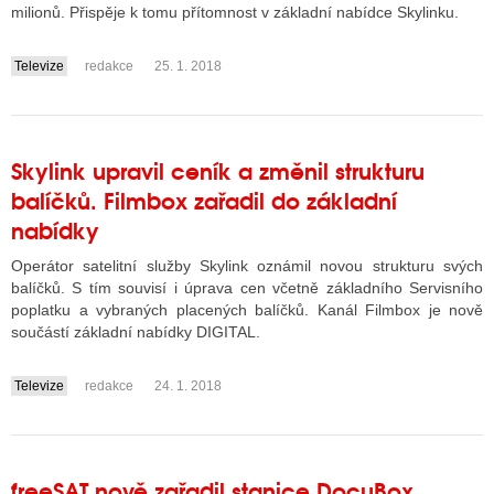
milionů. Přispěje k tomu přítomnost v základní nabídce Skylinku.
Televize
redakce
25. 1. 2018
....
Skylink upravil ceník a změnil strukturu
balíčků. Filmbox zařadil do základní
nabídky
Operátor satelitní služby Skylink oznámil novou strukturu svých
balíčků. S tím souvisí i úprava cen včetně základního Servisního
poplatku a vybraných placených balíčků. Kanál Filmbox je nově
součástí základní nabídky DIGITAL.
Televize
redakce
24. 1. 2018
....
freeSAT nově zařadil stanice DocuBox,