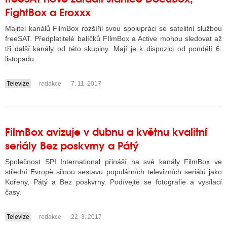
FightBox a Eroxxx
Majitel kanálů FilmBox rozšířil svou spolupráci se satelitní službou
freeSAT. Předplatitelé balíčků FIlmBox a Active mohou sledovat až
tři další kanály od této skupiny. Mají je k dispozici od pondělí 6.
listopadu.
Televize
redakce
7. 11. 2017
....
FilmBox avizuje v dubnu a květnu kvalitní
seriály Bez poskvrny a Pátý
Společnost SPI International přináší na své kanály FilmBox ve
střední Evropě silnou sestavu populárních televizních seriálů jako
Kořeny, Pátý a Bez poskvrny. Podívejte se fotografie a vysílací
časy.
Televize
redakce
22. 3. 2017
....