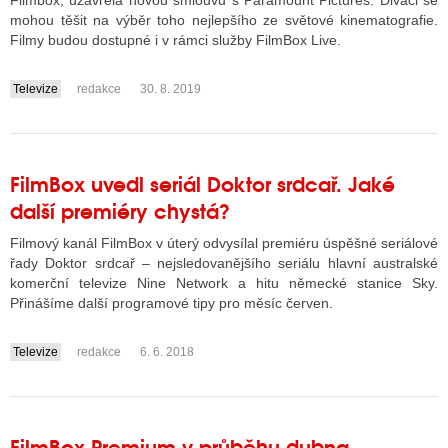
Filmbox, uzavřela novou smlouvu s Paramount Pictures. Diváci se
mohou těšit na výběr toho nejlepšího ze světové kinematografie.
Filmy budou dostupné i v rámci služby FilmBox Live.
ALITY TELEVIZE
Televize
redakce
30. 8. 2019
....
 TELEVIZÍ
VIZNÍ VYSÍLAČE
FilmBox uvedl seriál Doktor srdcař. Jaké
další premiéry chystá?
ALITY INTERNET
Filmový kanál FilmBox v úterý odvysílal premiéru úspěšné seriálové
RNETOVÁ RÁDIA
řady Doktor srdcař – nejsledovanějšího seriálu hlavní australské
komerční televize Nine Network a hitu německé stanice Sky.
RNETOVÉ STRÁNKY RÁDIÍ
Přinášíme další programové tipy pro měsíc červen.
RNETOVÉ STRÁNKY TV
Televize
redakce
6. 6. 2018
....
ALITY TISK
FilmBox Premium v průběhu dubna