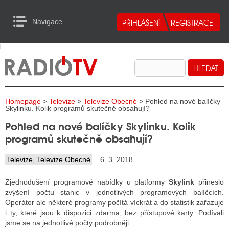
Navigace
urn to Content
Navigace
E
ALITY RADIA
ALITY TELEVIZE
Homepage
>
Televize
>
Televize Obecné
> Pohled na nové balíčky
ALITY INTERNET
Skylinku. Kolik programů skutečně obsahují?
Pohled na nové balíčky Skylinku. Kolik
ALITY TISK
programů skutečně obsahují?
Televize
,
Televize Obecné
6. 3. 2018
ALITY RADIA
Zjednodušení programové nabídky u platformy
Skylink
přineslo
S RÁDIÍ
zvýšení počtu stanic v jednotlivých programových balíčcích.
Operátor ale některé programy počítá víckrát a do statistik zařazuje
ECHOVOST RÁDIÍ
i ty, které jsou k dispozici zdarma, bez přístupové karty. Podívali
jsme se na jednotlivé počty podrobněji.
O VYSÍLAČE