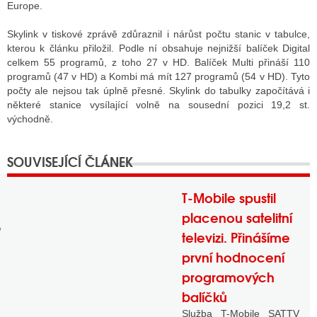
Europe.
Skylink v tiskové zprávě zdůraznil i nárůst počtu stanic v tabulce,
kterou k článku přiložil. Podle ní obsahuje nejnižší balíček Digital
GY
celkem 55 programů, z toho 27 v HD. Balíček Multi přináší 110
programů (47 v HD) a Kombi má mít 127 programů (54 v HD). Tyto
 SE STÁT BLOGEREM
počty ale nejsou tak úplně přesné. Skylink do tabulky započítává i
EX BLOGERA
některé stanice vysílající volně na sousední pozici 19,2 st.
východně.
UZE
X DISKUTÉRA NA RADIOTV
T-Mobile spustil
IV STARŠÍCH DISKUZÍ
placenou satelitní
televizi. Přinášíme
první hodnocení
programových
balíčků
Služba T-Mobile SATTV