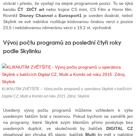
víckrát i přesto, že vysílají na stejné programové pozici. To se týká
kanálu
ČT :D/ČT art
nebo trojice CS mini, CS Film a Horor film.
Rovněž
Disney Channel
a
Eurosport1
je uveden dvakrát, neboť
Skylink ve své nabídce rozlišuje kódovanou českou verzi z pozice
23,5 i nekódovanou německou verzi z 19,2 st. východně.
Vývoj počtu programů za poslední čtyři roky
podle Skylinku
KLIKNUTÍM ZVĚTŠÍTE – Vývoj počtu programů u operátora Skylink v balíčcích
Digital CZ, Multi a Kombi od roku 2015. Zdroj: Skylink
Uvedený vývoj počtu programů můžeme vzhledem k výše
uvedeným faktům brát s rezervou. Pokud bychom se zaměřili jen
na programy, které Skylink svým klientům přímo poskytuje bez
uvedených duplicit, ve skutečnosti by balíček
DIGITAL CZ
obsahoval jen zhruba 45 stanic, balíček
Multi
by měl v nabídce