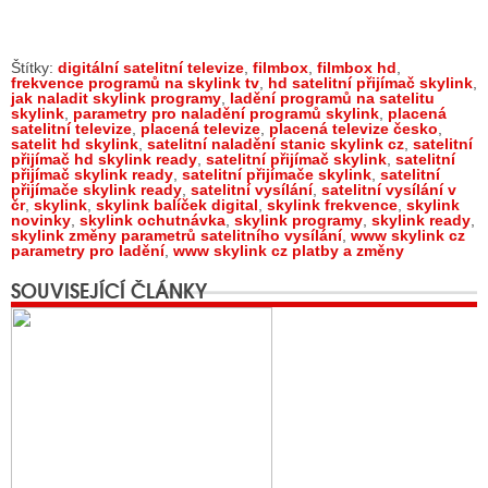
Štítky:
digitální satelitní televize
,
filmbox
,
filmbox hd
,
frekvence programů na skylink tv
,
hd satelitní přijímač skylink
,
jak naladit skylink programy
,
ladění programů na satelitu
skylink
,
parametry pro naladění programů skylink
,
placená
satelitní televize
,
placená televize
,
placená televize česko
,
satelit hd skylink
,
satelitní naladění stanic skylink cz
,
satelitní
přijímač hd skylink ready
,
satelitní přijímač skylink
,
satelitní
přijímač skylink ready
,
satelitní přijímače skylink
,
satelitní
přijímače skylink ready
,
satelitní vysílání
,
satelitní vysílání v
čr
,
skylink
,
skylink balíček digital
,
skylink frekvence
,
skylink
novinky
,
skylink ochutnávka
,
skylink programy
,
skylink ready
,
skylink změny parametrů satelitního vysílání
,
www skylink cz
parametry pro ladění
,
www skylink cz platby a změny
SOUVISEJÍCÍ ČLÁNKY