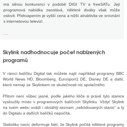
má silnou konkurenci v podobě DIGI TV a freeSATu. Její
programová nabídka zaostává, některé diváky však může
oslovit. Překvapením je vyšší cena a nižší atraktivita ve srovnání
s internetovou televizí.
....
Skylink nadhodnocuje počet nabízených
programů
V rámci balíčku Digital tak můžete najít například programy BBC
World News HD, Bloomberg, Eurosport1 DE, Disney DE a další,
které nemají se Skylinkem ve skutečnosti nic společného.
Přitom není vůbec jasné, podle jakého klíče si právě tyto stanice
vysloužily místo v programových balíčcích Skylinku. Vždyť Skylink
na svém webu uvádí i obsáhlý seznam „nekódovaných stanic“ a ty
do Digitalu a dalších balíčků nepočítá.
Statistiku navíc deformuje fakt, že Skylink počítá některé programy