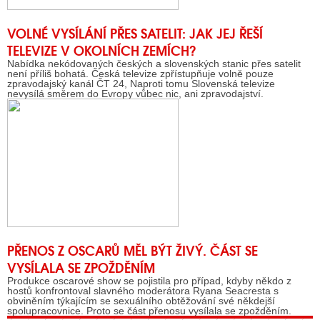
VOLNÉ VYSÍLÁNÍ PŘES SATELIT: JAK JEJ ŘEŠÍ
TELEVIZE V OKOLNÍCH ZEMÍCH?
Nabídka nekódovaných českých a slovenských stanic přes satelit
není příliš bohatá. Česká televize zpřístupňuje volně pouze
zpravodajský kanál ČT 24, Naproti tomu Slovenská televize
nevysílá směrem do Evropy vůbec nic, ani zpravodajství.
PŘENOS Z OSCARŮ MĚL BÝT ŽIVÝ. ČÁST SE
VYSÍLALA SE ZPOŽDĚNÍM
Produkce oscarové show se pojistila pro případ, kdyby někdo z
hostů konfrontoval slavného moderátora Ryana Seacresta s
obviněním týkajícím se sexuálního obtěžování své někdejší
spolupracovnice. Proto se část přenosu vysílala se zpožděním.