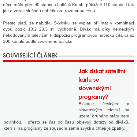
něco málo přes 90 stanic a balíček Kombi přibližně 110 stanic. I tak
jde o velice slušnou nabídku za rozumnou cenu.
Přesto platí, že nabídku Skylinku se vyplatí přijímat v kombinaci
dvou pozic 19,2+23,5 st. východně. Divák má díky německým
nekódovaným televizím k dispozici programovou nabídku čítající až
300 kanálů podle zvoleného balíčku.
Jak získat satelitní
kartu se
slovenskými
programy?
Blokace českých a
slovenských televizí na
území druhého státu není
novinkou. I přesto se čas od času objevují dotazy od diváků,
kteří si na programy ze sousední země zvykli a chtějí je zpátky.