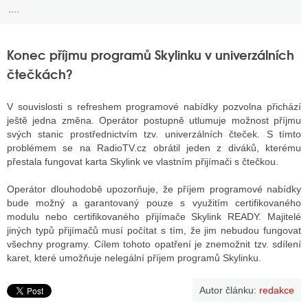
....
Konec příjmu programů Skylinku v univerzálních
čtečkách?
V souvislosti s refreshem programové nabídky pozvolna přichází
ještě jedna změna. Operátor postupně utlumuje možnost příjmu
svých stanic prostřednictvím tzv. univerzálních čteček. S tímto
problémem se na RadioTV.cz obrátil jeden z diváků, kterému
přestala fungovat karta Skylink ve vlastním přijímači s čtečkou.
Operátor dlouhodobě upozorňuje, že příjem programové nabídky
bude možný a garantovaný pouze s využitím certifikovaného
modulu nebo certifikovaného přijímače Skylink READY. Majitelé
jiných typů přijímačů musí počítat s tím, že jim nebudou fungovat
všechny programy. Cílem tohoto opatření je znemožnit tzv. sdílení
karet, které umožňuje nelegální příjem programů Skylinku.
Autor článku:
redakce