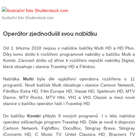
Ilustrační foto Shutterstock.com
ALITY TELEVIZE
Operátor zjednodušil svou nabídku
 TELEVIZÍ
VIZNÍ VYSÍLAČE
Od 1. března 2018 nejsou v nabídce balíčky Multi HD a HD Plus.
Díky tomu došlo k rozšíření programové nabídky u balíčku Multi a
Kombi. Zároveň došlo už dříve k rozšíření nejnižší nabídky Digital,
která obsahuje i stanice Travelxp HD a Filmbox.
ALITY INTERNET
RNETOVÁ RÁDIA
Nabídka
Multi
byla dle vyjádření operátora rozšířena o 11
programů. Nově balíček Multi obsahuje i stanice Cartoon Network,
RNETOVÉ STRÁNKY RÁDIÍ
FilmBox Extra HD, Film Europe HD, Viasat HD, Spektrum HD, MTV
Dance, MTV Rocks, MTV Hits, VH1 a VH1 Classic a mezi nové
RNETOVÉ STRÁNKY TV
stanice v balíčku operátor řadí i Travelxp HD.
Do balíčku
Kombi
přibylo 9 nových programů. I v této nabídce
operátor zdůrazňuje program Travelxp HD. Dále je nově k dispozici
ALITY TISK
Cartoon Network, FightBox, DocuBox, Stingray Brava, Stingray
iConcerts HD, C Music TV, Unitel Classica HD, Brazzers TV