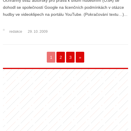
Ochranný svaz autorský pro práva k dílům hudebním (OSA) se
dohodl se společností Google na licenčních podmínkách v otázce
hudby ve videoklipech na portálu YouTube. (Pokračování textu…)...
redakce
29. 10. 2009
1
2
3
»