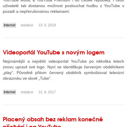
YouTube Music a YouTube Premium i do České republiky. I čeští
uživatelé tak dostanou možnost poslouchat hudbu z YouTube v
pozadí a nepřerušovanou reklamami.
ALITY TELEVIZE
Internet
redakce
15. 5. 2019
....
 TELEVIZÍ
VIZNÍ VYSÍLAČE
Videoportál YouTube s novým logem
Nejznámější a největší videoportál YouTube po několika letech
ALITY INTERNET
znovu upravil své logo. Nyní se identifikuje červeným obdélníkem
RNETOVÁ RÁDIA
„play“. Původně přitom červený obdélník symbolizoval televizní
obrazovku ve slově „Tube“.
RNETOVÉ STRÁNKY RÁDIÍ
Internet
redakce
31. 8. 2017
RNETOVÉ STRÁNKY TV
....
ALITY TISK
Placený obsah bez reklam konečně
přichází i na YouTube