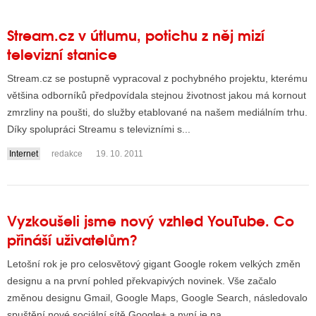
Stream.cz v útlumu, potichu z něj mizí
televizní stanice
Stream.cz se postupně vypracoval z pochybného projektu, kterému
většina odborníků předpovídala stejnou životnost jakou má kornout
zmrzliny na poušti, do služby etablované na našem mediálním trhu.
Díky spolupráci Streamu s televizními s...
Internet
redakce
19. 10. 2011
Vyzkoušeli jsme nový vzhled YouTube. Co
přináší uživatelům?
Letošní rok je pro celosvětový gigant Google rokem velkých změn
designu a na první pohled překvapivých novinek. Vše začalo
změnou designu Gmail, Google Maps, Google Search, následovalo
spuštění nové sociální sítě Google+ a nyní je na...