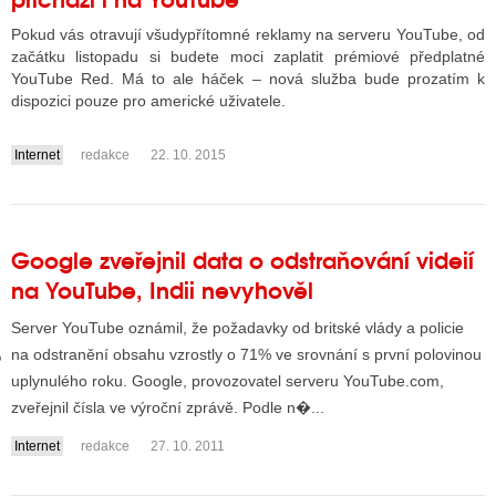
Pokud vás otravují všudypřítomné reklamy na serveru YouTube, od
začátku listopadu si budete moci zaplatit prémiové předplatné
GY
YouTube Red. Má to ale háček – nová služba bude prozatím k
dispozici pouze pro americké uživatele.
 SE STÁT BLOGEREM
Internet
redakce
22. 10. 2015
EX BLOGERA
....
UZE
Google zveřejnil data o odstraňování videií
na YouTube, Indii nevyhověl
X DISKUTÉRA NA RADIOTV
Server YouTube oznámil, že požadavky od britské vlády a policie
IV STARŠÍCH DISKUZÍ
na odstranění obsahu vzrostly o 71% ve srovnání s první polovinou
uplynulého roku. Google, provozovatel serveru YouTube.com,
zveřejnil čísla ve výroční zprávě. Podle n�...
Internet
redakce
27. 10. 2011