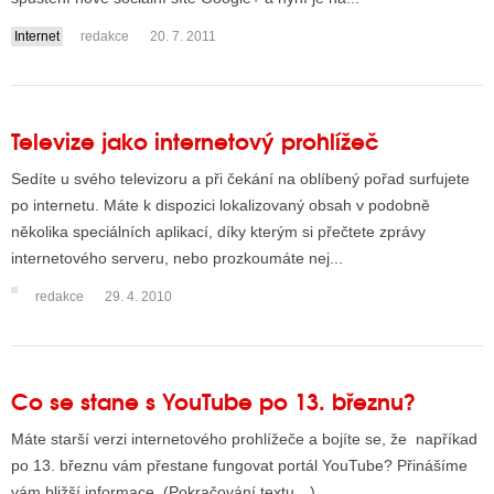
Internet
redakce
20. 7. 2011
Televize jako internetový prohlížeč
Sedíte u svého televizoru a při čekání na oblíbený pořad surfujete
po internetu. Máte k dispozici lokalizovaný obsah v podobně
několika speciálních aplikací, díky kterým si přečtete zprávy
internetového serveru, nebo prozkoumáte nej...
redakce
29. 4. 2010
Co se stane s YouTube po 13. březnu?
Máte starší verzi internetového prohlížeče a bojíte se, že napříkad
po 13. březnu vám přestane fungovat portál YouTube? Přinášíme
vám bližší informace. (Pokračování textu…)...