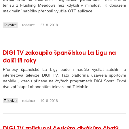
tenisu z Flushing Meadows než kdykoli v minulosti. K dosažení
maximální nabídky přenosů využije OTT aplikace.
Televize
redakce
27. 8. 2018
....
DIGI TV zakoupila španělskou La Ligu na
další tři roky
Přenosy španělské La Ligy bude i nadále vysílat satelitní a
internetová televize DIGI TV. Tato platforma uzavřela sportovní
nabídku, kterou přinese na čtyřech programech DIGI Sport. První
dva zpřístupní abonentům televize od T-Mobile.
Televize
redakce
10. 8. 2018
....
DIGI TV zpřístupní českým divákům čtvrtý