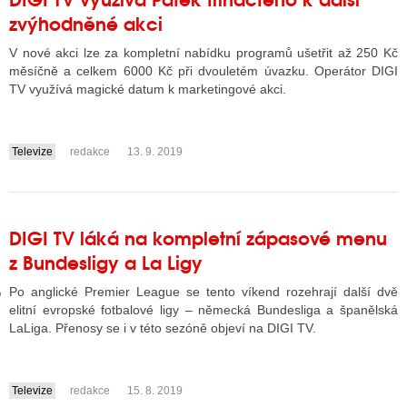
zvýhodněné akci
V nové akci lze za kompletní nabídku programů ušetřit až 250 Kč
GY
měsíčně a celkem 6000 Kč při dvouletém úvazku. Operátor DIGI
TV využívá magické datum k marketingové akci.
 SE STÁT BLOGEREM
EX BLOGERA
Televize
redakce
13. 9. 2019
....
UZE
DIGI TV láká na kompletní zápasové menu
X DISKUTÉRA NA RADIOTV
z Bundesligy a La Ligy
IV STARŠÍCH DISKUZÍ
Po anglické Premier League se tento víkend rozehrají další dvě
elitní evropské fotbalové ligy – německá Bundesliga a španělská
LaLiga. Přenosy se i v této sezóně objeví na DIGI TV.
Televize
redakce
15. 8. 2019
....