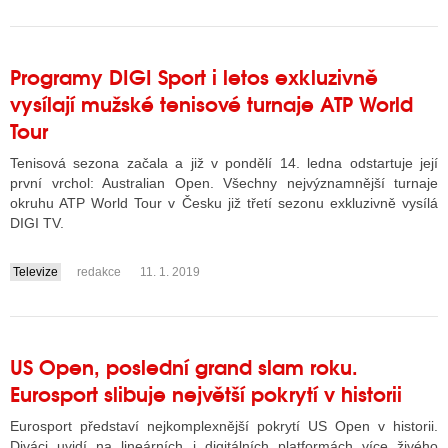
Programy DIGI Sport i letos exkluzivně
vysílají mužské tenisové turnaje ATP World
Tour
Tenisová sezona začala a již v pondělí 14. ledna odstartuje její
první vrchol: Australian Open. Všechny nejvýznamnější turnaje
okruhu ATP World Tour v Česku již třetí sezonu exkluzivně vysílá
DIGI TV.
Televize
redakce
11. 1. 2019
....
US Open, poslední grand slam roku.
Eurosport slibuje největší pokrytí v historii
Eurosport představí nejkomplexnější pokrytí US Open v historii.
Diváci uvidí na lineárních i digitálních platformách více živého