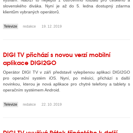
vysílání. Nabízí to nejlepší z ostrovního fotbalu pro českého a
slovenského diváka. Nyní je až do 5. ledna dostupný zdarma
klientům vybraných operátorů.
ALITY TELEVIZE
Televize
redakce
19. 12. 2019
....
 TELEVIZÍ
VIZNÍ VYSÍLAČE
DIGI TV přichází s novou verzí mobilní
aplikace DIGI2GO
ALITY INTERNET
Operátor DIGI TV v září představil vylepšenou aplikaci DIGI2GO
RNETOVÁ RÁDIA
pro operační systém iOS. Nyní, po měsíci, přichází s další
novinkou, kterou je nová aplikace pro chytré telefony a tablety s
RNETOVÉ STRÁNKY RÁDIÍ
operačním systémem Android.
RNETOVÉ STRÁNKY TV
Televize
redakce
22. 10. 2019
....
ALITY TISK
DIGI TV využívá Pátek třináctého k další