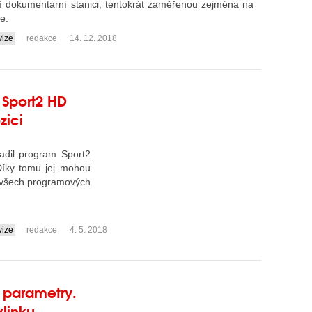
ší dokumentární stanici, tentokrát zaměřenou zejména na
e.
vize
redakce
14. 12. 2018
 Sport2 HD
zici
řadil program Sport2
Díky tomu jej mohou
 všech programových
vize
redakce
4. 5. 2018
 parametry.
ylinku