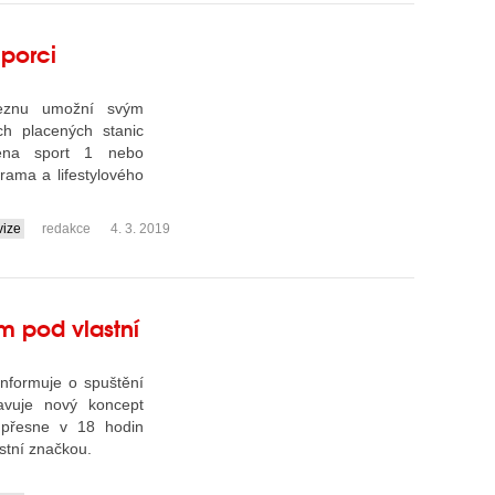
 porci
březnu umožní svým
ch placených stanic
rena sport 1 nebo
rama a lifestylového
vize
redakce
4. 3. 2019
am pod vlastní
 informuje o spuštění
avuje nový koncept
a přesne v 18 hodin
astní značkou.