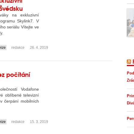
 Švédsku
iváky na exkluzivní
ogramu Skylink7. V
ho seriálu Vítejte ve
y.
vize
redakce
26. 4. 2019
ez počítání
Pod
Zrá
olečností Vodafone
é oblíbené televizní
Pri
v čerpání mobilních
Div
Per
vize
redakce
15. 3. 2019