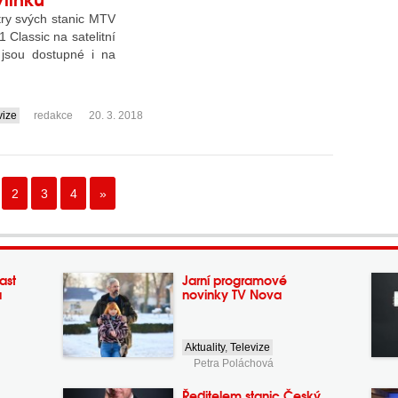
ry svých stanic MTV
Classic na satelitní
 jsou dostupné i na
vize
redakce
20. 3. 2018
2
3
4
»
ast
Jarní programové
a
novinky TV Nova
Aktuality
,
Televize
Petra Poláchová
Ředitelem stanic Český