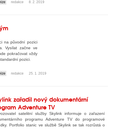
vize
redakce
8. 2. 2019
vým
i na původní pozici
. Vysílat začne ve
ude pokračovat vždy
andardní pozici.
vize
redakce
25. 1. 2019
ylink zařadil nový dokumentární
ogram Adventure TV
vozovatel satelitní služby Skylink informuje o zařazení
umentárního programu Adventure TV do programové
dky. Portfolio stanic ve službě Skylink se tak rozrůstá o