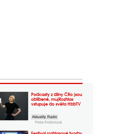
Podcasty z dílny ČRo jsou
oblíbené, mujRozhlas
vstupuje do světa HbbTV
Aktuality
,
Radio
Petra Poláchová
Festival rozhlasové tvorby