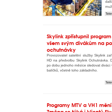
dal
muž
Tele
....
Skylink zpřístupnil program
všem svým divákům na po
ochutnávky
Provozovatel satelitní služby Skylink za
HD na předvolbu Skylink Ochutnávka. 
po dobu jednoho měsíce sledovat diváci
balíčků, včetně toho základního.
Tele
....
Programy MTV a VH1 mění
Změna se týká i klientů Sk