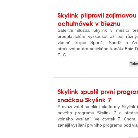
Skylink připravil zajímavou
ochutnávek v březnu
Satelitní služba Skylink v měsíci 
předplatitelům vyzkoušet až pět různý
včetně trojice Sport1, Sport2 a A
atraktivního dramatického kanálu Epic D
TLC.
Tele
....
Skylink spustil první progr
značkou Skylink 7
Provozovatel satelitní platformy Skylink
nového programu Skylink 7 a předst
volného vysílání. Ve čtvrtek 7. únor
zahájil vysílání prvního programu pod vl