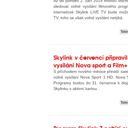
Až do pondělí 2. září 2019 mohou všichn
sledovat volné vysílání filmového pr
internetové Skylink LIVE TV bude mož
TV, toho se však volné vysílání netýká.
Tele
....
Skylink v červenci připravi
vysílání Nova sport a Film+
S příchodem nového měsice přináší sateli
volné vysílání Nova Sport 1 HD, Nova 
Programy budou do 31. července k disp
Skylinku s aktivní kartou.
Tele
....
Program Skylink 7 nabízí ex