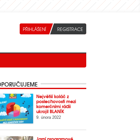
PORUČUJEME
Největší koláč z
poslechovosti mezi
komerčními rádii
ukrojil BLANÍK
9. února 2022
Jarní programové