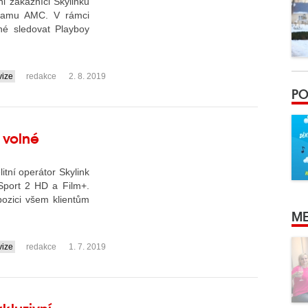
i zákazníci Skylinku
ogramu AMC. V rámci
né sledovat Playboy
vize
redakce
2. 8. 2019
PO
l volné
tní operátor Skylink
Sport 2 HD a Film+.
ozici všem klientům
ME
vize
redakce
1. 7. 2019
kluzivní