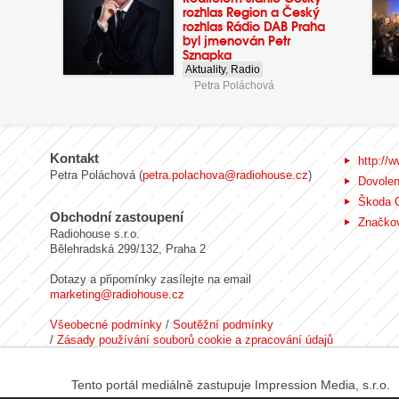
rozhlas Region a Český
rozhlas Rádio DAB Praha
byl jmenován Petr
Sznapka
Aktuality
,
Radio
Petra Poláchová
Kontakt
http://w
Petra Poláchová (
petra.polachova@radiohouse.cz
)
Dovole
Škoda 
Obchodní zastoupení
Značkov
Radiohouse s.r.o.
Bělehradská 299/132, Praha 2
Dotazy a připomínky zasílejte na email
marketing@radiohouse.cz
Všeobecné podmínky
/
Soutěžní podmínky
/
Zásady používání souborů cookie a zpracování údajů
Tento portál mediálně zastupuje Impression Media, s.r.o.