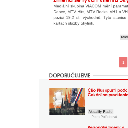
Mediální skupina VIACOM mění paramet
Dance, MTV Hits, MTV Rocks, VH1 a VH1 
pozici 19,2 st. východně. Tyto stanice
kartách služby Skylink.
Tele
....
1
DOPORUČUJEME
ČRo Plus spustil podc
Čekání na prezident
Aktuality
,
Radio
Petra Poláchová
Personální změny v