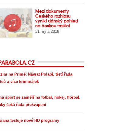
Mezi dokumenty
Českého rozhlasu
vynikl dánský pohled
na českou tradici
31. října 2019
PARABOLA.CZ
zim na Primě: Návrat Polabí, třetí řada
dců a více kriminálek
ma sport se zaměří na fotbal, hokej, florbal.
áky čeká řada překvapení
siana testuje nové HD programy