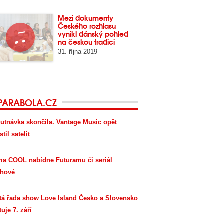
Mezi dokumenty
Českého rozhlasu
vynikl dánský pohled
na českou tradici
31. října 2019
PARABOLA.CZ
utnávka skončila. Vantage Music opět
til satelit
ma COOL nabídne Futuramu či seriál
hové
tá řada show Love Island Česko a Slovensko
tuje 7. září