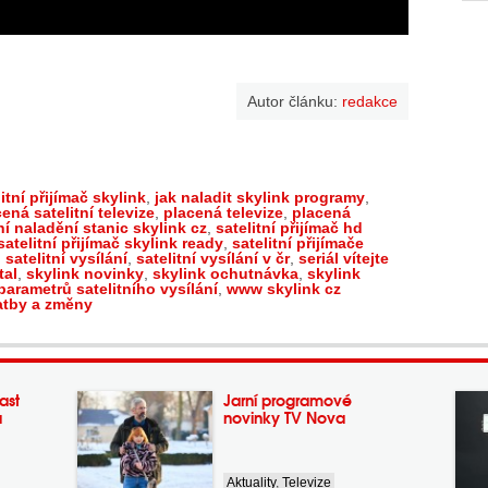
Autor článku:
redakce
itní přijímač skylink
,
jak naladit skylink programy
,
ená satelitní televize
,
placená televize
,
placená
ní naladění stanic skylink cz
,
satelitní přijímač hd
satelitní přijímač skylink ready
,
satelitní přijímače
,
satelitní vysílání
,
satelitní vysílání v čr
,
seriál vítejte
tal
,
skylink novinky
,
skylink ochutnávka
,
skylink
arametrů satelitního vysílání
,
www skylink cz
atby a změny
ast
Jarní programové
a
novinky TV Nova
Aktuality
,
Televize