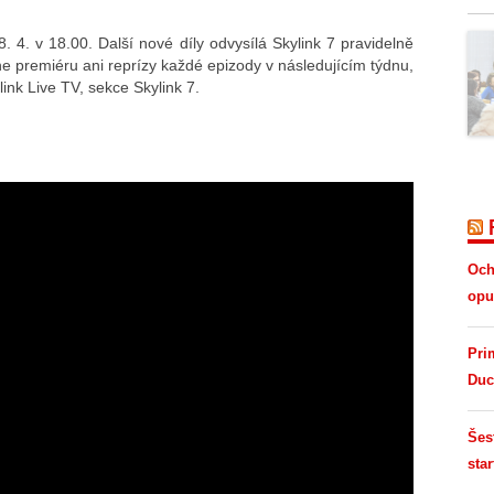
. 4. v 18.00. Další nové díly odvysílá Skylink 7 pravidelně
e premiéru ani reprízy každé epizody v následujícím týdnu,
ink Live TV, sekce Skylink 7.
Och
opus
Pri
Duc
Šes
star