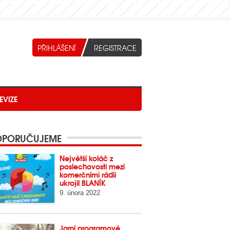
EVIZE
PORUČUJEME
Největší koláč z
poslechovosti mezi
komerčními rádii
ukrojil BLANÍK
9. února 2022
Jarní programové