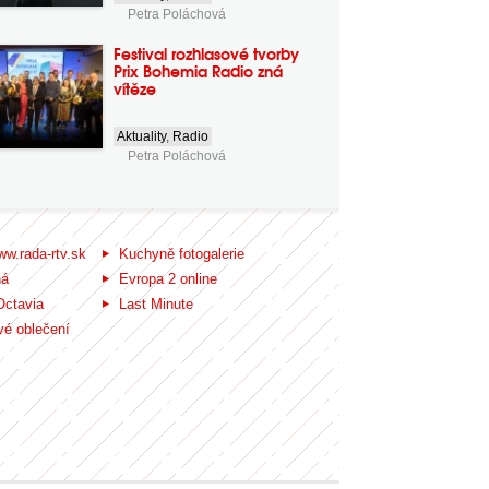
Petra Poláchová
Festival rozhlasové tvorby
Prix Bohemia Radio zná
vítěze
Aktuality
,
Radio
Petra Poláchová
ww.rada-rtv.sk
Kuchyně fotogalerie
ná
Evropa 2 online
Octavia
Last Minute
é oblečení