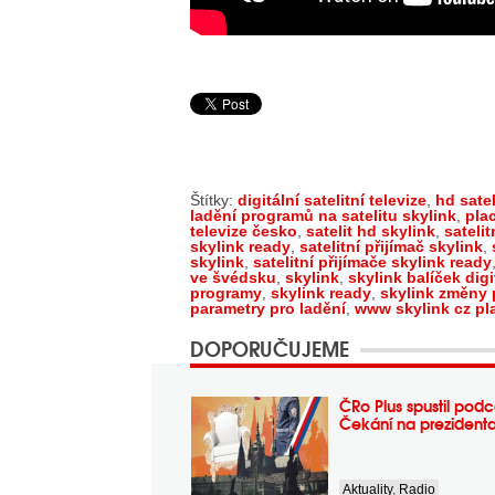
Štítky:
digitální satelitní televize
,
hd satel
ladění programů na satelitu skylink
,
plac
televize česko
,
satelit hd skylink
,
satelit
skylink ready
,
satelitní přijímač skylink
,
skylink
,
satelitní přijímače skylink ready
ve švédsku
,
skylink
,
skylink balíček digi
programy
,
skylink ready
,
skylink změny p
parametry pro ladění
,
www skylink cz pl
DOPORUČUJEME
ČRo Plus spustil podc
Čekání na prezident
Aktuality
,
Radio