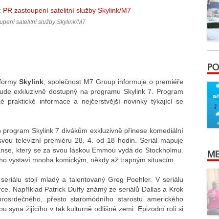
upení satelitní služby Skylink/M7
PO
tformy
Skylink
, společnost M7 Group informuje o premiéře
 bude exkluzivně dostupný na programu Skylink 7. Program
 praktické informace a nejčerstvější novinky týkající se
en program Skylink 7 divákům exkluzivně přinese komediální
 svou televizní premiéru 28. 4. od 18 hodin. Seriál mapuje
anse, který se za svou láskou Emmou vydá do Stockholmu.
ME
 ho vystaví mnoha komickým, někdy až trapným situacím.
eriálu stojí mladý a talentovaný Greg Poehler. V seriálu
rce. Například Patrick Duffy známý ze seriálů Dallas a Krok
rosrdečného, přesto staromódního starostu amerického
 syna žijícího v tak kulturně odlišné zemi. Epizodní roli si