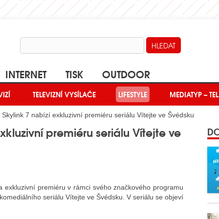
INTERNET
TISK
OUTDOOR
VIZÍ
TELEVIZNÍ VYSÍLAČE
LIFESTYLE
MEDIATYP – TEL
kylink 7 nabízí exkluzivní premiéru seriálu Vítejte ve Švédsku
xkluzivní premiéru seriálu Vítejte ve
DO
a exkluzivní premiéru v rámci svého značkového programu
l komediálního seriálu Vítejte ve Švédsku. V seriálu se objeví