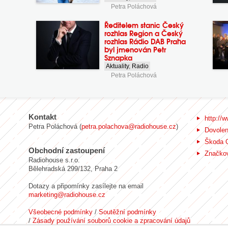
Petra Poláchová
Ředitelem stanic Český
rozhlas Region a Český
rozhlas Rádio DAB Praha
byl jmenován Petr
Sznapka
Aktuality
,
Radio
Petra Poláchová
Kontakt
http://w
Petra Poláchová (
petra.polachova@radiohouse.cz
)
Dovole
Škoda 
Obchodní zastoupení
Značkov
Radiohouse s.r.o.
Bělehradská 299/132, Praha 2
Dotazy a připomínky zasílejte na email
marketing@radiohouse.cz
Všeobecné podmínky
/
Soutěžní podmínky
/
Zásady používání souborů cookie a zpracování údajů