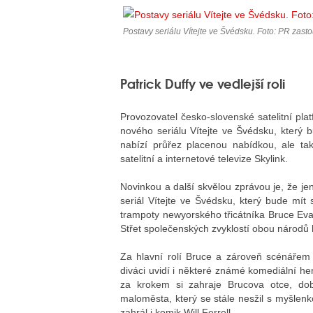
Postavy seriálu Vítejte ve Švédsku. Foto: PR zasto
Patrick Duffy ve vedlejší roli
Provozovatel česko-slovenské satelitní pla
nového seriálu Vítejte ve Švédsku, který
nabízí průřez placenou nabídkou, ale také
satelitní a internetové televize Skylink.
Novinkou a další skvělou zprávou je, že j
seriál Vítejte ve Švédsku, který bude mít
trampoty newyorského třicátníka Bruce Ev
Střet společenských zvyklostí obou národů
Za hlavní rolí Bruce a zároveň scénářem s
diváci uvidí i některé známé komediální he
za krokem si zahraje Brucova otce, dob
maloměsta, který se stále nesžil s myšlenkou
zahrál i komik Will Ferrell.