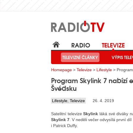
RADIO
TELEVIZE
TELEVIZNÍ ČLÁNKY
VÝPIS TELE
Homepage
>
Televize
>
Lifestyle
> Program S
Program Skylink 7 nabízí e
Švédsku
Lifestyle
,
Televize
26. 4. 2019
Satelitní televize
Skylink
láká své diváky n
Skylink 7
. V neděli večer odvysílá první dí
i Patrick Duffy.