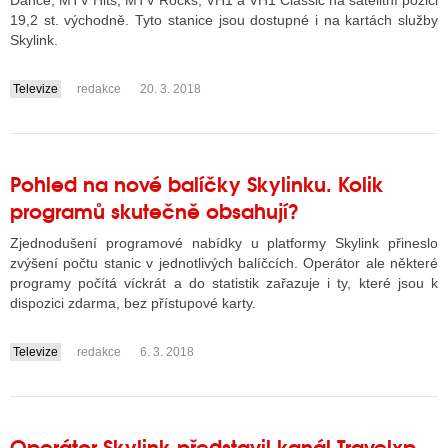
Dance, MTV Hits, MTV Rocks, VH1 a VH1 Classic na satelitní pozici
19,2 st. východně. Tyto stanice jsou dostupné i na kartách služby
Skylink.
ALITY TELEVIZE
Televize
redakce
20. 3. 2018
....
 TELEVIZÍ
VIZNÍ VYSÍLAČE
Pohled na nové balíčky Skylinku. Kolik
programů skutečně obsahují?
ALITY INTERNET
Zjednodušení programové nabídky u platformy Skylink přineslo
RNETOVÁ RÁDIA
zvýšení počtu stanic v jednotlivých balíčcích. Operátor ale některé
programy počítá víckrát a do statistik zařazuje i ty, které jsou k
RNETOVÉ STRÁNKY RÁDIÍ
dispozici zdarma, bez přístupové karty.
RNETOVÉ STRÁNKY TV
Televize
redakce
6. 3. 2018
....
ALITY TISK
Operátor Skylink představil kanál Travelxp