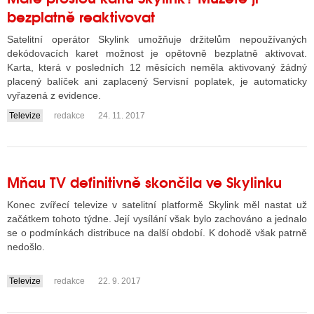
bezplatně reaktivovat
Satelitní operátor Skylink umožňuje držitelům nepoužívaných
dekódovacích karet možnost je opětovně bezplatně aktivovat.
Karta, která v posledních 12 měsících neměla aktivovaný žádný
placený balíček ani zaplacený Servisní poplatek, je automaticky
vyřazená z evidence.
Televize
redakce
24. 11. 2017
....
Mňau TV definitivně skončila ve Skylinku
Konec zvířecí televize v satelitní platformě Skylink měl nastat už
začátkem tohoto týdne. Její vysílání však bylo zachováno a jednalo
se o podmínkách distribuce na další období. K dohodě však patrně
nedošlo.
Televize
redakce
22. 9. 2017
....