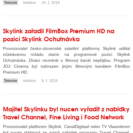
Televize
redakce
24. 1. 2018
....
Skylink zařadil FilmBox Premium HD na
pozici Skylink Ochutnávka
Provozovatel česko-slovenské satelitní platformy Skylink udělal
očekávanou rošádu stanic na programové pozici Skylink
Ochutnávka. Diváci nicméně o filmový kanál nepřijdou. Program
JOJ Cinema byl nahrazen jiným filmovým kanálem FilmBox
Premium HD.
Televize
redakce
9. 1. 2018
....
Majitel Skylinku byl nucen vyřadit z nabídky
Travel Channel, Fine Living i Food Network
Provozovatel platforem Skylink, CanalDigitaal nebo TV Vlaanderen
byl nucen stáhnout ze svých nabídek programy Travel Channel,