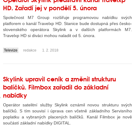
HD. Zařadí jej v pondělí 5. února
Společnost M7 Group rozšiřuje programovou nabídku svých
GY
platforem o kanál Travelxp HD. Stanice bude dostupná přes česko-
slovenského operátora Skylink a v dalších platformách M7.
 SE STÁT BLOGEREM
Travelxp HD si diváci mohou naladit od 5. února.
EX BLOGERA
Televize
redakce
1. 2. 2018
....
UZE
Skylink upravil ceník a změnil strukturu
X DISKUTÉRA NA RADIOTV
balíčků. Filmbox zařadil do základní
IV STARŠÍCH DISKUZÍ
nabídky
Operátor satelitní služby Skylink oznámil novou strukturu svých
balíčků. S tím souvisí i úprava cen včetně základního Servisního
poplatku a vybraných placených balíčků. Kanál Filmbox je nově
součástí základní nabídky DIGITAL.