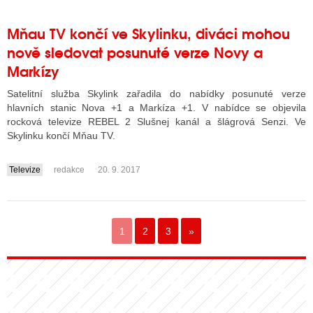
Mňau TV končí ve Skylinku, diváci mohou
nově sledovat posunuté verze Novy a
Markízy
Satelitní služba Skylink zařadila do nabídky posunuté verze
hlavních stanic Nova +1 a Markíza +1. V nabídce se objevila
rocková televize REBEL 2 Slušnej kanál a šlágrová Senzi. Ve
Skylinku končí Mňau TV.
Televize
redakce
20. 9. 2017
....
1
2
3
»