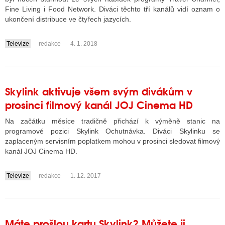
Fine Living i Food Network. Diváci těchto tří kanálů vidí oznam o
ukončení distribuce ve čtyřech jazycích.
Televize
redakce
4. 1. 2018
....
Skylink aktivuje všem svým divákům v
prosinci filmový kanál JOJ Cinema HD
Na začátku měsíce tradičně přichází k výměně stanic na
programové pozici Skylink Ochutnávka. Diváci Skylinku se
zaplaceným servisním poplatkem mohou v prosinci sledovat filmový
kanál JOJ Cinema HD.
Televize
redakce
1. 12. 2017
....
Máte prošlou kartu Skylink? Můžete ji