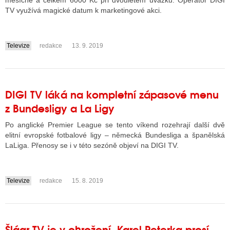
měsíčně a celkem 6000 Kč při dvouletém úvazku. Operátor DIGI
TV využívá magické datum k marketingové akci.
ALITY TELEVIZE
Televize
redakce
13. 9. 2019
....
 TELEVIZÍ
VIZNÍ VYSÍLAČE
DIGI TV láká na kompletní zápasové menu
z Bundesligy a La Ligy
ALITY INTERNET
Po anglické Premier League se tento víkend rozehrají další dvě
RNETOVÁ RÁDIA
elitní evropské fotbalové ligy – německá Bundesliga a španělská
LaLiga. Přenosy se i v této sezóně objeví na DIGI TV.
RNETOVÉ STRÁNKY RÁDIÍ
RNETOVÉ STRÁNKY TV
Televize
redakce
15. 8. 2019
....
ALITY TISK
Šlágr TV je v ohrožení, Karel Peterka prosí