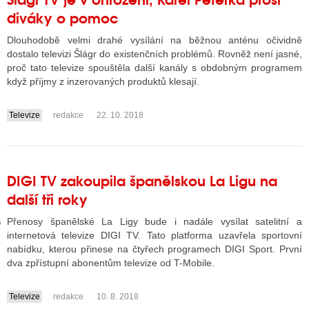
diváky o pomoc
Dlouhodobě velmi drahé vysílání na běžnou anténu očividně
GY
dostalo televizi Šlágr do existenčních problémů. Rovněž není jasné,
proč tato televize spouštěla další kanály s obdobným programem
 SE STÁT BLOGEREM
když příjmy z inzerovaných produktů klesají.
EX BLOGERA
Televize
redakce
22. 10. 2018
....
UZE
DIGI TV zakoupila španělskou La Ligu na
X DISKUTÉRA NA RADIOTV
další tři roky
IV STARŠÍCH DISKUZÍ
Přenosy španělské La Ligy bude i nadále vysílat satelitní a
internetová televize DIGI TV. Tato platforma uzavřela sportovní
nabídku, kterou přinese na čtyřech programech DIGI Sport. První
dva zpřístupní abonentům televize od T-Mobile.
Televize
redakce
10. 8. 2018
....