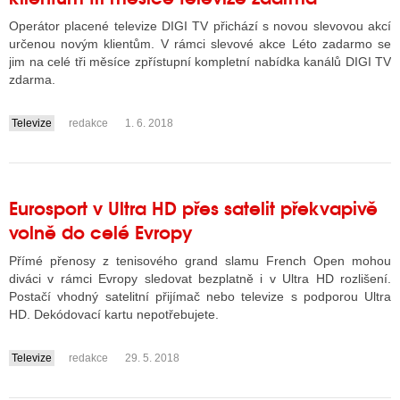
Operátor placené televize DIGI TV přichází s novou slevovou akcí
určenou novým klientům. V rámci slevové akce Léto zadarmo se
jim na celé tři měsíce zpřístupní kompletní nabídka kanálů DIGI TV
zdarma.
Televize
redakce
1. 6. 2018
....
Eurosport v Ultra HD přes satelit překvapivě
volně do celé Evropy
Přímé přenosy z tenisového grand slamu French Open mohou
diváci v rámci Evropy sledovat bezplatně i v Ultra HD rozlišení.
Postačí vhodný satelitní přijímač nebo televize s podporou Ultra
HD. Dekódovací kartu nepotřebujete.
Televize
redakce
29. 5. 2018
....