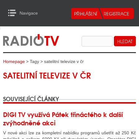
Navigace
urn to Content
Navigace
E
ALITY RADIA
ALITY TELEVIZE
Homepage
> Tagy > satelitní televize v čr
ALITY INTERNET
SATELITNÍ TELEVIZE V ČR
ALITY TISK
SOUVISEJÍCÍ ČLÁNKY
ALITY RADIA
S RÁDIÍ
DIGI TV využívá Pátek třináctého k další
zvýhodněné akci
ECHOVOST RÁDIÍ
V nové akci lze za kompletní nabídku programů ušetřit až 250 Kč
O VYSÍLAČE