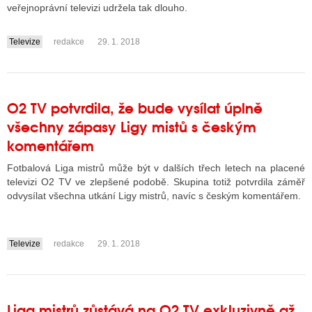
veřejnoprávní televizi udržela tak dlouho.
Televize
redakce
29. 1. 2018
....
O2 TV potvrdila, že bude vysílat úplně
všechny zápasy Ligy mistů s českým
komentářem
Fotbalová Liga mistrů může být v dalších třech letech na placené
televizi O2 TV ve zlepšené podobě. Skupina totiž potvrdila záměř
odvysílat všechna utkání Ligy mistrů, navíc s českým komentářem.
Televize
redakce
29. 1. 2018
....
Liga mistrů zůstává na O2 TV exkluzivně až