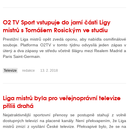
O2 TV Sport vstupuje do jarní části Ligy
mistrů s Tomášem Rosickým ve studiu
Prestižní Liga mistrů opět zvedá oponu, aby nabídla osmifinálové
souboje. Platforma O2TV v tomto týdnu odvysílá jeden zápas v
úterý a dva zápasy ve středu včetně šlágru mezi Realem Madrid a
Paris Saint-Germain.
Televize
redakce
13. 2. 2018
....
Liga mistrů byla pro veřejnoprávní televize
příliš drahá
Nejatraktivnější sportovní přenosy se postupně stahují z volně
dostupných televizí na placené kanály. Není překvapením, že Liga
mistrů zmizí z vysílání České televize. Překvapivé bylo, že se na