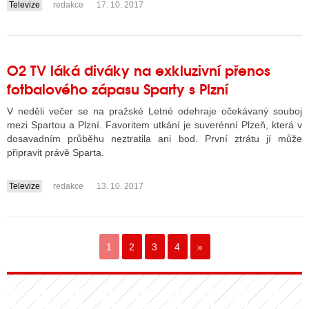
Televize
redakce
17. 10. 2017
....
O2 TV láká diváky na exkluzivní přenos
fotbalového zápasu Sparty s Plzní
V neděli večer se na pražské Letné odehraje očekávaný souboj
mezi Spartou a Plzní. Favoritem utkání je suverénní Plzeň, která v
dosavadním průběhu neztratila ani bod. První ztrátu jí může
připravit právě Sparta.
Televize
redakce
13. 10. 2017
....
1
2
3
4
»