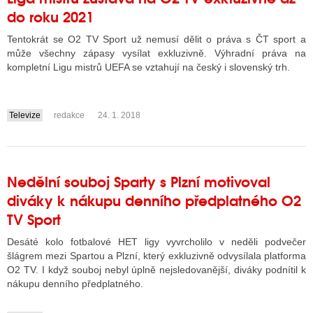
do roku 2021
Tentokrát se O2 TV Sport už nemusí dělit o práva s ČT sport a
může všechny zápasy vysílat exkluzivně. Výhradní práva na
kompletní Ligu mistrů UEFA se vztahují na český i slovenský trh.
Televize
redakce
24. 1. 2018
....
Nedělní souboj Sparty s Plzní motivoval
diváky k nákupu denního předplatného O2
TV Sport
Desáté kolo fotbalové HET ligy vyvrcholilo v neděli podvečer
šlágrem mezi Spartou a Plzní, který exkluzivně odvysílala platforma
O2 TV. I když souboj nebyl úplně nejsledovanější, diváky podnítil k
nákupu denního předplatného.