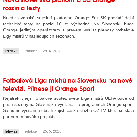
rozšířila testy
Nová slovenská satelitní platforma Orange Sat SK provádí další
GY
technické testy na pozici 16 st. východně. Na Slovensku bude
Orange jediným operátorem s právem vysílat přenosy fotbalové
 SE STÁT BLOGEREM
Ligy mistrů v následujících sezonách.
EX BLOGERA
Televize
redakce
29. 6. 2018
....
UZE
Fotbalová Liga mistrů na Slovensku na nové
X DISKUTÉRA NA RADIOTV
televizi. Přinese ji Orange Sport
IV STARŠÍCH DISKUZÍ
Nejatraktivnější fotbalová soutěž světa Liga mistrů UEFA bude od
příští sezony na Slovensku vysílána na programech Orange sport.
Samotné vysílání a obsah zajistí česká služba O2 TV, která se stala
partnerem nového projektu.
Televize
redakce
25. 5. 2018
....