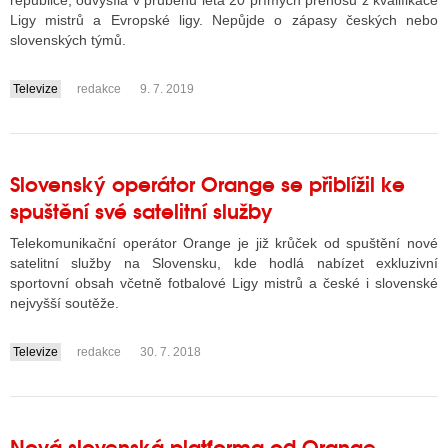
republice, odvysílá v průběhu léta 20 přímých přenosů z kvalifikace
Ligy mistrů a Evropské ligy. Nepůjde o zápasy českých nebo
slovenských týmů.
ALITY TELEVIZE
Televize
redakce
9. 7. 2019
....
 TELEVIZÍ
VIZNÍ VYSÍLAČE
Slovenský operátor Orange se přiblížil ke
spuštění své satelitní služby
ALITY INTERNET
Telekomunikační operátor Orange je již krůček od spuštění nové
RNETOVÁ RÁDIA
satelitní služby na Slovensku, kde hodlá nabízet exkluzivní
sportovní obsah včetně fotbalové Ligy mistrů a české i slovenské
RNETOVÉ STRÁNKY RÁDIÍ
nejvyšší soutěže.
RNETOVÉ STRÁNKY TV
Televize
redakce
30. 7. 2018
....
ALITY TISK
Nová slovenská platforma od Orange