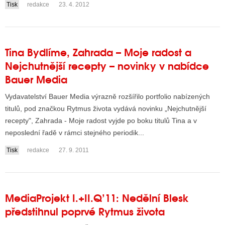
Tisk
redakce
23. 4. 2012
Tina Bydlíme, Zahrada – Moje radost a
Nejchutnější recepty – novinky v nabídce
Bauer Media
Vydavatelství Bauer Media výrazně rozšířilo portfolio nabízených
titulů, pod značkou Rytmus života vydává novinku „Nejchutnější
recepty", Zahrada - Moje radost vyjde po boku titulů Tina a v
neposlední řadě v rámci stejného periodik...
Tisk
redakce
27. 9. 2011
MediaProjekt I.+II.Q’11: Nedělní Blesk
předstihnul poprvé Rytmus života