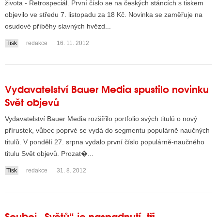
života - Retrospeciál. První číslo se na českých stáncích s tiskem
objevilo ve středu 7. listopadu za 18 Kč. Novinka se zaměřuje na
osudové příběhy slavných hvězd...
ALITY TELEVIZE
Tisk
redakce
16. 11. 2012
 TELEVIZÍ
VIZNÍ VYSÍLAČE
Vydavatelství Bauer Media spustilo novinku
Svět objevů
ALITY INTERNET
Vydavatelství Bauer Media rozšířilo portfolio svých titulů o nový
RNETOVÁ RÁDIA
přírustek, vůbec poprvé se vydá do segmentu populárně naučných
titulů. V pondělí 27. srpna vydalo první číslo populárně-naučného
RNETOVÉ STRÁNKY RÁDIÍ
titulu Svět objevů. Prozat�...
RNETOVÉ STRÁNKY TV
Tisk
redakce
31. 8. 2012
ALITY TISK
Souboj „Světů“ je naspadnutí, tři