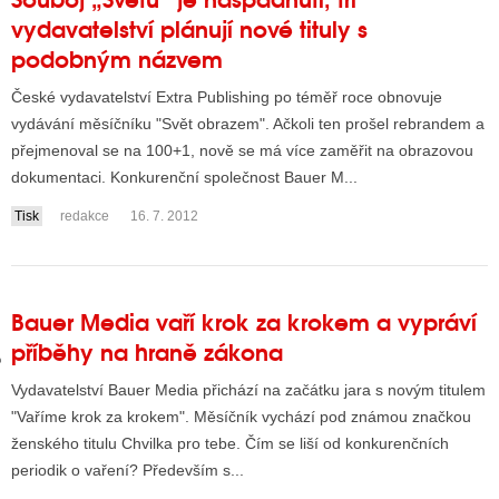
vydavatelství plánují nové tituly s
podobným názvem
GY
České vydavatelství Extra Publishing po téměř roce obnovuje
 SE STÁT BLOGEREM
vydávání měsíčníku "Svět obrazem". Ačkoli ten prošel rebrandem a
přejmenoval se na 100+1, nově se má více zaměřit na obrazovou
EX BLOGERA
dokumentaci. Konkurenční společnost Bauer M...
Tisk
redakce
16. 7. 2012
UZE
X DISKUTÉRA NA RADIOTV
Bauer Media vaří krok za krokem a vypráví
IV STARŠÍCH DISKUZÍ
příběhy na hraně zákona
Vydavatelství Bauer Media přichází na začátku jara s novým titulem
"Vaříme krok za krokem". Měsíčník vychází pod známou značkou
ženského titulu Chvilka pro tebe. Čím se liší od konkurenčních
periodik o vaření? Především s...