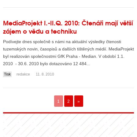
MediaProjekt I.-II.Q. 2010: Čtenáři mají větší
zájem o vědu a techniku
Podívejte dnes společně s námi na aktuální výsledky čtenosti
tuzemských novin, časopisů a dalších tištěných médií. MediaProjekt
byl realizován společnostmi GfK Praha - Median. V období 1.1.
2010 - 30.6. 2010 bylo dotazováno 12 484...
Tisk
redakce
11. 8. 2010
1
2
»