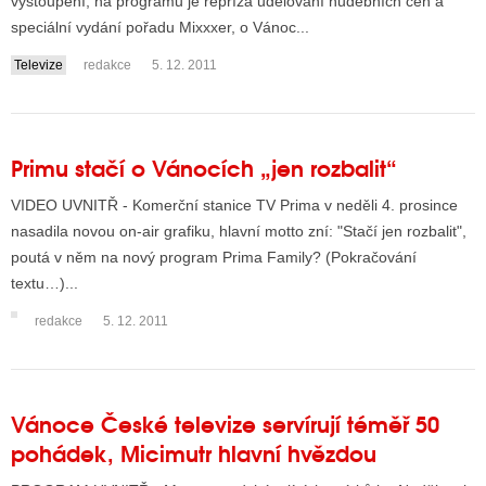
vystoupení, na programu je repríza udělování hudebních cen a
speciální vydání pořadu Mixxxer, o Vánoc...
Televize
redakce
5. 12. 2011
Primu stačí o Vánocích „jen rozbalit“
VIDEO UVNITŘ - Komerční stanice TV Prima v neděli 4. prosince
nasadila novou on-air grafiku, hlavní motto zní: "Stačí jen rozbalit",
poutá v něm na nový program Prima Family? (Pokračování
textu…)...
redakce
5. 12. 2011
Vánoce České televize servírují téměř 50
pohádek, Micimutr hlavní hvězdou