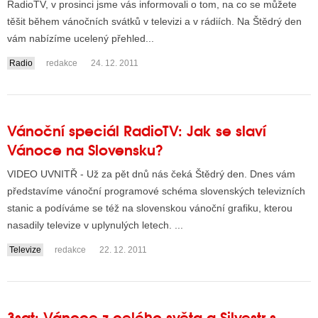
RadioTV, v prosinci jsme vás informovali o tom, na co se můžete
těšit během vánočních svátků v televizi a v rádiích. Na Štědrý den
vám nabízíme ucelený přehled...
ALITY TELEVIZE
Radio
redakce
24. 12. 2011
 TELEVIZÍ
VIZNÍ VYSÍLAČE
Vánoční speciál RadioTV: Jak se slaví
Vánoce na Slovensku?
ALITY INTERNET
VIDEO UVNITŘ - Už za pět dnů nás čeká Štědrý den. Dnes vám
RNETOVÁ RÁDIA
představíme vánoční programové schéma slovenských televizních
stanic a podíváme se též na slovenskou vánoční grafiku, kterou
RNETOVÉ STRÁNKY RÁDIÍ
nasadily televize v uplynulých letech. ...
RNETOVÉ STRÁNKY TV
Televize
redakce
22. 12. 2011
ALITY TISK
3sat: Vánoce z celého světa a Silvestr s