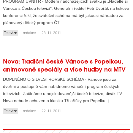
PROGRAM UVNITŘ - Mottem nadcházejících svátků je „Nadělte si
Vánoce s Českou televizí". Generální ředitel Petr Dvořák na tiskové
konferenci řekl, že sváteční schéma má být jakousi náhradou za
plánovaný dětský program ČT...
Televize
redakce
28. 11. 2011
Nova: Tradiční české Vánoce s Popelkou,
animované speciály a více hudby na MTV
DOPLNĚNO O SILVESTROVSKÉ SCHÉMA - Vánoce jsou za
dveřmi a postupně vám nabídneme vánoční program českých
televizích. Začínáme u nejsledovanější české televize, divák TV
Nova nebude ochuzen o klasiku Tři oříšky pro Popelku, j...
Televize
redakce
22. 11. 2011