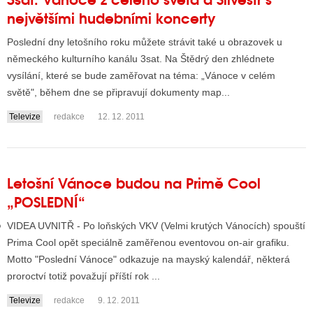
největšími hudebními koncerty
Poslední dny letošního roku můžete strávit také u obrazovek u
GY
německého kulturního kanálu 3sat. Na Štědrý den zhlédnete
vysílání, které se bude zaměřovat na téma: „Vánoce v celém
 SE STÁT BLOGEREM
světě", během dne se připravují dokumenty map...
EX BLOGERA
Televize
redakce
12. 12. 2011
UZE
Letošní Vánoce budou na Primě Cool
X DISKUTÉRA NA RADIOTV
„POSLEDNÍ“
IV STARŠÍCH DISKUZÍ
VIDEA UVNITŘ - Po loňských VKV (Velmi krutých Vánocích) spouští
Prima Cool opět speciálně zaměřenou eventovou on-air grafiku.
Motto "Poslední Vánoce" odkazuje na mayský kalendář, některá
proroctví totiž považují příští rok ...
Televize
redakce
9. 12. 2011