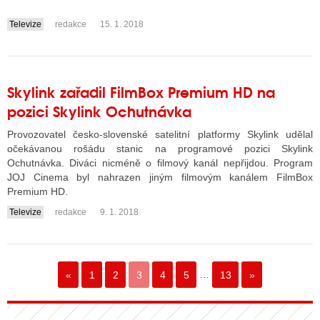
Televize
redakce
15. 1. 2018
....
Skylink zařadil FilmBox Premium HD na
pozici Skylink Ochutnávka
Provozovatel česko-slovenské satelitní platformy Skylink udělal
očekávanou rošádu stanic na programové pozici Skylink
Ochutnávka. Diváci nicméně o filmový kanál nepřijdou. Program
JOJ Cinema byl nahrazen jiným filmovým kanálem FilmBox
Premium HD.
Televize
redakce
9. 1. 2018
....
«
1
2
3
4
5
…
13
»