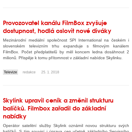
Provozovatel kanálu FilmBox zvyšuje
dostupnost, hodlá oslovit nové diváky
Mezinárodní mediální společnost SPI International na českém i
slovenském televizním trhu expanduje s filmovým kanálem
FilmBox. Počet předplatitelů by měl koncem ledna dosáhnout 2
milionů. Přispěje k tomu přítomnost v základní nabídce Skylinku.
Televize
redakce
25. 1. 2018
....
Skylink upravil ceník a změnil strukturu
balíčků. Filmbox zařadil do základní
nabídky
Operátor satelitní služby Skylink oznámil novou strukturu svých
balíčků. S tím souvisí i úprava cen včetně základního Servisního