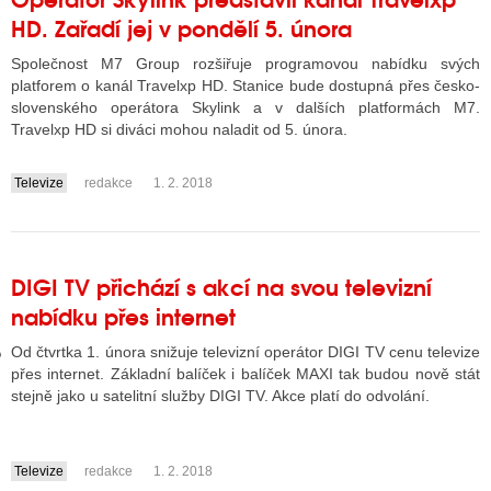
HD. Zařadí jej v pondělí 5. února
Společnost M7 Group rozšiřuje programovou nabídku svých
GY
platforem o kanál Travelxp HD. Stanice bude dostupná přes česko-
slovenského operátora Skylink a v dalších platformách M7.
 SE STÁT BLOGEREM
Travelxp HD si diváci mohou naladit od 5. února.
EX BLOGERA
Televize
redakce
1. 2. 2018
....
UZE
DIGI TV přichází s akcí na svou televizní
X DISKUTÉRA NA RADIOTV
nabídku přes internet
IV STARŠÍCH DISKUZÍ
Od čtvrtka 1. února snižuje televizní operátor DIGI TV cenu televize
přes internet. Základní balíček i balíček MAXI tak budou nově stát
stejně jako u satelitní služby DIGI TV. Akce platí do odvolání.
Televize
redakce
1. 2. 2018
....