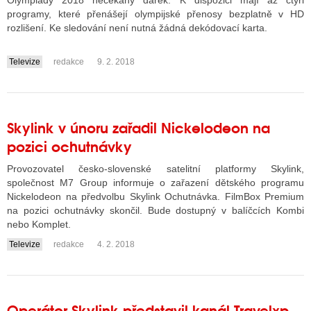
Olympiády 2018 nečekaný dárek. K dispozici mají až čtyři
programy, které přenášejí olympijské přenosy bezplatně v HD
rozlišení. Ke sledování není nutná žádná dekódovací karta.
ALITY TELEVIZE
Televize
redakce
9. 2. 2018
....
 TELEVIZÍ
VIZNÍ VYSÍLAČE
Skylink v únoru zařadil Nickelodeon na
pozici ochutnávky
ALITY INTERNET
Provozovatel česko-slovenské satelitní platformy Skylink,
RNETOVÁ RÁDIA
společnost M7 Group informuje o zařazení dětského programu
Nickelodeon na předvolbu Skylink Ochutnávka. FilmBox Premium
RNETOVÉ STRÁNKY RÁDIÍ
na pozici ochutnávky skončil. Bude dostupný v balíčcích Kombi
nebo Komplet.
RNETOVÉ STRÁNKY TV
Televize
redakce
4. 2. 2018
....
ALITY TISK
Operátor Skylink představil kanál Travelxp