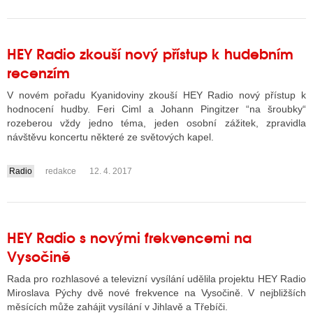
HEY Radio zkouší nový přístup k hudebním
recenzím
V novém pořadu Kyanidoviny zkouší HEY Radio nový přístup k
hodnocení hudby. Feri Ciml a Johann Pingitzer “na šroubky“
rozeberou vždy jedno téma, jeden osobní zážitek, zpravidla
návštěvu koncertu některé ze světových kapel.
Radio
redakce
12. 4. 2017
....
HEY Radio s novými frekvencemi na
Vysočině
Rada pro rozhlasové a televizní vysílání udělila projektu HEY Radio
Miroslava Pýchy dvě nové frekvence na Vysočině. V nejbližších
měsících může zahájit vysílání v Jihlavě a Třebíči.