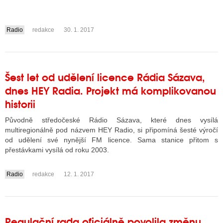
Radio
redakce
30. 1. 2017
....
Šest let od udělení licence Rádia Sázava,
dnes HEY Radia. Projekt má komplikovanou
historii
Původně středočeské Rádio Sázava, které dnes vysílá
multiregionálně pod názvem HEY Radio, si připomíná šesté výročí
od udělení své nynější FM licence. Sama stanice přitom s
přestávkami vysílá od roku 2003.
Radio
redakce
12. 1. 2017
....
Regulační rada oficiálně povolila změnu