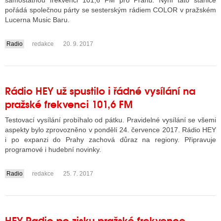
samostatnou frekvenci 101,6 FM pro Prahu. Nyní tato stanice
pořádá společnou párty se sesterským rádiem COLOR v pražském
Lucerna Music Baru.
ALITY TELEVIZE
Radio
redakce
20. 9. 2017
....
 TELEVIZÍ
VIZNÍ VYSÍLAČE
Rádio HEY už spustilo i řádné vysílání na
pražské frekvenci 101,6 FM
ALITY INTERNET
Testovací vysílání probíhalo od pátku. Pravidelné vysílání se všemi
RNETOVÁ RÁDIA
aspekty bylo zprovozněno v pondělí 24. července 2017. Rádio HEY
i po expanzi do Prahy zachová důraz na regiony. Připravuje
RNETOVÉ STRÁNKY RÁDIÍ
programové i hudební novinky.
RNETOVÉ STRÁNKY TV
Radio
redakce
25. 7. 2017
....
ALITY TISK
HEY Radio po zisku pražské frekvence