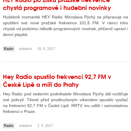
chystá programové i hudební novinky
Hudebně rozmanité HEY Radio Miroslava Pýchy se připravuje na
GY
spuštění své nové pražské frekvence 101,6 FM. V rámci toho
chystá od podzimu několik programových novinek, přičemž upraví i
 SE STÁT BLOGEREM
denní playlist.
EX BLOGERA
Radio
redakce
20. 6. 2017
....
UZE
Hey Radio spustilo frekvenci 92,7 FM v
X DISKUTÉRA NA RADIOTV
České Lipě a míří do Prahy
IV STARŠÍCH DISKUZÍ
Hey Radio pod vedením podnikatele Miroslava Pýchy dál rozšiřuje
své pokrytí. Těsně před prodlouženým víkendem spustilo vysílač
na frekvenci 92,7 FM v České Lipě. RRTV mu udělí i samostatnou
frekvenci v Praze.
Radio
redakce
2. 5. 2017
....