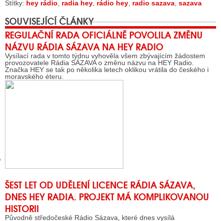
Štítky:
hey rádio
,
radia hey
,
rádio hey
,
radio sazava
,
sazava
SOUVISEJÍCÍ ČLÁNKY
REGULAČNÍ RADA OFICIÁLNĚ POVOLILA ZMĚNU
GY
NÁZVU RÁDIA SÁZAVA NA HEY RADIO
 SE STÁT BLOGEREM
Vysílací rada v tomto týdnu vyhověla všem zbývajícím žádostem
provozovatele Rádia SÁZAVA o změnu názvu na HEY Radio.
Značka HEY se tak po několika letech oklikou vrátila do českého i
EX BLOGERA
moravského éteru.
UZE
X DISKUTÉRA NA RADIOTV
IV STARŠÍCH DISKUZÍ
ŠEST LET OD UDĚLENÍ LICENCE RÁDIA SÁZAVA,
DNES HEY RADIA. PROJEKT MÁ KOMPLIKOVANOU
HISTORII
Původně středočeské Rádio Sázava, které dnes vysílá