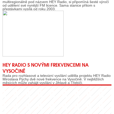
multiregionálně pod názvem HEY Radio, si připomíná šesté výročí
od udělení své nynější FM licence. Sama stanice přitom s
přestávkami vysílá od roku 2003.
HEY RADIO S NOVÝMI FREKVENCEMI NA
VYSOČINĚ
Rada pro rozhlasové a televizní vysílání udělila projektu HEY Radio
Miroslava Pýchy dvě nové frekvence na Vysočině. V nejbližších
měsících může zahájit vysílání v Jihlavě a Třebíči.