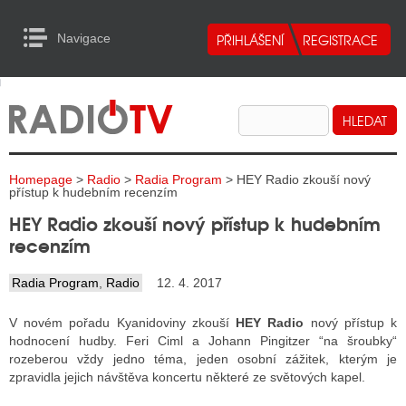
Navigace
urn to Content
Navigace
E
ALITY RADIA
ALITY TELEVIZE
Homepage
>
Radio
>
Radia Program
> HEY Radio zkouší nový
ALITY INTERNET
přístup k hudebním recenzím
HEY Radio zkouší nový přístup k hudebním
ALITY TISK
recenzím
Radia Program
,
Radio
12. 4. 2017
ALITY RADIA
V novém pořadu Kyanidoviny zkouší
HEY Radio
nový přístup k
S RÁDIÍ
hodnocení hudby. Feri Ciml a Johann Pingitzer “na šroubky“
rozeberou vždy jedno téma, jeden osobní zážitek, kterým je
ECHOVOST RÁDIÍ
zpravidla jejich návštěva koncertu některé ze světových kapel.
O VYSÍLAČE