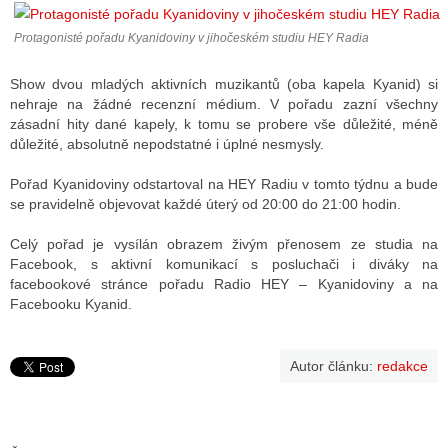
Protagonisté pořadu Kyanidoviny v jihočeském studiu HEY Radia
ALITY TELEVIZE
Show dvou mladých aktivních muzikantů (oba kapela Kyanid) si
 TELEVIZÍ
nehraje na žádné recenzní médium. V pořadu zazní všechny
zásadní hity dané kapely, k tomu se probere vše důležité, méně
VIZNÍ VYSÍLAČE
důležité, absolutně nepodstatné i úplné nesmysly.
Pořad Kyanidoviny odstartoval na HEY Radiu v tomto týdnu a bude
se pravidelně objevovat každé úterý od 20:00 do 21:00 hodin.
ALITY INTERNET
Celý pořad je vysílán obrazem živým přenosem ze studia na
RNETOVÁ RÁDIA
Facebook, s aktivní komunikací s posluchači i diváky na
facebookové stránce pořadu Radio HEY – Kyanidoviny a na
RNETOVÉ STRÁNKY RÁDIÍ
Facebooku Kyanid.
RNETOVÉ STRÁNKY TV
Autor článku:
redakce
ALITY TISK