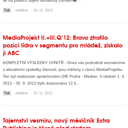
se na pultech objeví tematický čtvrtletn�...
Tisk
redakce
20. 12. 2012
MediaProjekt II.+III.Q’12: Bravo ztratilo
pozici lídra v segmentu pro mládež, získalo
ji ABC
KOMPLETNÍ VÝSLEDKY UVNITŘ - Dnes vás podrobně seznámíme
s aktuálními výsledky čtenosti, jsou měřeny v rámci MediaProjektu.
Ten byl realizován společnostmi GfK Praha - Median. V období 1. 4.
2012 - 30. 9. 2012 bylo dotazováno 12 5...
Tisk
redakce
15. 11. 2012
Tajemství vesmíru, nový měsíčník Extra
Publishing je těsně před startem