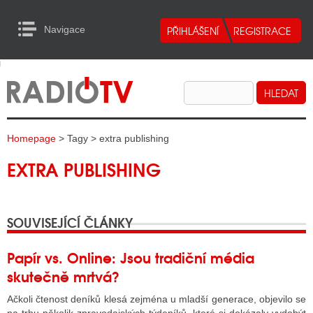
Navigace
urn to Content
Navigace
E
ALITY RADIA
ALITY TELEVIZE
Homepage
> Tagy > extra publishing
ALITY INTERNET
EXTRA PUBLISHING
ALITY TISK
SOUVISEJÍCÍ ČLÁNKY
ALITY RADIA
S RÁDIÍ
Papír vs. Online: Jsou tradiční média
skutečně mrtvá?
ECHOVOST RÁDIÍ
Ačkoli čtenost deníků klesá zejména u mladší generace, objevilo se
O VYSÍLAČE