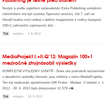
Novým a podle vyjádření vydavatelství Extra Publishing unikátním
měsíčníkem má být novinka Tajemství vesmíru. Od 7. září se
čtenáři budou moci setkat s dalším magazínem z rodiny časopisů
100+1 zahraniční zajímavost, titul ...
Tisk
redakce
4. 9. 2012
MediaProjekt I.+II.Q’12: Magazín 100+1
meziročně ztrojnásobil výsledky
KOMPLETNÍ VÝSLEDKY UVNITŘ - Dnes vás podrobně seznámíme
s aktuálními výsledky čtenosti, jsou měřeny v rámci MediaProjektu.
Ten byl realizován společnostmi GfK Praha - Median. V období 1. 1.
2012 - 30. 6. 2012 bylo dotazováno 12 379 n�...
Tisk
redakce
16. 8. 2012