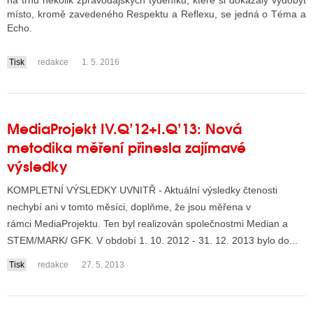
na trhu několik zpravodajských týdeníků, které si dokázaly vydobýt
místo, kromě zavedeného Respektu a Reflexu, se jedná o Téma a
Echo.
ALITY TELEVIZE
Tisk
redakce
1. 5. 2016
....
 TELEVIZÍ
VIZNÍ VYSÍLAČE
MediaProjekt IV.Q’12+I.Q’13: Nová
metodika měření přinesla zajímavé
ALITY INTERNET
výsledky
RNETOVÁ RÁDIA
KOMPLETNÍ VÝSLEDKY UVNITŘ - Aktuální výsledky čtenosti
RNETOVÉ STRÁNKY RÁDIÍ
nechybí ani v tomto měsíci, doplňme, že jsou měřena v
rámci MediaProjektu. Ten byl realizován společnostmi Median a
RNETOVÉ STRÁNKY TV
STEM/MARK/ GFK. V období 1. 10. 2012 - 31. 12. 2013 bylo do...
Tisk
redakce
27. 5. 2013
ALITY TISK