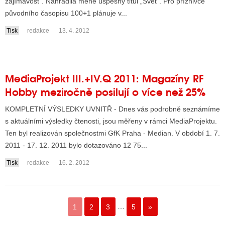
zajímavost". Nahradila méně úspěšný titul „Svět". Pro příznivce
původního časopisu 100+1 plánuje v...
Tisk
redakce
13. 4. 2012
MediaProjekt III.+IV.Q 2011: Magazíny RF
Hobby meziročně posilují o více než 25%
KOMPLETNÍ VÝSLEDKY UVNITŘ - Dnes vás podrobně seznámíme
s aktuálními výsledky čtenosti, jsou měřeny v rámci MediaProjektu.
Ten byl realizován společnostmi GfK Praha - Median. V období 1. 7.
2011 - 17. 12. 2011 bylo dotazováno 12 75...
Tisk
redakce
16. 2. 2012
1
2
3
…
5
»