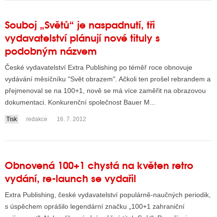
Souboj „Světů“ je naspadnutí, tři
vydavatelství plánují nové tituly s
podobným názvem
České vydavatelství Extra Publishing po téměř roce obnovuje
vydávání měsíčníku "Svět obrazem". Ačkoli ten prošel rebrandem a
přejmenoval se na 100+1, nově se má více zaměřit na obrazovou
dokumentaci. Konkurenční společnost Bauer M...
Tisk
redakce
16. 7. 2012
Obnovená 100+1 chystá na květen retro
vydání, re-launch se vydařil
Extra Publishing, české vydavatelství populárně-naučných periodik,
s úspěchem oprášilo legendární značku „100+1 zahraniční