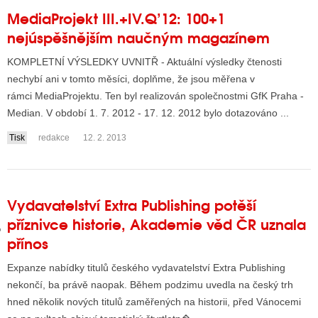
MediaProjekt III.+IV.Q’12: 100+1
nejúspěšnějším naučným magazínem
GY
KOMPLETNÍ VÝSLEDKY UVNITŘ - Aktuální výsledky čtenosti
 SE STÁT BLOGEREM
nechybí ani v tomto měsíci, doplňme, že jsou měřena v
rámci MediaProjektu. Ten byl realizován společnostmi GfK Praha -
EX BLOGERA
Median. V období 1. 7. 2012 - 17. 12. 2012 bylo dotazováno ...
Tisk
redakce
12. 2. 2013
UZE
X DISKUTÉRA NA RADIOTV
Vydavatelství Extra Publishing potěší
IV STARŠÍCH DISKUZÍ
příznivce historie, Akademie věd ČR uznala
přínos
Expanze nabídky titulů českého vydavatelství Extra Publishing
nekončí, ba právě naopak. Během podzimu uvedla na český trh
hned několik nových titulů zaměřených na historii, před Vánocemi