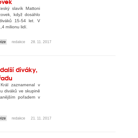
ovek
eský slavík Mattoni
zovek, když dosáhlo
iváků 15-54 let. V
4 milionu lidí.
vize
redakce
28. 11. 2017
 další diváky,
 řadu
 Král zaznamenal v
 u diváků ve skupině
ovanějším pořadem v
vize
redakce
21. 11. 2017