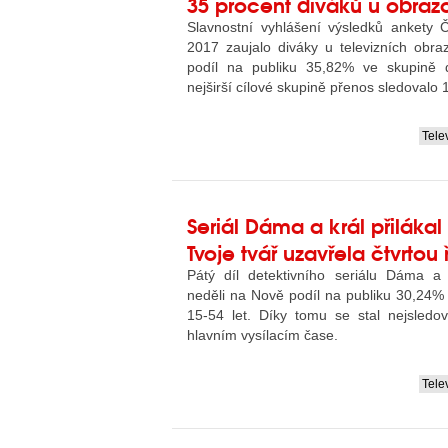
35 procent diváků u obraz
Slavnostní vyhlášení výsledků ankety Č
2017 zaujalo diváky u televizních obra
podíl na publiku 35,82% ve skupině d
nejširší cílové skupině přenos sledovalo 1,
Tele
....
Seriál Dáma a král přilákal
Tvoje tvář uzavřela čtvrtou
Pátý díl detektivního seriálu Dáma a
neděli na Nově podíl na publiku 30,24%
15-54 let. Díky tomu se stal nejsled
hlavním vysílacím čase.
Tele
....