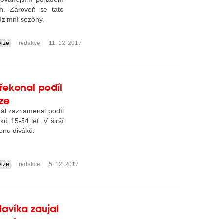
ch. Zároveň se tato
dzimní sezóny.
vize
redakce
11. 12. 2017
řekonal podíl
ize
rál zaznamenal podíl
ů 15-54 let. V širší
ionu diváků.
vize
redakce
5. 12. 2017
lavíka zaujal