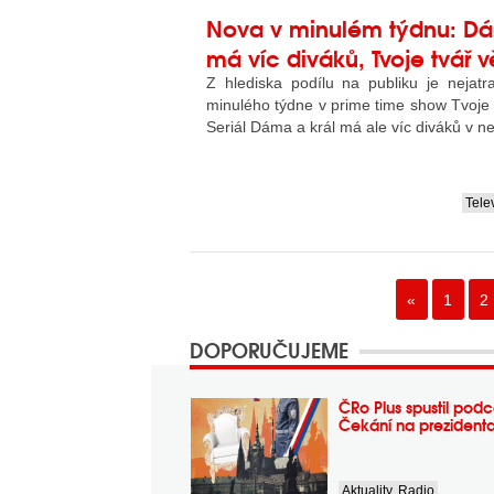
Nova v minulém týdnu: Dá
má víc diváků, Tvoje tvář vě
Z hlediska podílu na publiku je nejatr
minulého týdne v prime time show Tvoje
Seriál Dáma a král má ale víc diváků v nej
Tele
....
«
1
2
DOPORUČUJEME
ČRo Plus spustil podc
Čekání na prezident
Aktuality
,
Radio