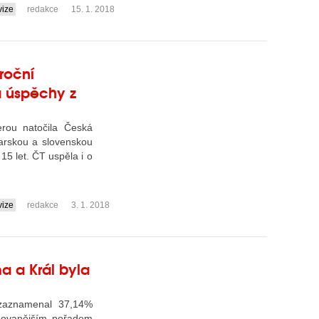
vize
redakce
15. 1. 2018
roční
a úspěchy z
erou natočila Česká
arskou a slovenskou
 15 let. ČT uspěla i o
vize
redakce
3. 1. 2018
a a Král byla
 zaznamenal 37,14%
edovanějším pořadem