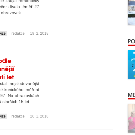
ce zaujal romantický
ečer dívalo téměř 27
u obrazovek.
vize
redakce
19. 2. 2018
PO
odle
nější
i let
tal nejsledovanější
elektronického měření
ME
1997. Na obrazovkách
 starších 15 let.
vize
redakce
26. 1. 2018