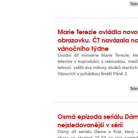
Tele
....
Marie Terezie ovládla novo
obrazovku. ČT navázala n
vánočního týdne
Úvodní díl minisérie Marie Terezie, kt
televize v koprodukci s rakouskou, maď
televizí, viděli dva miliony diváků starších
Vánocích s pohádkou Anděl Páně 2.
Tele
....
Osmá epizoda seriálu Dám
nejsledovanější v sérii
Osmý díl seriálu Dáma a Král, který
share ve skupině 15-54 se stal nejsl