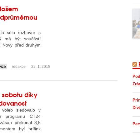
ilošem
adprůměrnou
ala sólo rozhovor s
ý má být součástí
su Novy před druhým
vize
redakce
22. 1. 2018
Pod
Zrá
 sobotu díky
dovanost
Pri
Div
 voleb sledovalo v
ém programu ČT24
 zásah překonal 3,5
Per
mentem byl brífink