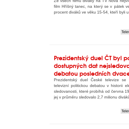
Ze všech filmů diváky na TV Nova nejví
film Hříšný tanec, na který se v pátek v
procent diváků ve věku 15-54, kteří byli 
Tele
....
Prezidentský duel ČT byl p
dostupných dat nejsledova
debatou posledních dvacet
Prezidentský duel České televize se s
televizní politickou debatou v historii 
sledovanosti, které probíhá od června 
jej v průměru sledovalo 2,7 milionu diváků
Tele
....