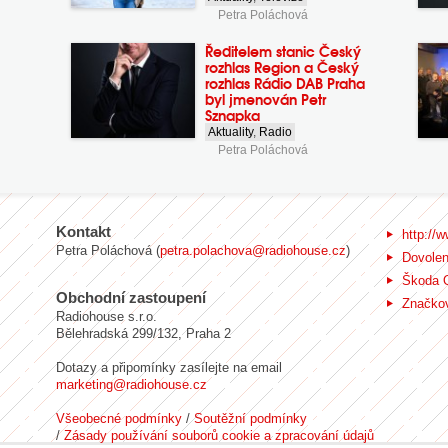
Petra Poláchová
Ředitelem stanic Český
rozhlas Region a Český
rozhlas Rádio DAB Praha
byl jmenován Petr
Sznapka
Aktuality
,
Radio
Petra Poláchová
Kontakt
http://w
Petra Poláchová (
petra.polachova@radiohouse.cz
)
Dovole
Škoda 
Obchodní zastoupení
Značkov
Radiohouse s.r.o.
Bělehradská 299/132, Praha 2
Dotazy a připomínky zasílejte na email
marketing@radiohouse.cz
Všeobecné podmínky
/
Soutěžní podmínky
/
Zásady používání souborů cookie a zpracování údajů