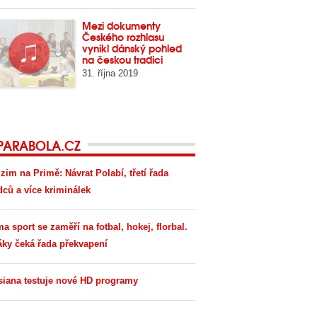
Mezi dokumenty
Českého rozhlasu
vynikl dánský pohled
na českou tradici
31. října 2019
PARABOLA.CZ
zim na Primě: Návrat Polabí, třetí řada
dců a více kriminálek
ma sport se zaměří na fotbal, hokej, florbal.
áky čeká řada překvapení
siana testuje nové HD programy