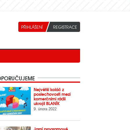
PORUČUJEME
Největší koláč z
poslechovosti mezi
komerčními rádii
ukrojil BLANÍK
9. února 2022
Jarní programové