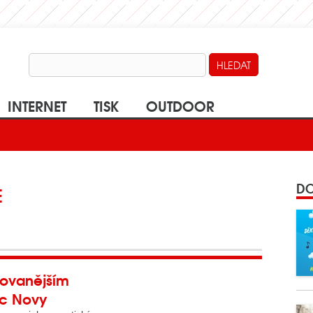
INTERNET
TISK
OUTDOOR
DO
E
dovanějším
ic Novy