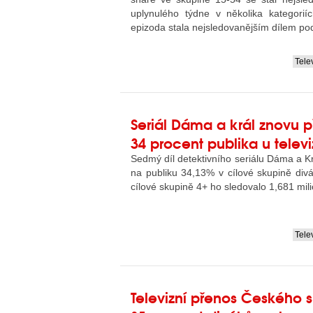
uplynulého týdne v několika kategorií
epizoda stala nejsledovanějším dílem po
Tele
....
Seriál Dáma a král znovu p
34 procent publika u telev
Sedmý díl detektivního seriálu Dáma a K
na publiku 34,13% v cílové skupině divák
cílové skupině 4+ ho sledovalo 1,681 mil
Tele
....
Televizní přenos Českého s