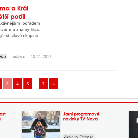
ma a Král
tší podíl
aktivnějším pořadem
 tvář má známý hlas.
širší cílové skupině.
vize
redakce
13. 11. 2017
3
4
5
…
7
»
ast
Jarní programové
a
novinky TV Nova
Aktuality
,
Televize