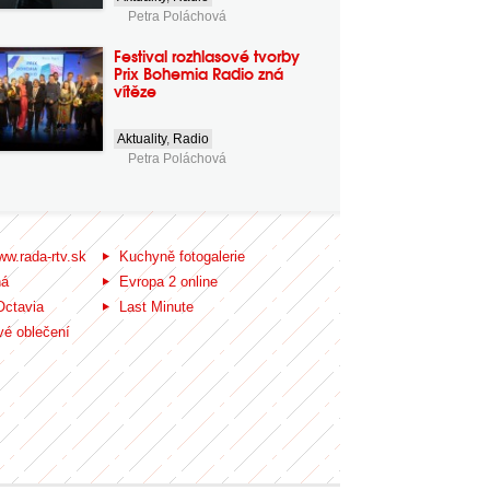
Petra Poláchová
Festival rozhlasové tvorby
Prix Bohemia Radio zná
vítěze
Aktuality
,
Radio
Petra Poláchová
ww.rada-rtv.sk
Kuchyně fotogalerie
ná
Evropa 2 online
Octavia
Last Minute
é oblečení