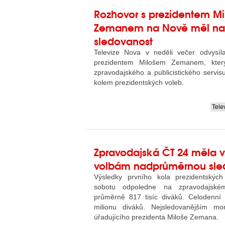
Rozhovor s prezidentem M
Zemanem na Nově měl n
sledovanost
Televize Nova v neděli večer odvysíl
prezidentem Milošem Zemanem, kter
zpravodajského a publicistického servi
kolem prezidentských voleb.
Tele
....
Zpravodajská ČT 24 měla v
volbám nadprůměrnou sle
Výsledky prvního kola prezidentských
sobotu odpoledne na zpravodajsk
průměrně 817 tisíc diváků. Celodenní
milionu diváků. Nejsledovanějším mo
úřadujícího prezidenta Miloše Zemana.