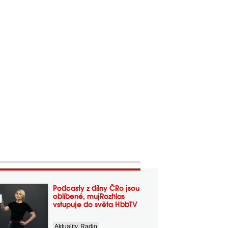
Podcasty z dílny ČRo jsou
oblíbené, mujRozhlas
vstupuje do světa HbbTV
Aktuality
,
Radio