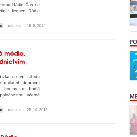
 Firma Rádio Čas se
itele licence Rádia
io
redakce
19. 8. 2019
PO
ná média.
ednictvím
řízka se ve středu
je unikátní dopravní
do hodiny a hodlá
ME
polečnostmi včetně
io
redakce
25. 10. 2018
 Rádia