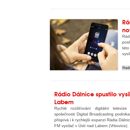
Rá
no
Rád
posl
tét
vysí
Rad
....
Rádio Dálnice spustilo vysí
Labem
Rychlé rozšiřování digitální televi
společnosti Digital Broadcasting podnik
přispívá i k rychlejší expanzi Rádia Dálni
FM vysílač v Ústí nad Labem (Vrbovice).