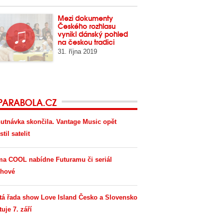
Mezi dokumenty
Českého rozhlasu
vynikl dánský pohled
na českou tradici
31. října 2019
PARABOLA.CZ
utnávka skončila. Vantage Music opět
til satelit
ma COOL nabídne Futuramu či seriál
hové
tá řada show Love Island Česko a Slovensko
tuje 7. září