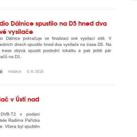
dio Dálnice spustilo na D5 hned dva
vé vysílače
io Dálnice pokračuje ve finalizaci své vysílací sítě. V
edních dnech spustilo hned dva vysílače na trase D5. Na
o trase zbývá spustit poslední lokalitu a pak ještě pár
lačů na D1.
io
redakce
6. 8. 2018
lač v Ústí nad
ze DVB-T2 v podání
atele Radima Pařízka
ce. Včera byl spuštěn