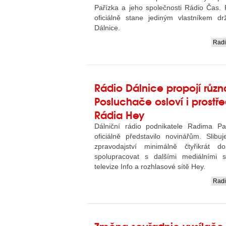
Pařízka a jeho společnosti Rádio Čas.
oficiálně stane jediným vlastníkem drž
Dálnice.
Rad
....
Rádio Dálnice propojí růz
Posluchače osloví i prostř
Rádia Hey
Dálniční rádio podnikatele Radima Pa
oficiálně představilo novinářům. Slibu
zpravodajství minimálně čtyřikrát 
spolupracovat s dalšími mediálními s
televize Info a rozhlasové sítě Hey.
Rad
....
Změna souřadnic vysílače