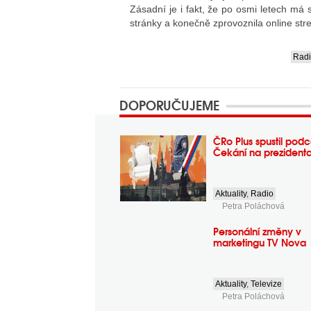
Zásadní je i fakt, že po osmi letech má
stránky a konečně zprovoznila online str
Rad
....
DOPORUČUJEME
ČRo Plus spustil podc
Čekání na prezident
Aktuality
,
Radio
Petra Poláchová
Personální změny v
marketingu TV Nova
Aktuality
,
Televize
Petra Poláchová