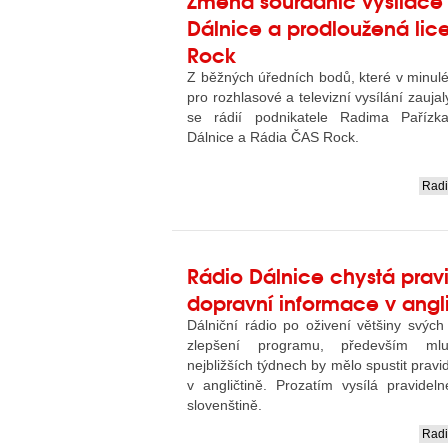
Dálnice a prodloužená li
Rock
Z běžných úředních bodů, které v minul
pro rozhlasové a televizní vysílání zaujal
se rádií podnikatele Radima Pařízk
Dálnice a Rádia ČAS Rock.
Rad
....
Rádio Dálnice chystá prav
dopravní informace v angl
Dálniční rádio po oživení většiny svých
zlepšení programu, především ml
nejbližších týdnech by mělo spustit pravi
v angličtině. Prozatím vysílá pravidel
slovenštině.
Rad
....