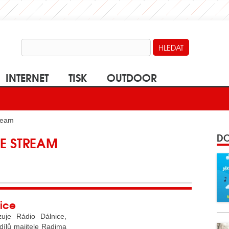
INTERNET
TISK
OUTDOOR
tream
DO
E STREAM
ice
uje Rádio Dálnice,
dílů majitele Radima