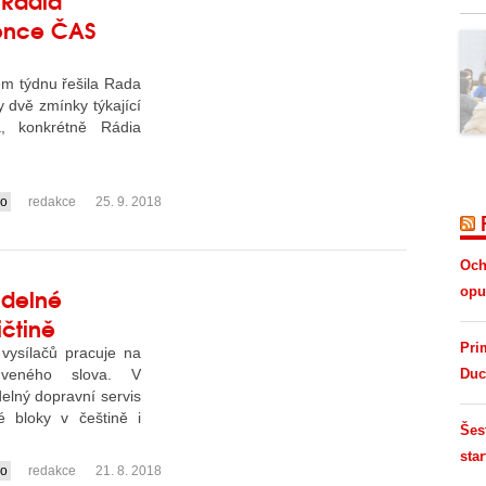
cence ČAS
ém týdnu řešila Rada
y dvě zmínky týkající
a, konkrétně Rádia
io
redakce
25. 9. 2018
Och
idelné
opus
ičtině
Pri
 vysílačů pracuje na
uveného slova. V
Duc
delný dopravní servis
né bloky v češtině i
Šes
star
io
redakce
21. 8. 2018