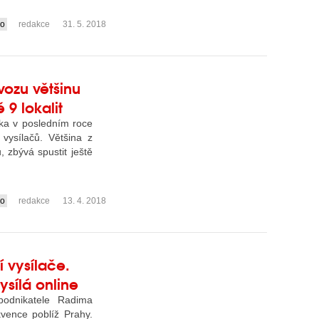
io
redakce
31. 5. 2018
vozu většinu
 9 lokalit
ka v posledním roce
vysílačů. Většina z
, zbývá spustit ještě
io
redakce
13. 4. 2018
í vysílače.
sílá online
podnikatele Radima
kvence poblíž Prahy.