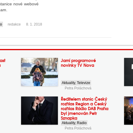
 stanice nové webové
eam.
io
redakce
8. 1. 2018
ast
Jarní programové
a
novinky TV Nova
Aktuality
,
Televize
Petra Poláchová
Ředitelem stanic Český
rozhlas Region a Český
rozhlas Rádio DAB Praha
byl jmenován Petr
Sznapka
Aktuality
,
Radio
Petra Poláchová