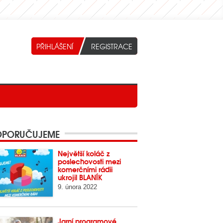
PORUČUJEME
Největší koláč z
poslechovosti mezi
komerčními rádii
ukrojil BLANÍK
9. února 2022
Jarní programové