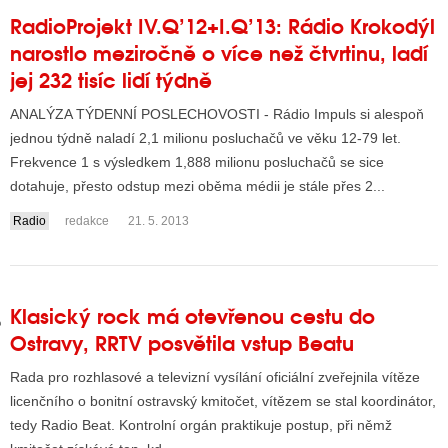
RadioProjekt IV.Q’12+I.Q’13: Rádio Krokodýl
narostlo meziročně o více než čtvrtinu, ladí
GY
jej 232 tisíc lidí týdně
 SE STÁT BLOGEREM
ANALÝZA TÝDENNÍ POSLECHOVOSTI - Rádio Impuls si alespoň
jednou týdně naladí 2,1 milionu posluchačů ve věku 12-79 let.
EX BLOGERA
Frekvence 1 s výsledkem 1,888 milionu posluchačů se sice
dotahuje, přesto odstup mezi oběma médii je stále přes 2...
Radio
redakce
21. 5. 2013
UZE
X DISKUTÉRA NA RADIOTV
IV STARŠÍCH DISKUZÍ
Klasický rock má otevřenou cestu do
Ostravy, RRTV posvětila vstup Beatu
Rada pro rozhlasové a televizní vysílání oficiální zveřejnila vítěze
licenčního o bonitní ostravský kmitočet, vítězem se stal koordinátor,
tedy Radio Beat. Kontrolní orgán praktikuje postup, při němž