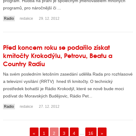
program. Hudba na přání je společným jmenovatelem mnohých
programů, pro náročnější či ...
Radio
redakce
29. 12. 2012
Před koncem roku se podařilo získat
kmitočty Krokodýlu, Petrovu, Beatu a
Country Radiu
Na svém posledním letošním zasedání udělila Rada pro rozhlasové
a televizní vysílání (RRTV) hned tři kmitočty. O technický
prostředek bohatší je Rádio Krokodýl, které se nově bude moci
podívat do Moravských Budějovic, Rádio Pet...
Radio
redakce
27. 12. 2012
«
1
2
3
4
…
16
»