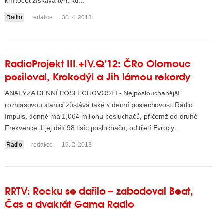
kmitočet získává ten, kd...
Radio
redakce
30. 4. 2013
RadioProjekt III.+IV.Q’12: ČRo Olomouc
posiloval, Krokodýl a Jih lámou rekordy
ANALÝZA DENNÍ POSLECHOVOSTI - Nejposlouchanější
rozhlasovou stanicí zůstává také v denní poslechovosti Rádio
Impuls, denně má 1,064 milionu posluchačů, přičemž od druhé
Frekvence 1 jej dělí 98 tisíc posluchačů, od třetí Evropy ...
Radio
redakce
19. 2. 2013
RRTV: Rocku se dařilo – zabodoval Beat,
Čas a dvakrát Gama Radio