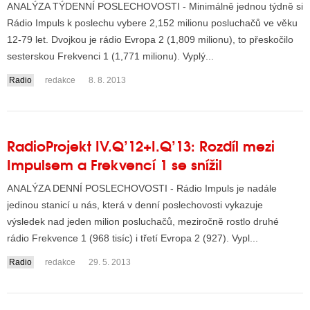
ANALÝZA TÝDENNÍ POSLECHOVOSTI - Minimálně jednou týdně si
Rádio Impuls k poslechu vybere 2,152 milionu posluchačů ve věku
12-79 let. Dvojkou je rádio Evropa 2 (1,809 milionu), to přeskočilo
ALITY TELEVIZE
sesterskou Frekvenci 1 (1,771 milionu). Vyplý...
 TELEVIZÍ
Radio
redakce
8. 8. 2013
VIZNÍ VYSÍLAČE
RadioProjekt IV.Q’12+I.Q’13: Rozdíl mezi
ALITY INTERNET
Impulsem a Frekvencí 1 se snížil
RNETOVÁ RÁDIA
ANALÝZA DENNÍ POSLECHOVOSTI - Rádio Impuls je nadále
RNETOVÉ STRÁNKY RÁDIÍ
jedinou stanicí u nás, která v denní poslechovosti vykazuje
výsledek nad jeden milion posluchačů, meziročně rostlo druhé
RNETOVÉ STRÁNKY TV
rádio Frekvence 1 (968 tisíc) i třetí Evropa 2 (927). Vypl...
Radio
redakce
29. 5. 2013
ALITY TISK