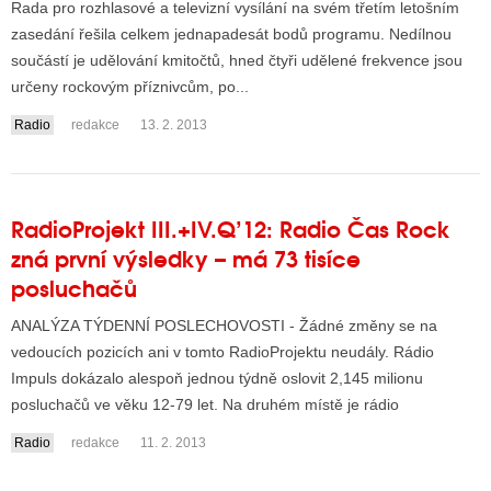
Rada pro rozhlasové a televizní vysílání na svém třetím letošním
zasedání řešila celkem jednapadesát bodů programu. Nedílnou
součástí je udělování kmitočtů, hned čtyři udělené frekvence jsou
určeny rockovým příznivcům, po...
Radio
redakce
13. 2. 2013
RadioProjekt III.+IV.Q’12: Radio Čas Rock
zná první výsledky – má 73 tisíce
posluchačů
ANALÝZA TÝDENNÍ POSLECHOVOSTI - Žádné změny se na
vedoucích pozicích ani v tomto RadioProjektu neudály. Rádio
Impuls dokázalo alespoň jednou týdně oslovit 2,145 milionu
posluchačů ve věku 12-79 let. Na druhém místě je rádio
Frekvenc...
Radio
redakce
11. 2. 2013