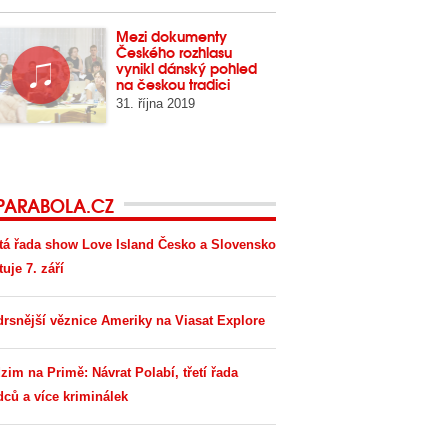
Mezi dokumenty
Českého rozhlasu
vynikl dánský pohled
na českou tradici
31. října 2019
PARABOLA.CZ
tá řada show Love Island Česko a Slovensko
tuje 7. září
drsnější věznice Ameriky na Viasat Explore
zim na Primě: Návrat Polabí, třetí řada
dců a více kriminálek