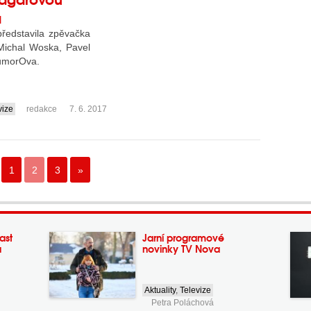
a
ředstavila zpěvačka
Michal Woska, Pavel
HumorOva.
vize
redakce
7. 6. 2017
1
2
3
»
ast
Jarní programové
a
novinky TV Nova
Aktuality
,
Televize
Petra Poláchová