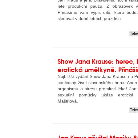
Jan Kraus a jeho pravidelná noční tal
létě produkční pauzu. Z obrazovek v
Přinášíme vám výpis dílů, které bude
sledovat v době letních prázdnin.
Tele
....
Show Jana Krause: herec, 
erotická umělkyně. Přináší
Nejbližší vydání Show Jana Krause na Pr
současný život slovenského herce Andre
organismu a stresu promluví lékař Jan
sexuální pomůcky ukáže erotická 
Maštrlová.
Tele
....
Jan Kraus přivítal Moniku 