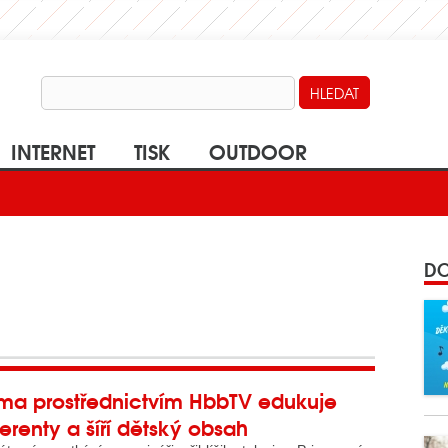
INTERNET
TISK
OUTDOOR
DO
ima prostřednictvím HbbTV edukuje
zerenty a šíří dětský obsah