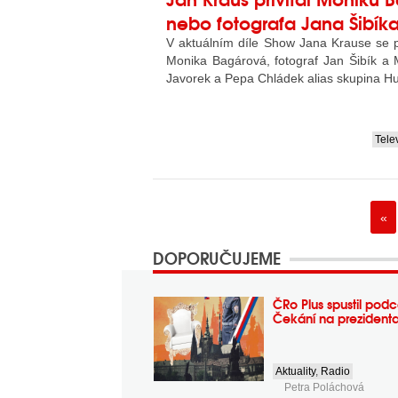
nebo fotografa Jana Šibík
V aktuálním díle Show Jana Krause se p
Monika Bagárová, fotograf Jan Šibík a 
Javorek a Pepa Chládek alias skupina 
Tele
....
«
DOPORUČUJEME
ČRo Plus spustil podc
Čekání na prezident
Aktuality
,
Radio
Petra Poláchová