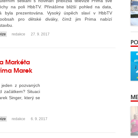
terním setkání s novináři přiblížila televize Prima své
ěchy na poli HbbTV. Přinášíme bližší pohled na data,
rá byla prezentována. Vysoký úspěch slaví v HbbTV
eoobsah pro dětské diváky, čímž jim Prima nabízí
stavbu.
vize
redakce
27. 9. 2017
PO
la Markéta
Prima Marek
e jeden z pozvaných
d začátkem? Situaci
ME
rek Singer, který se
vize
redakce
6. 9. 2017