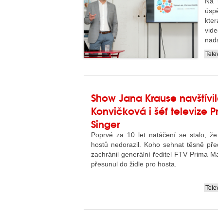
Na ú
úsp
kte
vid
nad
Tele
....
Show Jana Krause navštívi
Konvičková i šéf televize 
Singer
Poprvé za 10 let natáčení se stalo, ž
hostů nedorazil. Koho sehnat těsně pře
zachránil generální ředitel FTV Prima Ma
přesunul do židle pro hosta.
Tele
....