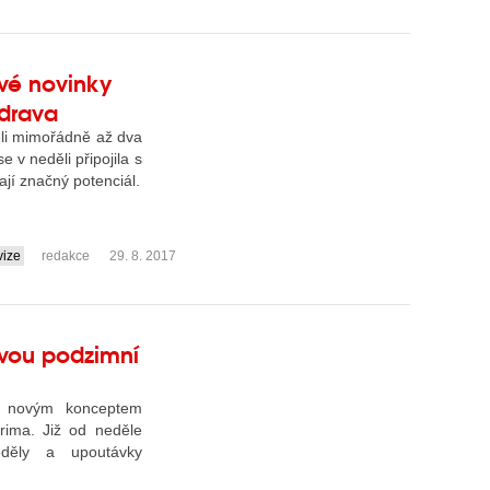
ové novinky
odrava
ěli mimořádně až dva
 v neděli připojila s
ají značný potenciál.
vize
redakce
29. 8. 2017
ovou podzimní
s novým konceptem
rima. Již od neděle
děly a upoutávky