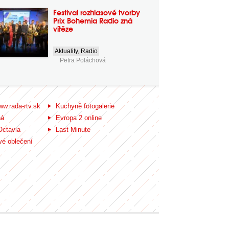
Festival rozhlasové tvorby
Prix Bohemia Radio zná
vítěze
Aktuality
,
Radio
Petra Poláchová
ww.rada-rtv.sk
Kuchyně fotogalerie
ná
Evropa 2 online
Octavia
Last Minute
é oblečení