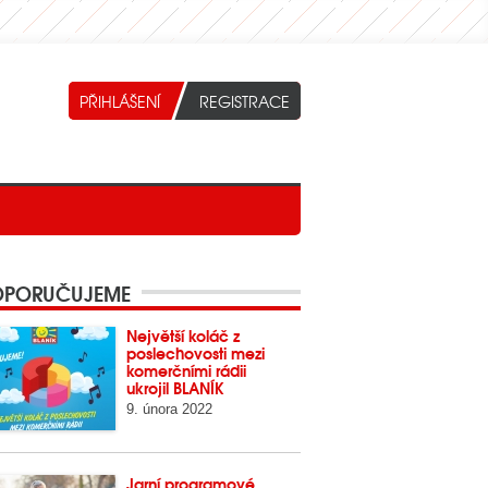
PORUČUJEME
Největší koláč z
poslechovosti mezi
komerčními rádii
ukrojil BLANÍK
9. února 2022
Jarní programové