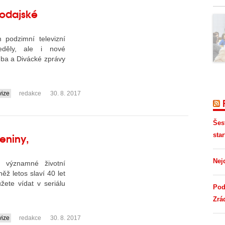
vodajské
 podzimní televizní
děly, ale i nové
dba a Divácké zprávy
vize
redakce
30. 8. 2017
Šes
eniny,
star
Nej
 významné životní
ěž letos slaví 40 let
ete vídat v seriálu
Pod
Zrá
vize
redakce
30. 8. 2017