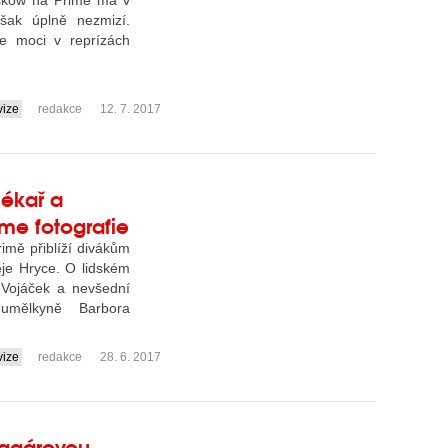
hskow na Primě má v
šak úplně nezmizí.
te moci v reprízách
vize
redakce
12. 7. 2017
lékař a
me fotografie
imě přiblíží divákům
je Hryce. O lidském
 Vojáček a nevšední
umělkyně Barbora
vize
redakce
28. 6. 2017
Bagárovou