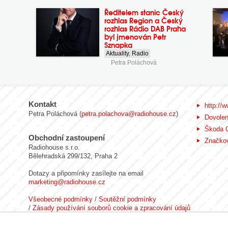
Ředitelem stanic Český
rozhlas Region a Český
rozhlas Rádio DAB Praha
byl jmenován Petr
Sznapka
Aktuality
,
Radio
Petra Poláchová
Kontakt
http://w
Petra Poláchová (
petra.polachova@radiohouse.cz
)
Dovole
Škoda 
Obchodní zastoupení
Značkov
Radiohouse s.r.o.
Bělehradská 299/132, Praha 2
Dotazy a připomínky zasílejte na email
marketing@radiohouse.cz
Všeobecné podmínky
/
Soutěžní podmínky
/
Zásady používání souborů cookie a zpracování údajů