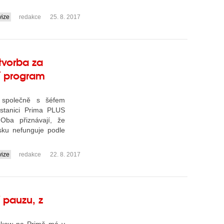
vize
redakce
25. 8. 2017
í tvorba za
í program
 společně s šéfem
stanici Prima PLUS
Oba přiznávají, že
sku nefunguje podle
vize
redakce
22. 8. 2017
 pauzu, z