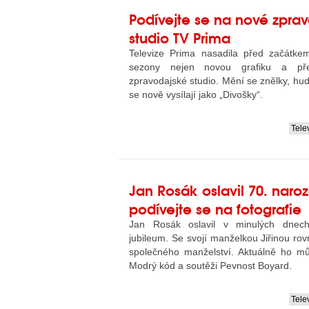
Podívejte se na nové zpra
studio TV Prima
Televize Prima nasadila před začátkem
sezony nejen novou grafiku a pře
zpravodajské studio. Mění se znělky, hu
se nově vysílají jako „Divošky“.
Tele
....
Jan Rosák oslavil 70. naroz
podívejte se na fotografie
Jan Rosák oslavil v minulých dnech
jubileum. Se svojí manželkou Jiřinou rovn
společného manželství. Aktuálně ho můž
Modrý kód a soutěži Pevnost Boyard.
Tele
....