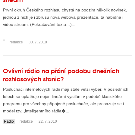
První okruh Českého rozhlasu chystá na podzim několik novinek,
jednou z nich je i zbrusu nová webová prezentace, ta nabídne i
GY
video stream. (Pokračování textu…)...
 SE STÁT BLOGEREM
redakce
30. 7. 2010
EX BLOGERA
UZE
Ovlivní rádio na přání podobu dnešních
rozhlasových stanic?
X DISKUTÉRA NA RADIOTV
Posluchači internetových rádií mají stále větší výběr. V posledních
IV STARŠÍCH DISKUZÍ
letech se uplatňuje nejen lineární vysílání v podobě klasického
programu pro všechny připojené posluchače, ale prosazuje se i
model tzv. „inteligentního rádia�...
Radio
redakce
22. 7. 2010