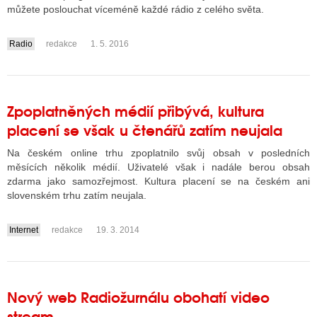
můžete poslouchat víceméně každé rádio z celého světa.
Radio
redakce
1. 5. 2016
ALITY TELEVIZE
....
 TELEVIZÍ
VIZNÍ VYSÍLAČE
Zpoplatněných médií přibývá, kultura
placení se však u čtenářů zatím neujala
Na českém online trhu zpoplatnilo svůj obsah v posledních
ALITY INTERNET
měsících několik médií. Uživatelé však i nadále berou obsah
RNETOVÁ RÁDIA
zdarma jako samozřejmost. Kultura placení se na českém ani
slovenském trhu zatím neujala.
RNETOVÉ STRÁNKY RÁDIÍ
Internet
redakce
19. 3. 2014
RNETOVÉ STRÁNKY TV
....
ALITY TISK
Nový web Radiožurnálu obohatí video
stream