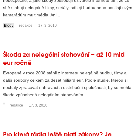
nebezpečné, a jaké škody způsobují uživatelé internetu tím, že ze
sítě stahují nelegálně filmy, seriály, sdílejí hudbu nebo posílají svým
kamarádům multimédia. Ani...
Blogy
redakce
17. 3. 2010
Škoda za nelegální stahování – až 10 mld
eur ročně
Evropané v roce 2008 stáhli z internetu nelegálně hudbu, filmy a
další soubory celkem za deset miliard eur. Podle studie, kterou si
nechaly zpracovat nahrávací a distribuční společnosti, by se mohla
škoda způsobená nelegálním stahováním ...
redakce
17. 3. 2010
Pro která rádia ještě platí zákony? Je