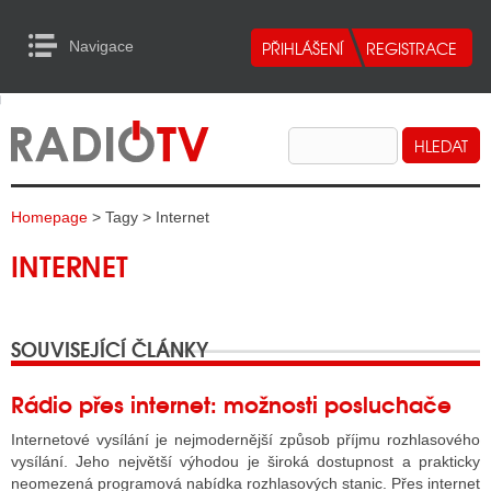
Navigace
urn to Content
Navigace
E
ALITY RADIA
ALITY TELEVIZE
Homepage
> Tagy > Internet
ALITY INTERNET
INTERNET
ALITY TISK
SOUVISEJÍCÍ ČLÁNKY
ALITY RADIA
S RÁDIÍ
Rádio přes internet: možnosti posluchače
ECHOVOST RÁDIÍ
Internetové vysílání je nejmodernější způsob příjmu rozhlasového
vysílání. Jeho největší výhodou je široká dostupnost a prakticky
O VYSÍLAČE
neomezená programová nabídka rozhlasových stanic. Přes internet