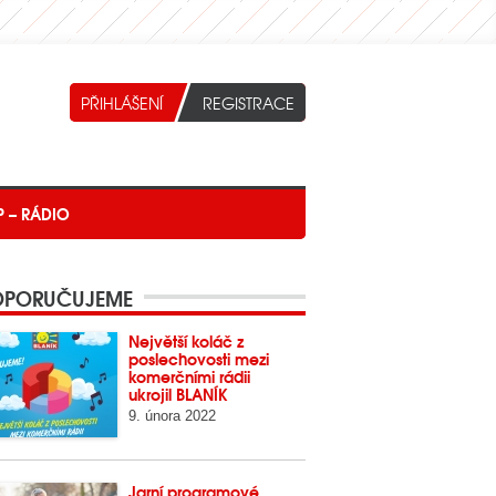
P – RÁDIO
PORUČUJEME
Největší koláč z
poslechovosti mezi
komerčními rádii
ukrojil BLANÍK
9. února 2022
Jarní programové