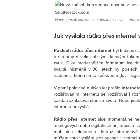
Nový způsob konzumace obsahu z novin – přes note
Jak vysílala rádia přes internet 
Poslech rádia přes internet
byl k dispozic
o streamy s velmi nízkým datovým tokem 
zvuk. Díky modernějším formátům lze dne
kvalitě, nicméně v 90. letech byl poslech 
nadšenci, kteří i tímto způsobem „lovili sign
V první polovině nultých let prošlo
internet
rozšiřováním internetu se rozšiřoval i roz
každá rozhlasová stanice světa. Nebo jinak 
internetu nevysílá.
Rádio přes internet
sice momentálně nem
analogových nebo digitálních přijímačích. 
mobilních telefonech. Jelikož interneto
můžete toto vysílání poslouchat i v rámci