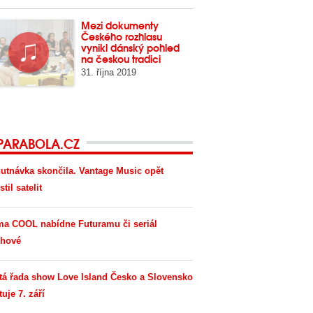
Mezi dokumenty
Českého rozhlasu
vynikl dánský pohled
na českou tradici
31. října 2019
PARABOLA.CZ
utnávka skončila. Vantage Music opět
til satelit
ma COOL nabídne Futuramu či seriál
hové
tá řada show Love Island Česko a Slovensko
tuje 7. září