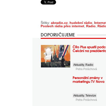
Štítky:
abradio.cz
,
hudební rádio
,
Interne
Poslech rádia přes internet
,
Radio
,
Rádi
DOPORUČUJEME
ČRo Plus spustil podc
Čekání na prezident
Aktuality
,
Radio
Petra Poláchová
Personální změny v
marketingu TV Nova
Aktuality
,
Televize
Petra Poláchová