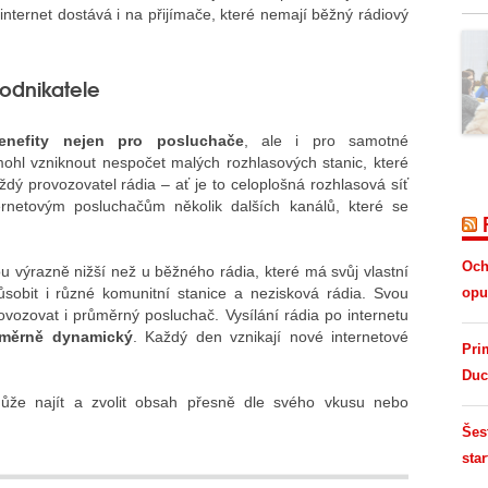
internet dostává i na přijímače, které nemají běžný rádiový
odnikatele
enefity nejen pro posluchače
, ale i pro samotné
 mohl vzniknout nespočet malých rozhlasových stanic, které
ždý provozovatel rádia – ať je to celoplošná rozhlasová síť
ernetovým posluchačům několik dalších kanálů, které se
Och
ou výrazně nižší než u běžného rádia, které má svůj vlastní
sobit i různé komunitní stanice a nezisková rádia. Svou
opus
provozovat i průměrný posluchač. Vysílání rádia po internetu
měrně dynamický
. Každý den vznikají nové internetové
Pri
Duc
může najít a zvolit obsah přesně dle svého vkusu nebo
Šes
star