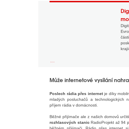
Dig
mož
Dig
Evro
čás
posk
kraj
....
Může internetové vysílání nahra
Poslech rádia přes internet
je díky mobil
mladých posluchačů a technologických na
příjem rádia v domácnosti.
Běžné přijímače ale z našich domovů urči
rozhlasových stanic
RadioProjekt až 94 p
běžném přijímači. Rádio přes internet s