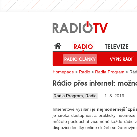
RADIO
TELEVIZE
RADIO ČLÁNKY
VÝPIS RÁDIÍ
Homepage
>
Radio
>
Radia Program
> Rádi
Rádio přes internet: možn
Radia Program
,
Radio
1. 5. 2016
Internetové vysílání je
nejmodernější způs
je široká dostupnost a prakticky neomeze
můžete poslouchat víceméně každé rádio z 
dispozici desítky online služeb se žánrovým