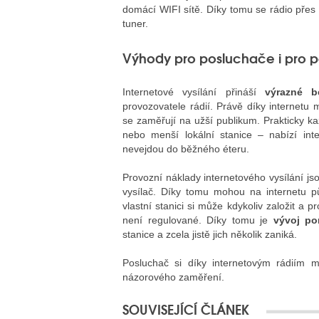
domácí WIFI sítě. Díky tomu se rádio přes 
tuner.
Výhody pro posluchače i pro p
Internetové vysílání přináší
výrazné b
provozovatele rádií. Právě díky internetu
se zaměřují na užší publikum. Prakticky ka
nebo menší lokální stanice – nabízí int
nevejdou do běžného éteru.
Provozní náklady internetového vysílání js
vysílač. Díky tomu mohou na internetu pů
vlastní stanici si může kdykoliv založit a 
není regulované. Díky tomu je
vývoj po
stanice a zcela jistě jich několik zaniká.
Posluchač si díky internetovým rádiím 
názorového zaměření.