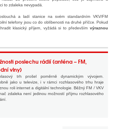
ci to zdaleka nevypadá.
 poslouchá a ladí stanice na svém standardním VKV/FM
ilní telefony jsou co do oblíbenosti na druhé příčce. Pokud
hradit klasický příjem, vyžádá si to především
výraznou
nosti poslechu rádií (anténa – FM,
ední vlny)
hlasový trh prošel poměrně dynamickým vývojem.
bně jako u televize, i v rámci rozhlasového trhu hraje
znou roli internet a digitální technologie. Běžný FM / VKV
ímač zdaleka není jedinou možností příjmu rozhlasového
lání.