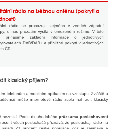
itální rádio na běžnou anténu (pokrytí a
nosti)
itální rádio se prosazuje zejména v zemích západní
py, u nás prozatím vysílá v omezeném režimu. V této
ti přinášíme základní informace o jednotlivých
ytovatelech DAB/DAB+ a přibližné pokrytí v jednotlivých
ích ČR.
dit klasický příjem?
ním telefonům a mobilním aplikacím na vzestupu. Zvláště u
dšenců může internetové rádio zcela nahradit klasický
tě nezmizí. Podle dlouhodobého
průzkumu poslechovosti
rocent všech posluchačů přiznává, že poslouchají rádio na
i naladí 23 procent české populace, což je zajímavá a