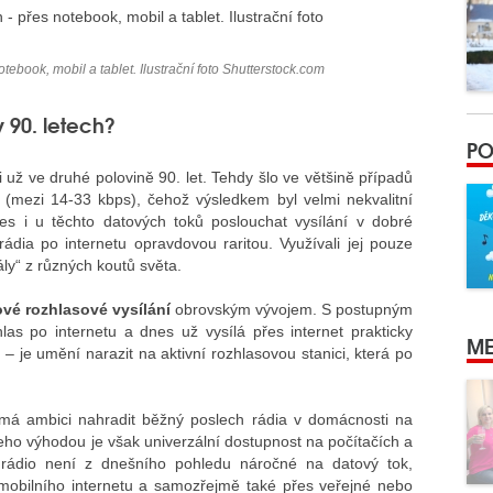
book, mobil a tablet. Ilustrační foto Shutterstock.com
v 90. letech?
PO
i už ve druhé polovině 90. let. Tehdy šlo ve většině případů
(mezi 14-33 kbps), čehož výsledkem byl velmi nekvalitní
s i u těchto datových toků poslouchat vysílání v dobré
rádia po internetu opravdovou raritou. Využívali jej pouze
ály“ z různých koutů světa.
ové rozhlasové vysílání
obrovským vývojem. S postupným
hlas po internetu a dnes už vysílá přes internet prakticky
ME
– je umění narazit na aktivní rozhlasovou stanici, která po
á ambici nahradit běžný poslech rádia v domácnosti na
Jeho výhodou je však univerzální dostupnost na počítačích a
vé rádio není z dnešního pohledu náročné na datový tok,
 mobilního internetu a samozřejmě také přes veřejné nebo