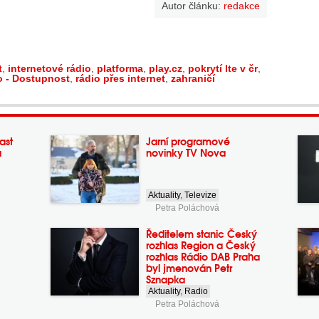
Autor článku:
redakce
t
,
internetové rádio
,
platforma
,
play.cz
,
pokrytí lte v čr
,
o - Dostupnost
,
rádio přes internet
,
zahraničí
ast
Jarní programové
a
novinky TV Nova
Aktuality
,
Televize
Petra Poláchová
Ředitelem stanic Český
rozhlas Region a Český
rozhlas Rádio DAB Praha
byl jmenován Petr
Sznapka
Aktuality
,
Radio
Petra Poláchová