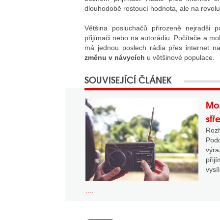
dlouhodobě rostoucí hodnota, ale na revolu
Většina posluchačů přirozeně nejradši
přijímači nebo na autorádiu. Počítače a mob
má jednou poslech rádia přes internet na
změnu v návycích
u většinové populace.
Mož
stř
Roz
Podo
výra
přij
vysí
....