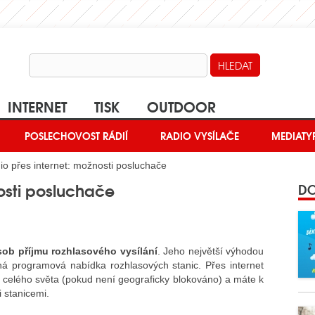
INTERNET
TISK
OUTDOOR
POSLECHOVOST RÁDIÍ
RADIO VYSÍLAČE
MEDIATY
o přes internet: možnosti posluchače
osti posluchače
DO
ob příjmu rozhlasového vysílání
. Jeho největší výhodou
ná programová nabídka rozhlasových stanic. Přes internet
celého světa (pokud není geograficky blokováno) a máte k
i stanicemi.