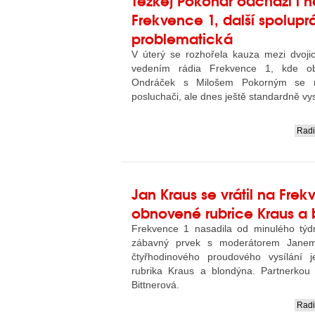
Frekvence 1, další spolupr
problematická
V úterý se rozhořela kauza mezi dvoji
vedením rádia Frekvence 1, kde o
Ondráček s Milošem Pokorným se nej
posluchači, ale dnes ještě standardně vysí
Rad
....
Jan Kraus se vrátil na Frek
obnovené rubrice Kraus a
Frekvence 1 nasadila od minulého týd
zábavný prvek s moderátorem Jane
čtyřhodinového proudového vysílání 
rubrika Kraus a blondýna. Partnerkou 
Bittnerová.
Rad
....