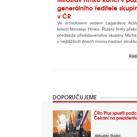
generálního ředitele skup
v ČR
Ve vrcholovém vedení Lagardere Act
letech Miroslav Hrnko. Řízení firmy přeb
předseda představenstva skupiny Michel
v nejbližších dnech novou nastaví struktu
Rad
....
DOPORUČUJEME
ČRo Plus spustil podc
Čekání na prezident
Aktuality
,
Radio