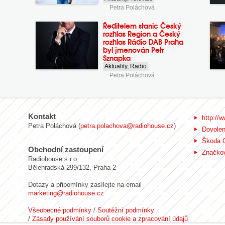
Petra Poláchová
Ředitelem stanic Český
rozhlas Region a Český
rozhlas Rádio DAB Praha
byl jmenován Petr
Sznapka
Aktuality
,
Radio
Petra Poláchová
Kontakt
http://w
Petra Poláchová (
petra.polachova@radiohouse.cz
)
Dovole
Škoda 
Obchodní zastoupení
Značkov
Radiohouse s.r.o.
Bělehradská 299/132, Praha 2
Dotazy a připomínky zasílejte na email
marketing@radiohouse.cz
Všeobecné podmínky
/
Soutěžní podmínky
/
Zásady používání souborů cookie a zpracování údajů