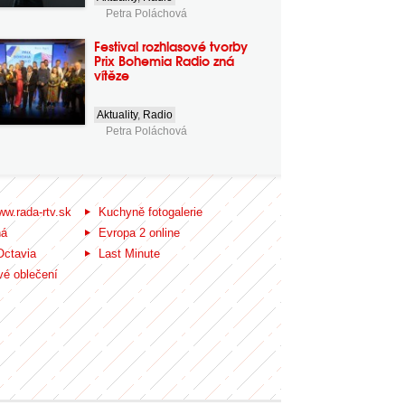
Petra Poláchová
Festival rozhlasové tvorby
Prix Bohemia Radio zná
vítěze
Aktuality
,
Radio
Petra Poláchová
ww.rada-rtv.sk
Kuchyně fotogalerie
ná
Evropa 2 online
Octavia
Last Minute
é oblečení