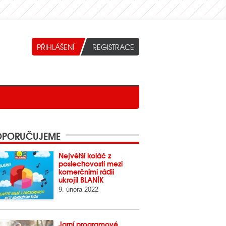
PORUČUJEME
Největší koláč z
poslechovosti mezi
komerčními rádii
ukrojil BLANÍK
9. února 2022
Jarní programové