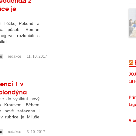
áce je
cí Těžkej Pokondr a
ba působí. Roman
prve rozloučili s
lali.
io
redakce
11. 10. 2017
JOJ
venci 1 v
18 l
 blondýna
Pri
ne do vysílání nový
m Krausem. Během
Lig
je nově zařazena i
v rubrice je Miluše
Via
io
redakce
3. 10. 2017