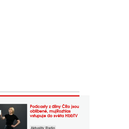
Podcasty z dílny ČRo jsou
oblíbené, mujRozhlas
vstupuje do světa HbbTV
Aktuality
,
Radio