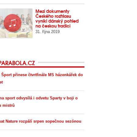
Mezi dokumenty
Českého rozhlasu
vynikl dánský pohled
na českou tradici
31. října 2019
PARABOLA.CZ
 Šport přinese čtvrtfinále MS házenkářek do
et
ma sport odvysílá i odvetu Sparty v boji o
u mistrů
sat Nature rozpálí srpen sopečnou sezónou