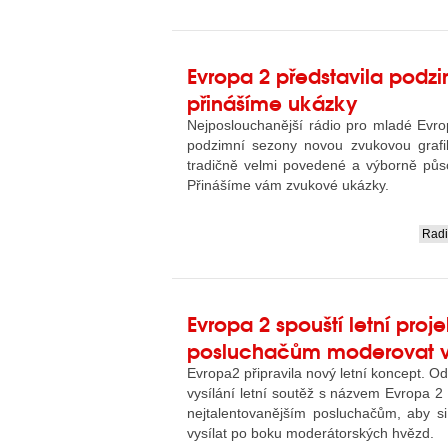
Evropa 2 představila podzim
přinášíme ukázky
Nejposlouchanější rádio pro mladé Evro
podzimní sezony novou zvukovou grafik
tradičně velmi povedené a výborně půso
Přinášíme vám zvukové ukázky.
Rad
....
Evropa 2 spouští letní proj
posluchačům moderovat v
Evropa2 připravila nový letní koncept. O
vysílání letní soutěž s názvem Evropa 2
nejtalentovanějším posluchačům, aby si s
vysílat po boku moderátorských hvězd.