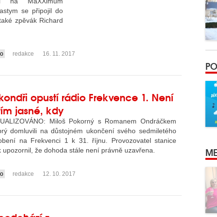
si na MaXXimum
stym se připojil do
 také zpěvák Richard
io
redakce
16. 11. 2017
PO
kondři opustí rádio Frekvence 1. Není
tím jasné, kdy
UALIZOVÁNO: Miloš Pokorný s Romanem Ondráčkem
prý domluvili na důstojném ukončení svého sedmiletého
obení na Frekvenci 1 k 31. říjnu. Provozovatel stanice
ME
 upozornil, že dohoda stále není právně uzavřena.
io
redakce
12. 10. 2017
neodchází z