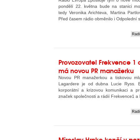
Rádio Evropa 2posiluje tým o nové mod
pondělí 22. května bude na stanici mod
tedy Veronika Arichteva, Martina Partlo
Před časem rádio obměnilo i Odpolední 
Rad
....
Provozovatel Frekvence 1 
má novou PR manažerku
Novou PR manažerkou a tiskovou mlu
Lagardere je od dubna Lucie Ryss. 
korporátní a krizovou komunikaci a p
značek společnosti a rádií Frekvence1 a
Rad
....
Miroslav Hrnko končí v poz