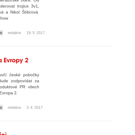
erátorské tváře. Od
erovat trojice 3v1,
vá a Nikol Štíbrová.
show
io
redakce
19. 5. 2017
a Evropy 2
včí české pobočky
Bude zodpovídat za
roduktové PR všech
 Evropa 2.
io
redakce
3. 4. 2017
ici