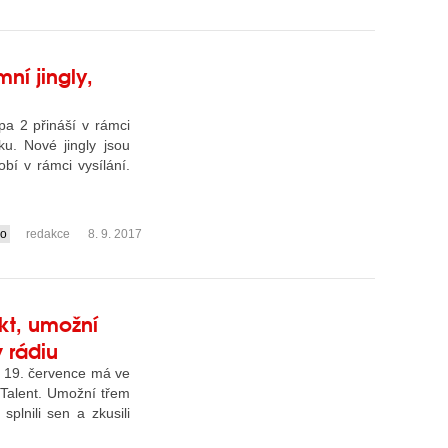
ní jingly,
pa 2 přináší v rámci
u. Nové jingly jsou
bí v rámci vysílání.
io
redakce
8. 9. 2017
ekt, umožní
 rádiu
d 19. července má ve
 Talent. Umožní třem
plnili sen a zkusili