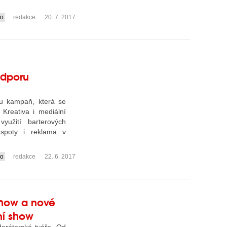
io
redakce
20. 7. 2017
dporu
u kampaň, která se
Kreativa i mediální
yužití barterových
í spoty i reklama v
io
redakce
22. 6. 2017
show a nové
ní show