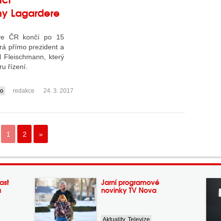
iny Lagardere
ive ČR končí po 15
írá přímo prezident a
 Fleischmann, který
ru řízení.
io
redakce
24. 3. 2017
1
2
»
ast
Jarní programové
a
novinky TV Nova
Aktuality
,
Televize