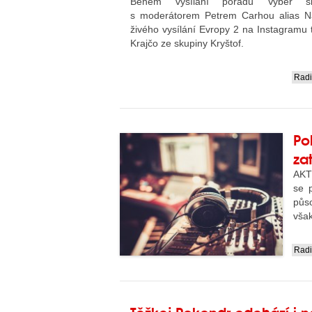
Během vysílání pořadu Vyber 
s moderátorem Petrem Carhou alias Na
živého vysílání Evropy 2 na Instagramu
Krajčo ze skupiny Kryštof.
Rad
....
Po
za
AKT
se 
půs
však
Rad
....
Těžkej Pokondr odchází i 