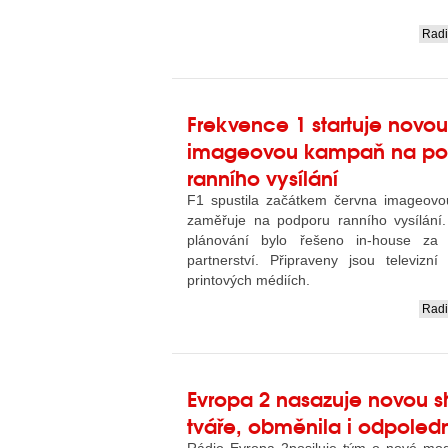
Rad
....
Frekvence 1 startuje novou
imageovou kampaň na po
ranního vysílání
F1 spustila začátkem června imageovo
zaměřuje na podporu ranního vysílání. 
plánování bylo řešeno in-house za v
partnerství. Připraveny jsou televizn
printových médiích.
Rad
....
Evropa 2 nasazuje novou 
tváře, obměnila i odpoled