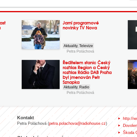
ast
Jarní programové
a
novinky TV Nova
Aktuality
,
Televize
Petra Poláchová
Ředitelem stanic Český
rozhlas Region a Český
rozhlas Rádio DAB Praha
byl jmenován Petr
Sznapka
Aktuality
,
Radio
Petra Poláchová
Kontakt
http://w
Petra Poláchová (
petra.polachova@radiohouse.cz
)
Dovole
Škoda 