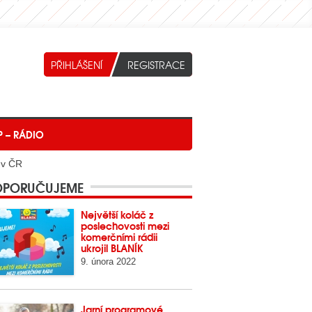
P – RÁDIO
 v ČR
PORUČUJEME
Největší koláč z
poslechovosti mezi
komerčními rádii
ukrojil BLANÍK
9. února 2022
Jarní programové