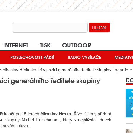
INTERNET
TISK
OUTDOOR
POSLECHOVOST RÁDIÍ
RADIO VYSÍLAČE
MEDIATY
 Miroslav Hrnko končí v pozici generálního ředitele skupiny Lagardere
ici generálního ředitele skupiny
DO
ČR
končí po 15 letech
Miroslav Hrnko
. Řízení firmy přebírá
a skupiny Michel Fleischmann, který v nejbližších dnech
to nového stavu.