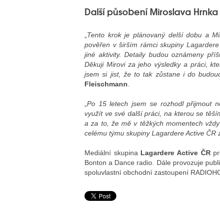
Další působení Miroslava Hrnk
„
Tento krok je plánovaný delší dobu a M
pověřen v širším rámci skupiny Lagardere
jiné aktivity. Detaily budou oznámeny příšt
Děkuji Mirovi za jeho výsledky a práci, k
jsem si jist, že to tak zůstane i do budou
Fleischmann
.
„
Po 15 letech jsem se rozhodl přijmout 
využít ve své další práci, na kterou se těší
a za to, že mě v těžkých momentech vždy 
celému týmu skupiny Lagardere Active ČR z
Mediální skupina
Lagardere Active ČR
pr
Bonton a Dance radio. Dále provozuje publ
spoluvlastní obchodní zastoupení RADIO