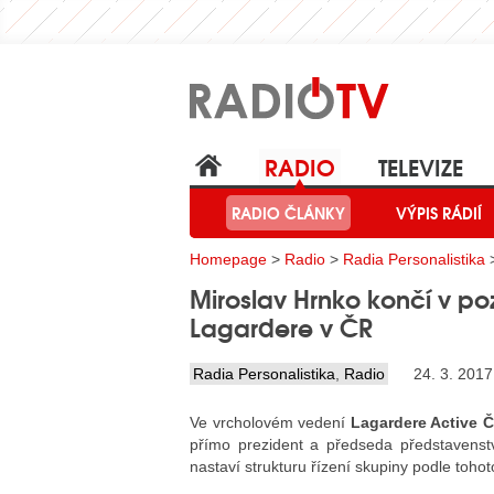
RADIO
TELEVIZE
RADIO ČLÁNKY
VÝPIS RÁDIÍ
Homepage
>
Radio
>
Radia Personalistika
>
Miroslav Hrnko končí v poz
Lagardere v ČR
Radia Personalistika
,
Radio
24. 3. 2017
Ve vrcholovém vedení
Lagardere Active 
přímo prezident a předseda představenstv
nastaví strukturu řízení skupiny podle toho