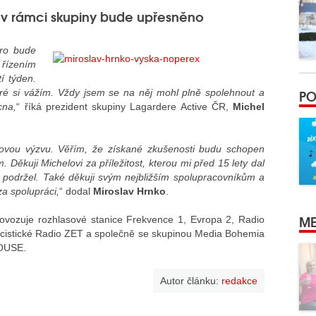
a v rámci skupiny bude upřesněno
iro bude
 řízením
í týden.
PO
teré si vážím. Vždy jsem se na něj mohl plně spolehnout a
cna,
“ říká prezident skupiny Lagardere Active ČR,
Michel
novou výzvu. Věřím, že získané zkušenosti budu schopen
m. Děkuji Michelovi za příležitost, kterou mi před 15 lety dal
podržel. Také děkuji svým nejbližším spolupracovníkům a
a spolupráci,
“ dodal
Miroslav Hrnko
.
ME
ovozuje rozhlasové stanice Frekvence 1, Evropa 2, Radio
icistické Radio ZET a společně se skupinou Media Bohemia
HOUSE.
Autor článku:
redakce