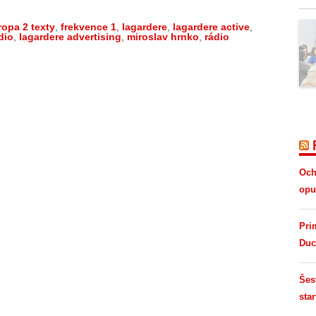
ropa 2 texty
,
frekvence 1
,
lagardere
,
lagardere active
,
dio
,
lagardere advertising
,
miroslav hrnko
,
rádio
Och
opus
Pri
Duc
Šes
star