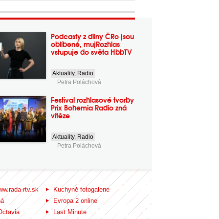
Podcasty z dílny ČRo jsou
oblíbené, mujRozhlas
vstupuje do světa HbbTV
Aktuality
,
Radio
Petra Poláchová
Festival rozhlasové tvorby
Prix Bohemia Radio zná
vítěze
Aktuality
,
Radio
Petra Poláchová
ww.rada-rtv.sk
Kuchyně fotogalerie
ná
Evropa 2 online
Octavia
Last Minute