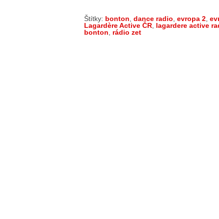
Štítky:
bonton
,
dance radio
,
evropa 2
,
ev
Lagardère Active ČR
,
lagardere active ra
bonton
,
rádio zet