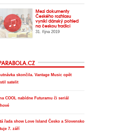
Mezi dokumenty
Českého rozhlasu
vynikl dánský pohled
na českou tradici
31. října 2019
PARABOLA.CZ
utnávka skončila. Vantage Music opět
til satelit
ma COOL nabídne Futuramu či seriál
hové
tá řada show Love Island Česko a Slovensko
tuje 7. září