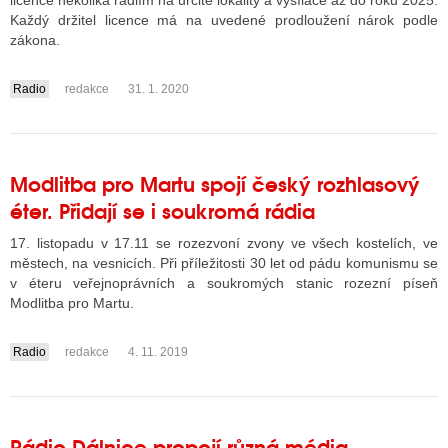
licence několika rádiím na určité lokality a vysílače až do roku 2025.
Každý držitel licence má na uvedené prodloužení nárok podle
zákona.
ALITY TELEVIZE
Radio
redakce
31. 1. 2020
....
 TELEVIZÍ
VIZNÍ VYSÍLAČE
Modlitba pro Martu spojí český rozhlasový
éter. Přidají se i soukromá rádia
ALITY INTERNET
17. listopadu v 17.11 se rozezvoní zvony ve všech kostelích, ve
RNETOVÁ RÁDIA
městech, na vesnicích. Při příležitosti 30 let od pádu komunismu se
v éteru veřejnoprávních a soukromých stanic rozezní píseň
RNETOVÉ STRÁNKY RÁDIÍ
Modlitba pro Martu.
RNETOVÉ STRÁNKY TV
Radio
redakce
4. 11. 2019
....
ALITY TISK
Rádio Dálnice propojí různá média.