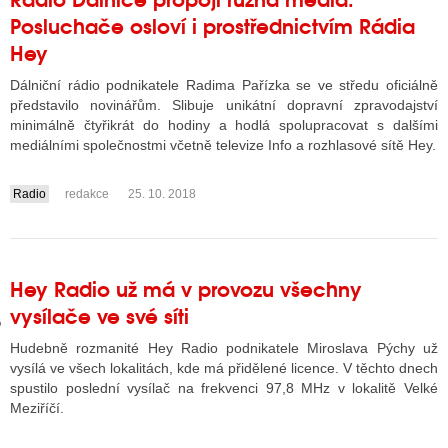
Posluchače osloví i prostřednictvím Rádia
Hey
GY
Dálniční rádio podnikatele Radima Pařízka se ve středu oficiálně
představilo novinářům. Slibuje unikátní dopravní zpravodajství
 SE STÁT BLOGEREM
minimálně čtyřikrát do hodiny a hodlá spolupracovat s dalšími
mediálními společnostmi včetně televize Info a rozhlasové sítě Hey.
EX BLOGERA
Radio
redakce
25. 10. 2018
....
UZE
X DISKUTÉRA NA RADIOTV
Hey Radio už má v provozu všechny
IV STARŠÍCH DISKUZÍ
vysílače ve své síti
Hudebně rozmanité Hey Radio podnikatele Miroslava Pýchy už
vysílá ve všech lokalitách, kde má přidělené licence. V těchto dnech
spustilo poslední vysílač na frekvenci 97,8 MHz v lokalitě Velké
Meziříčí.