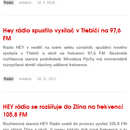
Radio
redakce
18. 5. 2018
....
Hey rádio spustilo vysílač v Třebíči na 97,6
FM
Radio HEY v neděli na svém webu oznámilo spuštění nového
vysílače v Třebíči a okolí na frekvenci 97,6 FM. Nezávislá
rozhlasová stanice podnikatele Miroslava Pýchy má momentálně
rozvysílané téměř všechny udělené frekvence.
Radio
redakce
28. 11. 2017
....
HEY rádio se rozšiřuje do Zlína na frekvenci
105,8 FM
Rozhlasová stanice HEY Radio uvádí do provozu vysílač 105,8 FM
pro oblast Zlína a okolí. V srpnu získala dvě nové frekvence a tu