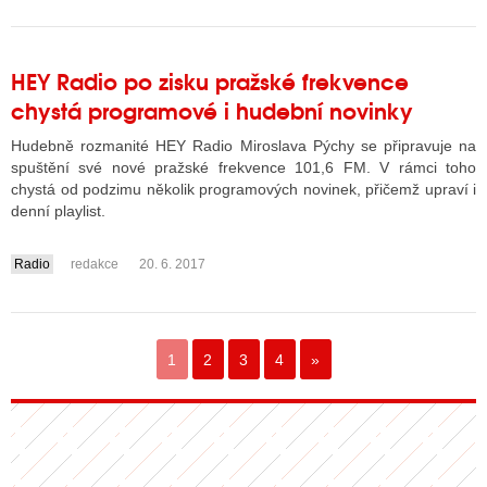
HEY Radio po zisku pražské frekvence
chystá programové i hudební novinky
Hudebně rozmanité HEY Radio Miroslava Pýchy se připravuje na
spuštění své nové pražské frekvence 101,6 FM. V rámci toho
chystá od podzimu několik programových novinek, přičemž upraví i
denní playlist.
Radio
redakce
20. 6. 2017
....
1
2
3
4
»