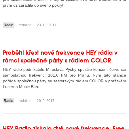
první už zařadila do svého pokrytí.
Radio
redakce
23. 10. 2017
....
Proběhl křest nové frekvence HEY rádia v
rámci společné párty s rádiem COLOR
HEY rádio podnikatele Miroslava Pýchy spustilo koncem července
samostatnou frekvenci 101,6 FM pro Prahu. Nyní tato stanice
pořádá společnou párty se sesterským rádiem COLOR v pražském
Lucerna Music Baru.
Radio
redakce
20. 9. 2017
....
HEY Radio získalo dvě nové frekvence, Free