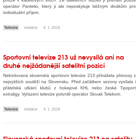
pouze v kabelových sítích. Ze satelitních služeb ji přenáší pouze
operátor Pantelio, který ji ale neposkytuje běžným divákům pro
individuální příjem.
ALITY TELEVIZE
Televize
redakce
8. 1. 2018
....
 TELEVIZÍ
VIZNÍ VYSÍLAČE
Sportovní televize 213 už nevysílá ani na
druhé nejžádanější satelitní pozici
ALITY INTERNET
Nekódovaná slovenská sportovní televize 213 přinášela přenosy z
RNETOVÁ RÁDIA
nejvyšších soutěží na Slovensku. Před začátkem sezony vysílala i
přátelská utkání klubů z hokejové KHL nebo české Tipsport
RNETOVÉ STRÁNKY RÁDIÍ
extraligy. Vyřazení televize potvrdil operátor Slovak Telekom.
RNETOVÉ STRÁNKY TV
Televize
redakce
4. 1. 2018
....
ALITY TISK
Slovenská sportovní televize 213 na satelitu