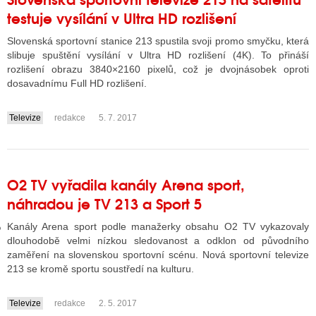
testuje vysílání v Ultra HD rozlišení
Slovenská sportovní stanice 213 spustila svoji promo smyčku, která
GY
slibuje spuštění vysílání v Ultra HD rozlišení (4K). To přináší
rozlišení obrazu 3840×2160 pixelů, což je dvojnásobek oproti
 SE STÁT BLOGEREM
dosavadnímu Full HD rozlišení.
EX BLOGERA
Televize
redakce
5. 7. 2017
....
UZE
O2 TV vyřadila kanály Arena sport,
X DISKUTÉRA NA RADIOTV
náhradou je TV 213 a Sport 5
IV STARŠÍCH DISKUZÍ
Kanály Arena sport podle manažerky obsahu O2 TV vykazovaly
dlouhodobě velmi nízkou sledovanost a odklon od původního
zaměření na slovenskou sportovní scénu. Nová sportovní televize
213 se kromě sportu soustředí na kulturu.
Televize
redakce
2. 5. 2017
....