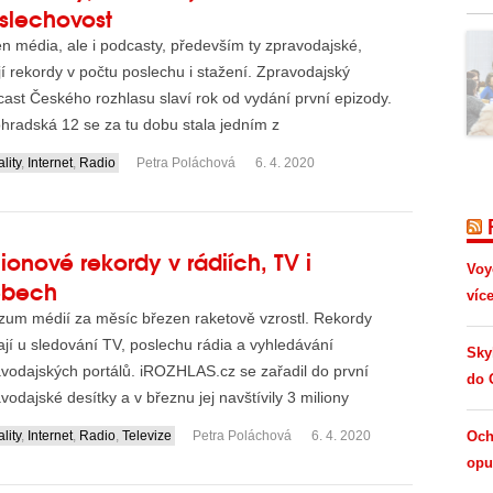
slechovost
n média, ale i podcasty, především ty zpravodajské,
jí rekordy v počtu poslechu i stažení. Zpravodajský
ast Českého rozhlasu slaví rok od vydání první epizody.
hradská 12 se za tu dobu stala jedním z
spěšnějších...
lity
,
Internet
,
Radio
Petra Poláchová
6. 4. 2020
lionové rekordy v rádiích, TV i
Voy
bech
víc
zum médií za měsíc březen raketově vzrostl. Rekordy
jí u sledování TV, poslechu rádia a vyhledávání
Sky
vodajských portálů. iROZHLAS.cz se zařadil do první
do 
vodajské desítky a v březnu jej navštívily 3 miliony
ářů...
lity
,
Internet
,
Radio
,
Televize
Petra Poláchová
6. 4. 2020
Och
opus