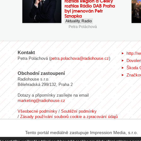
rozhlas Region a Český
rozhlas Rádio DAB Praha
byl jmenován Petr
Sznapka
Aktuality
,
Radio
Petra Poláchová
Kontakt
http://w
Petra Poláchová (
petra.polachova@radiohouse.cz
)
Dovole
Škoda 
Obchodní zastoupení
Značkov
Radiohouse s.r.o.
Bělehradská 299/132, Praha 2
Dotazy a připomínky zasílejte na email
marketing@radiohouse.cz
Všeobecné podmínky
/
Soutěžní podmínky
/
Zásady používání souborů cookie a zpracování údajů
Tento portál mediálně zastupuje Impression Media, s.r.o.