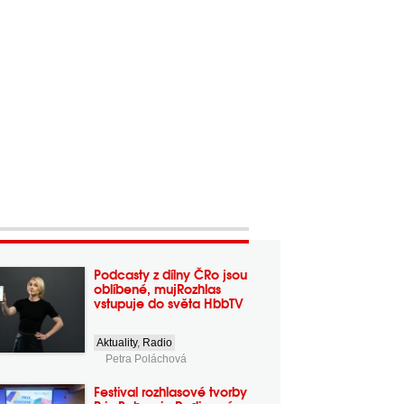
Podcasty z dílny ČRo jsou
oblíbené, mujRozhlas
vstupuje do světa HbbTV
Aktuality
,
Radio
Petra Poláchová
Festival rozhlasové tvorby