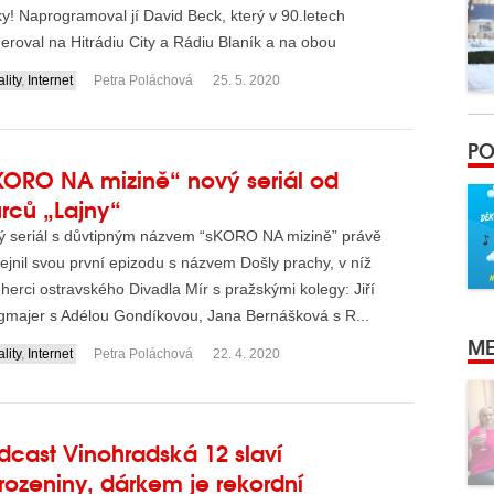
y! Naprogramoval jí David Beck, který v 90.letech
roval na Hitrádiu City a Rádiu Blaník a na obou
icích...
lity
,
Internet
Petra Poláchová
25. 5. 2020
PO
KORO NA mizině“ nový seriál od
ůrců „Lajny“
ý seriál s důvtipným názvem “sKORO NA mizině” právě
ejnil svou první epizodu s názvem Došly prachy, v níž
 herci ostravského Divadla Mír s pražskými kolegy: Jiří
gmajer s Adélou Gondíkovou, Jana Bernášková s R...
ME
lity
,
Internet
Petra Poláchová
22. 4. 2020
dcast Vinohradská 12 slaví
rozeniny, dárkem je rekordní