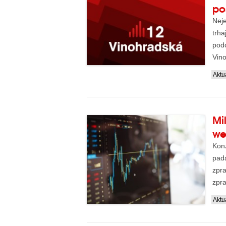
po
Neje
trha
podc
Vino
nejú
Aktua
Mi
we
Kon
pada
zpra
zpra
čten
Aktua