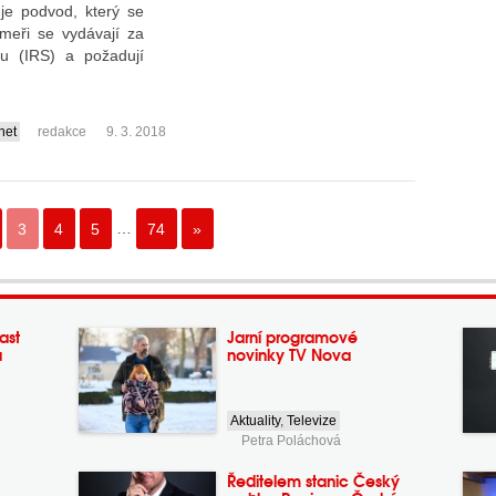
je podvod, který se
meři se vydávají za
u (IRS) a požadují
rnet
redakce
9. 3. 2018
3
4
5
…
74
»
ast
Jarní programové
a
novinky TV Nova
Aktuality
,
Televize
Petra Poláchová
Ředitelem stanic Český