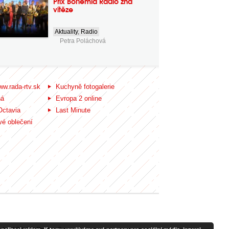
Prix Bohemia Radio zná
vítěze
Aktuality
,
Radio
Petra Poláchová
ww.rada-rtv.sk
Kuchyně fotogalerie
ná
Evropa 2 online
Octavia
Last Minute
é oblečení