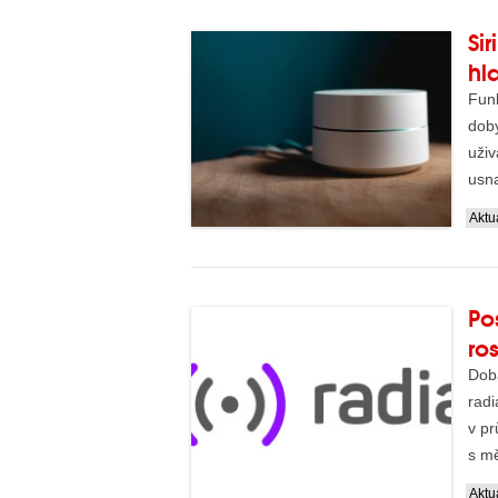
Si
hl
Fun
doby
uživ
usna
Aktua
Po
ro
Doba
radi
v pr
s mě
Aktua