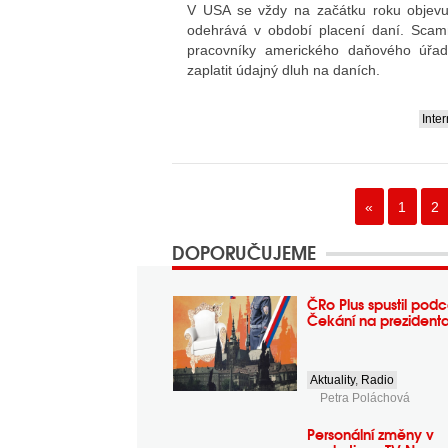
V USA se vždy na začátku roku objevu
odehrává v období placení daní. Scam
pracovníky amerického daňového úřad
zaplatit údajný dluh na daních.
Inte
....
«
1
2
DOPORUČUJEME
ČRo Plus spustil podc
Čekání na prezident
Aktuality
,
Radio
Petra Poláchová
Personální změny v