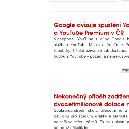
Google avizuje spuštění Y
a YouTube Premium v ČR
Videoportál YouTube z dílny Google k
službou YouTube Music a YouTube P
republiky. I čeští uživatelé tak dostano
hudbu z YouTube v pozadí a nepřerušov
Inte
....
Nekonečný příběh zadrže
dvacetimilionové dotace n
Soukromá střední škola, dvacet milionů
pavilonu pro studium grafiky a starosta 
nejspíš ve střetu zájmů. To jsou hlavní a
táhne již několik let.