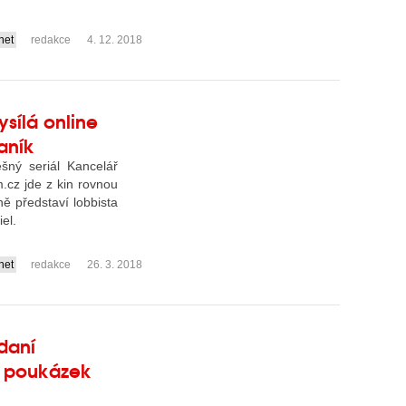
rnet
redakce
4. 12. 2018
sílá online
aník
šný seriál Kancelář
m.cz jde z kin rovnou
čně představí lobbista
el.
rnet
redakce
26. 3. 2018
daní
h poukázek