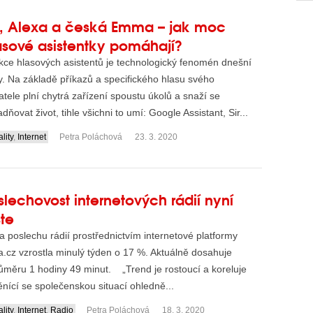
ri, Alexa a česká Emma – jak moc
asové asistentky pomáhají?
kce hlasových asistentů je technologický fenomén dnešní
. Na základě příkazů a specifického hlasu svého
atele plní chytrá zařízení spoustu úkolů a snaží se
dňovat život, tihle všichni to umí: Google Assistant, Sir...
lity
,
Internet
Petra Poláchová
23. 3. 2020
slechovost internetových rádií nyní
ste
 poslechu rádií prostřednictvím internetové platformy
a.cz vzrostla minulý týden o 17 %. Aktuálně dosahuje
ůměru 1 hodiny 49 minut. „Trend je rostoucí a koreluje
nící se společenskou situací ohledně...
lity
,
Internet
,
Radio
Petra Poláchová
18. 3. 2020