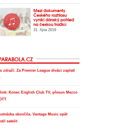
Mezi dokumenty
Českého rozhlasu
vynikl dánský pohled
na českou tradici
31. října 2019
PARABOLA.CZ
o zdraží. Za Premier League diváci zaplatí
e
link: Konec English Club TV, přesun Mezzo
OTT
utnávka skončila. Vantage Music opět
til satelit