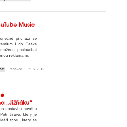
ouTube Music
onečně přichází se
remium i do České
u možnost poslouchat
anou reklamami.
rnet
redakce
15. 5. 2019
né
a „Jižňáku“
 na dostavbu nového
Petr Jirava, který je
ktéři sporu, který se