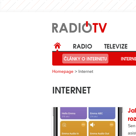
RADIO
TELEVIZE
ČLÁNKY O RÁDIÍCH
ČLÁNKY O INTERNETU
TELEVIZN
INTERN
Homepage
> Internet
INTERNET
Ja
ro
Sen 
asi