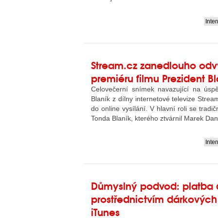
Inte
....
Stream.cz zanedlouho odvy
premiéru filmu Prezident Bl
Celovečerní snímek navazující na úspě
Blaník z dílny internetové televize Strea
do online vysílání. V hlavní roli se tradi
Tonda Blaník, kterého ztvárnil Marek Dani
Inte
....
Důmyslný podvod: platba 
prostřednictvím dárkovýc
iTunes