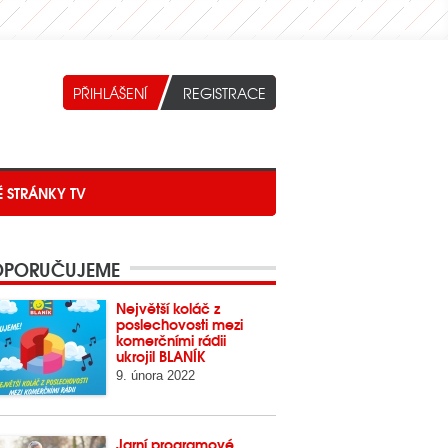
É STRÁNKY TV
PORUČUJEME
Největší koláč z
poslechovosti mezi
komerčními rádii
ukrojil BLANÍK
9. února 2022
Jarní programové