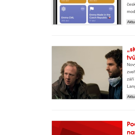
česk
mode
stan
Aktua
„s
tv
Nov
zveř
září
Lan
Aktua
Po
na