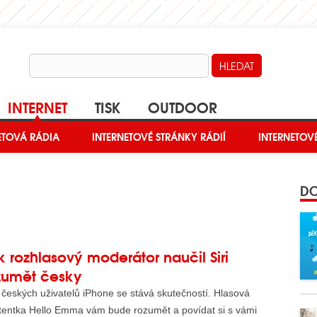
INTERNET
TISK
OUTDOOR
Í ČLÁNKY
ETOVÁ RÁDIA
ČLÁNKY O INTERNETU
INTERNETOVÉ STRÁNKY RÁDIÍ
TISKOVÁ SEKCE
INTERNETOV
DO
k rozhlasový moderátor naučil Siri
zumět česky
českých uživatelů iPhone se stává skutečností. Hlasová
stentka Hello Emma vám bude rozumět a povídat si s vámi