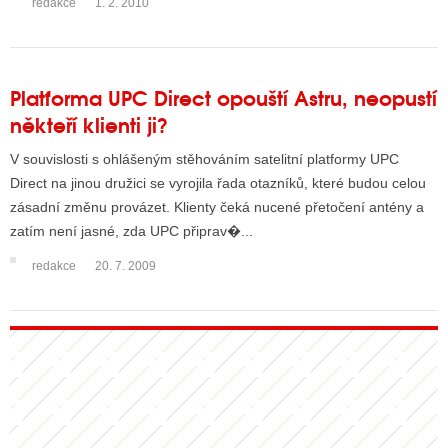
redakce
1. 2. 2010
Platforma UPC Direct opouští Astru, neopustí
někteří klienti ji?
V souvislosti s ohlášeným stěhováním satelitní platformy UPC
Direct na jinou družici se vyrojila řada otazníků, které budou celou
zásadní změnu provázet. Klienty čeká nucené přetočení antény a
zatím není jasné, zda UPC připrav�...
redakce
20. 7. 2009