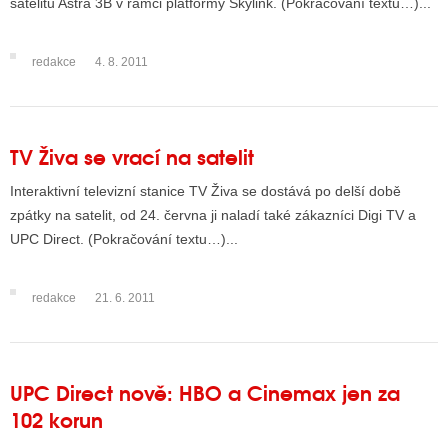
satelitu Astra 3B v rámci platformy Skylink. (Pokračování textu…)...
redakce
4. 8. 2011
ALITY TELEVIZE
 TELEVIZÍ
VIZNÍ VYSÍLAČE
TV Živa se vrací na satelit
Interaktivní televizní stanice TV Živa se dostává po delší době
zpátky na satelit, od 24. června ji naladí také zákazníci Digi TV a
ALITY INTERNET
UPC Direct. (Pokračování textu…)...
RNETOVÁ RÁDIA
RNETOVÉ STRÁNKY RÁDIÍ
redakce
21. 6. 2011
RNETOVÉ STRÁNKY TV
UPC Direct nově: HBO a Cinemax jen za
ALITY TISK
102 korun