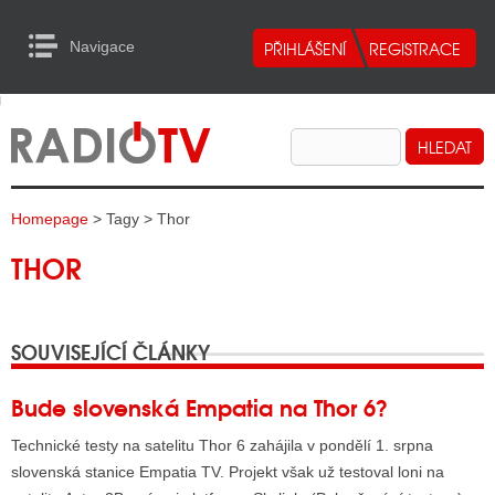
Navigace
urn to Content
Navigace
E
ALITY RADIA
ALITY TELEVIZE
Homepage
> Tagy > Thor
ALITY INTERNET
THOR
ALITY TISK
SOUVISEJÍCÍ ČLÁNKY
ALITY RADIA
S RÁDIÍ
Bude slovenská Empatia na Thor 6?
ECHOVOST RÁDIÍ
Technické testy na satelitu Thor 6 zahájila v pondělí 1. srpna
slovenská stanice Empatia TV. Projekt však už testoval loni na
O VYSÍLAČE