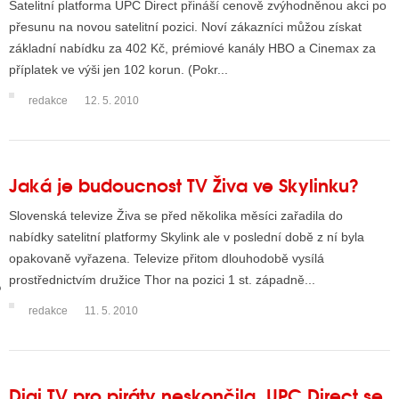
Satelitní platforma UPC Direct přináší cenově zvýhodněnou akci po
přesunu na novou satelitní pozici. Noví zákazníci můžou získat
základní nabídku za 402 Kč, prémiové kanály HBO a Cinemax za
GY
příplatek ve výši jen 102 korun. (Pokr...
 SE STÁT BLOGEREM
redakce
12. 5. 2010
EX BLOGERA
Jaká je budoucnost TV Živa ve Skylinku?
UZE
Slovenská televize Živa se před několika měsíci zařadila do
X DISKUTÉRA NA RADIOTV
nabídky satelitní platformy Skylink ale v poslední době z ní byla
opakovaně vyřazena. Televize přitom dlouhodobě vysílá
IV STARŠÍCH DISKUZÍ
prostřednictvím družice Thor na pozici 1 st. západně...
redakce
11. 5. 2010
Digi TV pro piráty neskončila, UPC Direct se