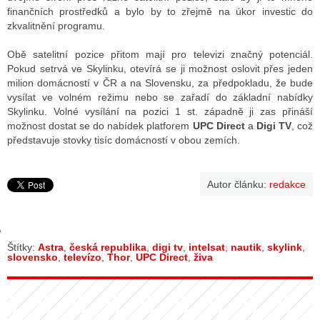
finančních prostředků a bylo by to zřejmě na úkor investic do
zkvalitnění programu.
GY
Obě satelitní pozice přitom mají pro televizi značný potenciál.
Pokud setrvá ve Skylinku, otevírá se ji možnost oslovit přes jeden
 SE STÁT BLOGEREM
milion domácností v ČR a na Slovensku, za předpokladu, že bude
vysílat ve volném režimu nebo se zařadí do základní nabídky
EX BLOGERA
Skylinku. Volné vysílání na pozici 1 st. západně ji zas přináší
možnost dostat se do nabídek platforem
UPC Direct
a
Digi TV
, což
představuje stovky tisíc domácností v obou zemích.
UZE
Autor článku:
redakce
X DISKUTÉRA NA RADIOTV
IV STARŠÍCH DISKUZÍ
Štítky:
Astra
,
česká republika
,
digi tv
,
intelsat
,
nautik
,
skylink
,
slovensko
,
televízo
,
Thor
,
UPC Direct
,
živa