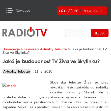
Navigace
urn to Content
Navigace
E
ALITY RADIA
ALITY TELEVIZE
Homepage
>
Televize
>
Aktuality Televize
> Jaká je budoucnost TV
ALITY INTERNET
Živa ve Skylinku?
Jaká je budoucnost TV Živa ve Skylinku?
ALITY TISK
Aktuality Televize
11. 5. 2010
ALITY RADIA
Slovenská televize
Živa
se před
několika měsíci zařadila do nabídky
S RÁDIÍ
satelitní platformy Skylink ale v
poslední době z ní byla opakovaně vyřazena. Televize přitom
ECHOVOST RÁDIÍ
dlouhodobě vysílá prostřednictvím družice Thor na pozici 1 st.
západně. Vyplatí se ji paralelní vysílání i za cenu nižších investic do
O VYSÍLAČE