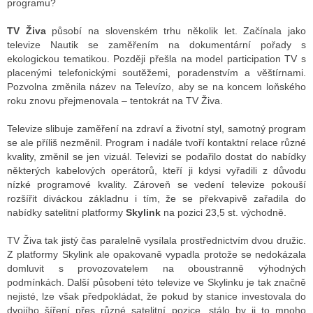
programu?
TV Živa
působí na slovenském trhu několik let. Začínala jako
televize Nautik se zaměřením na dokumentární pořady s
ALITY TELEVIZE
ekologickou tematikou. Později přešla na model participation TV s
 TELEVIZÍ
placenými telefonickými soutěžemi, poradenstvím a věštírnami.
Pozvolna změnila název na Televízo, aby se na koncem loňského
VIZNÍ VYSÍLAČE
roku znovu přejmenovala – tentokrát na TV Živa.
Televize slibuje zaměření na zdraví a životní styl, samotný program
se ale příliš nezměnil. Program i nadále tvoří kontaktní relace různé
ALITY INTERNET
kvality, změnil se jen vizuál. Televizi se podařilo dostat do nabídky
některých kabelových operátorů, kteří ji kdysi vyřadili z důvodu
RNETOVÁ RÁDIA
nízké programové kvality. Zároveň se vedení televize pokouší
rozšířit diváckou základnu i tím, že se překvapivě zařadila do
RNETOVÉ STRÁNKY RÁDIÍ
nabídky satelitní platformy
Skylink
na pozici 23,5 st. východně.
RNETOVÉ STRÁNKY TV
TV Živa tak jistý čas paralelně vysílala prostřednictvím dvou družic.
Z platformy Skylink ale opakovaně vypadla protože se nedokázala
domluvit s provozovatelem na oboustranně výhodných
podmínkách. Další působení této televize ve Skylinku je tak značně
ALITY TISK
nejisté, lze však předpokládat, že pokud by stanice investovala do
dvojího šíření přes různé satelitní pozice, stálo by ji to mnoho