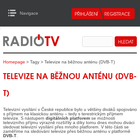
Navigace
urn to Content
Navigace
E
ALITY RADIA
ALITY TELEVIZE
Homepage
> Tagy > Televize na běžnou anténu (DVB-T)
ALITY INTERNET
TELEVIZE NA BĚŽNOU ANTÉNU (DVB-
ALITY TISK
T)
ALITY RADIA
Televizní vysílání v České republice bylo u většiny diváků spojováno
S RÁDIÍ
s příjmem na klasickou anténu – tedy s terestrickým příjmem
televize. S nástupem
digitálních platforem
se možnosti
televizního příjmu výrazně rozšířily a díky tomu dnes mohou diváci
ECHOVOST RÁDIÍ
sledovat televizní vysílání přes mnoho platforem. V této části se
zaměříme na sledování televize přes běžnou anténu v platformě
DVB-T
.
O VYSÍLAČE