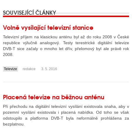
SOUVISEJÍCÍ ČLÁNKY
ALITY TELEVIZE
Volně vysílající televizní stanice
 TELEVIZÍ
Televizní příjem na klasickou anténu byl až do roku 2008 v České
VIZNÍ VYSÍLAČE
republice výlučně analogový. Testy terestrické digitální televize
DVB-T sice začaly o mnoho let dřív, přelomový byl ale právě rok
2008.
ALITY INTERNET
Televize
redakce
3. 5. 2016
....
RNETOVÁ RÁDIA
RNETOVÉ STRÁNKY RÁDIÍ
Placená televize na běžnou anténu
RNETOVÉ STRÁNKY TV
Při přechodu na digitální televizní vysílání existovala snaha, aby v
pozemní vysílání existovala i placená nabídka. Od toho se však
odstoupilo a platforma DVB-T byla neformálně prohlášena za
ALITY TISK
bezplatnou.