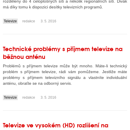
rozděleny do 4 celoplošných sítí a několik regionálních sítí. Divák
má díky tomu k dispozici desítky televizních programů.
Televize
redakce
3. 5. 2016
....
Technické problémy s příjmem televize na
běžnou anténu
Problémů s příjmem televize může být mnoho. Máte-li technický
problém s příjmem televize, rádi vám pomůžeme. Jestliže máte
problémy s příjmem televizního signálu a vlastníte individuální
anténu, obraťte se na odborný servis.
Televize
redakce
3. 5. 2016
....
Televize ve vysokém (HD) rozlišení na