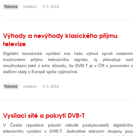
Televize
redakce
3. 5. 2016
....
GY
Výhody a nevýhody klasického příjmu
 SE STÁT BLOGEREM
televize
EX BLOGERA
Digitální terestrické vysílání má řadu výhod oproti ostatním
možnostem příjmu televizního signálu, ty převažují nad
nevýhodami také z toho důvodu, že DVB-T je v ČR v porovnání s
UZE
dalšími státy v Evropě spíše výjimečné.
X DISKUTÉRA NA RADIOTV
Televize
redakce
3. 5. 2016
....
IV STARŠÍCH DISKUZÍ
Vysílací sítě a pokrytí DVB-T
V České republice působí několik poskytovatelů digitálního
televizního vysílání v DVB-T. Jednotlivé televizní skupiny jsou