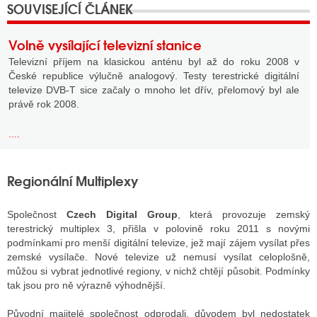
Volně vysílající televizní stanice
Televizní příjem na klasickou anténu byl až do roku 2008 v
České republice výlučně analogový. Testy terestrické digitální
televize DVB-T sice začaly o mnoho let dřív, přelomový byl ale
právě rok 2008.
....
Regionální Multiplexy
Společnost
Czech Digital Group
, která provozuje zemský
terestrický multiplex 3, přišla v polovině roku 2011 s novými
podmínkami pro menší digitální televize, jež mají zájem vysílat přes
zemské vysílače. Nové televize už nemusí vysílat celoplošně,
můžou si vybrat jednotlivé regiony, v nichž chtějí působit. Podmínky
tak jsou pro ně výrazně výhodnější.
Původní majitelé společnost odprodali, důvodem byl nedostatek