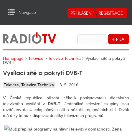
Navigace
urn to Content
Navigace
E
ALITY RADIA
ALITY TELEVIZE
Homepage
>
Televize
>
Televize Technika
> Vysílací sítě a pokrytí
ALITY INTERNET
DVB-T
Vysílací sítě a pokrytí DVB-T
ALITY TISK
Televize
,
Televize Technika
3. 5. 2016
ALITY RADIA
V České republice působí několik poskytovatelů digitálního
televizního vysílání v
DVB-T
. Jednotlivé televizní skupiny jsou
S RÁDIÍ
rozděleny do 4 celoplošných sítí a několik regionálních sítí. Divák
má díky tomu k dispozici desítky televizních programů.
ECHOVOST RÁDIÍ
O VYSÍLAČE