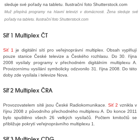
Muž přepíná programy na hlavní televizi v domácnosti. Žena sleduje své
pořady na tabletu. Ilustrační foto Shutterstock.com
ALITY TELEVIZE
 TELEVIZÍ
Síť 1 Multiplex ČT
VIZNÍ VYSÍLAČE
Síť 1
je digitální sítí pro veřejnoprávní multiplex. Obsah vyplňují
pouze stanice České televize a Českého rozhlasu. Do 30. října
2008 vysílaly programy v přechodném digitálním multiplexu A.
ALITY INTERNET
Provizornímu vysílání symbolicky odzvonilo 31. října 2008. Do této
doby zde vysílala i televize Nova.
RNETOVÁ RÁDIA
Síť 2 Multiplex ČRA
RNETOVÉ STRÁNKY RÁDIÍ
RNETOVÉ STRÁNKY TV
Provozovatelem sítě jsou České Radiokomunikace.
Síť 2
vznikla v
říjnu 2008 z původního přechodného multiplexu A. Do konce 2011
bylo spuštěno všech 26 velkých vysílačů. Počtem kmitočtů se
přibližuje pokrytí veřejnoprávního multiplexu 1.
ALITY TISK
Síť 3 Multiplex CDG