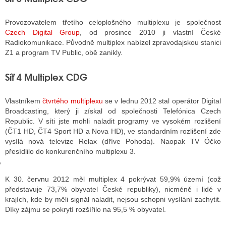
Provozovatelem třetího celoplošného multiplexu je společnost
Czech Digital Group
, od prosince 2010 ji vlastní České
GY
Radiokomunikace. Původně multiplex nabízel zpravodajskou stanici
Z1 a program TV Public, obě zanikly.
 SE STÁT BLOGEREM
Síť 4 Multiplex CDG
EX BLOGERA
Vlastníkem
čtvrtého multiplexu
se v lednu 2012 stal operátor Digital
Broadcasting, který ji získal od společnosti Telefónica Czech
UZE
Republic. V síti jste mohli naladit programy ve vysokém rozlišení
(ČT1 HD, ČT4 Sport HD a Nova HD), ve standardním rozlišení zde
X DISKUTÉRA NA RADIOTV
vysílá nová televize Relax (dříve Pohoda). Naopak TV Óčko
IV STARŠÍCH DISKUZÍ
přesídlilo do konkurenčního multiplexu 3.
K 30. červnu 2012 měl multiplex 4 pokrývat 59,9% území (což
představuje 73,7% obyvatel České republiky), nicméně i lidé v
krajích, kde by měli signál naladit, nejsou schopni vysílání zachytit.
Díky zájmu se pokrytí rozšířilo na 95,5 % obyvatel.