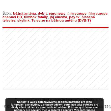
Štítky:
běžná anténa
,
dvb-t
,
euronews
,
film europe
,
film europe
channel HD
,
filmbox family
,
joj cinema
,
pay tv
,
placená
televize
,
skylink
,
Televize na běžnou anténu (DVB-T)
Tento portál mediálně zastupuje Impression Media, s.r.o.
Na tomto webu zpracováváme cookies potřebné pro jeho
fungování a analytiku, v případě udělení souhlasu také cookies pro
© Copyright RadiaCZ s.r.o., IČO: 06533434, Sídlo: Koperníkova 794
účely cílení reklamy a personalizaci reklam. K tomu využíváme své
partnery pro sociální média, inzerci a analýzy. Více informací o
Vinohrady, 120 00 Praha 2