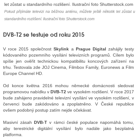
Pokud přijímáte televizi na běžnou anténu, můžete ještě několik let zůstat u
standardního rozlišení. Ilustrační foto Shutterstock.com
ALITY TELEVIZE
 TELEVIZÍ
DVB-T2 se testuje od roku 2015
VIZNÍ VYSÍLAČE
V roce 2015 společnost
Skylink
a
Prague Digital
zahájily testy
kódovaného pozemního vysílání televizních programů. Cílem bylo
spíše jen ověřit technickou kompatibilitu koncových zařízení na
ALITY INTERNET
trhu. Testovala zde JOJ Cinema, Filmbox Family, Euronews a Film
Europe Channel HD.
RNETOVÁ RÁDIA
Od konce května 2016 mohou německé domácnosti sledovat
RNETOVÉ STRÁNKY RÁDIÍ
programovou nabídku v
DVB-T2
ve vysokém rozlišení. V roce 2017
bude zahájeno pravidelné televizní vysílání ve vysokém rozlišení, v
RNETOVÉ STRÁNKY TV
červenci bude zakódováno a zpoplatněno. V České republice
ovšem podobný postup zatím nejde očekávat.
Masivní zásah
DVB-T
v rámci české populace napomáhá tomu,
ALITY TISK
aby terestrické digitální vysílání bylo nadále jako bezplatná
platforma.