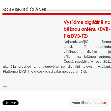
GY
Vysíláme digitálně na
 SE STÁT BLOGEREM
běžnou anténu (DVB-
T a DVB-T2)
EX BLOGERA
Nejatraktivnější forma
televizního příjmu – z pohledu
většinového diváka – je
UZE
příjem na běžnou anténu.
Česká republika v roce 2011
X DISKUTÉRA NA RADIOTV
ukončila přechod z analogového na digitální televizní vysílání.
Platforma DVB-T je u českých diváků nejpopulárnější.
IV STARŠÍCH DISKUZÍ
....
Autor článku:
redakce