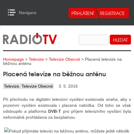
Navigace
urn to Content
Navigace
E
ALITY RADIA
ALITY TELEVIZE
Homepage
>
Televize
>
Televize Obecné
> Placená televize na
ALITY INTERNET
běžnou anténu
Placená televize na běžnou anténu
ALITY TISK
Televize
,
Televize Obecné
3. 5. 2016
ALITY RADIA
Při přechodu na digitální televizní vysílání existovala snaha, aby v
pozemní vysílání existovala i placená nabídka. Od toho se však
S RÁDIÍ
odstoupilo a platforma
DVB-T
pro příjem televizního vysílání byla
neformálně prohlášena za bezplatnou.
ECHOVOST RÁDIÍ
O VYSÍLAČE